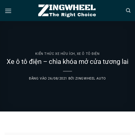
Bỏ
qua
nội
dung
KIẾN THỨC XE HỮU ÍCH
,
XE Ô TÔ ĐIỆN
Xe ô tô điện – chìa khóa mở cửa tương lai
ĐĂNG VÀO
26/08/2021
BỞI
ZINGWHEEL AUTO