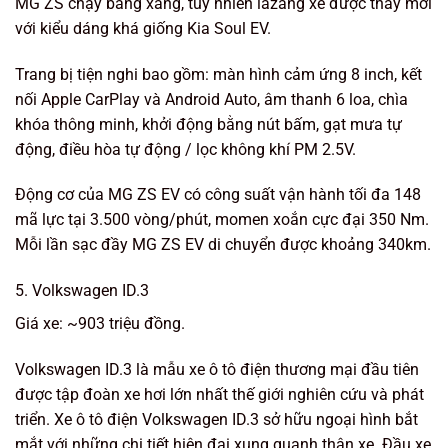
MG ZS chạy bằng xăng, tuy nhiên lazang xe được thay mới
với kiểu dáng khá giống Kia Soul EV.
Trang bị tiện nghi bao gồm: màn hình cảm ứng 8 inch, kết
nối Apple CarPlay và Android Auto, âm thanh 6 loa, chìa
khóa thông minh, khởi động bằng nút bấm, gạt mưa tự
động, điều hòa tự động / lọc không khí PM 2.5V.
Động cơ của MG ZS EV có công suất vận hành tối đa 148
mã lực tại 3.500 vòng/phút, momen xoắn cực đại 350 Nm.
Mỗi lần sạc đầy MG ZS EV di chuyển được khoảng 340km.
5. Volkswagen ID.3
Giá xe: ~903 triệu đồng.
Volkswagen ID.3 là mẫu xe ô tô điện thương mại đầu tiên
được tập đoàn xe hơi lớn nhất thế giới nghiên cứu và phát
triển. Xe ô tô điện Volkswagen ID.3 sở hữu ngoại hình bắt
mắt với những chi tiết hiện đại xung quanh thân xe. Đầu xe