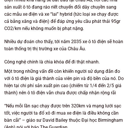
sản xuất ô tô đang ráo riết chuyển đổi dây chuyền sang
các mẫu xe điện và xe “lai” hybrid (tức loại xe chạy được
cả bằng xăng và điện) để đáp ứng yêu cầu phát thải 95gr
CO2/km nếu không muốn bị phạt nặng.
Nhiều dự đoán cho thấy, tới năm 2035 xe ô tô điện sẽ hoàn
toàn thống trị thị trường xe của Châu Âu.
Công nghệ chính là chìa khóa để đi thật nhanh.
Một trong những vấn đề còn khiến người sử dụng đắn đo
với ô tô điện là giá thành của viên pin và độ bền của nó. Do
hiện tại chi phí sản xuất pin cao (chiếm từ 1/4 đến 2/5 giá
thành) nên ô tô điện vẫn chưa được chấp nhận rộng rãi
“Nếu mỗi lần sạc chạy được trên 320km và mạng lưới sạc
tốt, việc người ta đổ xô đi mua xe điện là điều không cần
bàn cãi” – giáo sư David Bailey thuộc Đại học Birmingham
(Anh) nói với báo The Guardian.