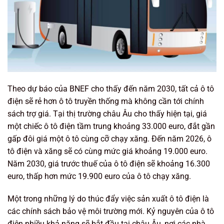
Theo dự báo của BNEF cho thấy đến năm 2030, tất cả ô tô
điện sẽ rẻ hơn ô tô truyền thống mà không cần tới chính
sách trợ giá. Tại thị trường châu Âu cho thấy hiện tại, giá
một chiếc ô tô điện tầm trung khoảng 33.000 euro, đắt gần
gấp đôi giá một ô tô cùng cỡ chạy xăng. Đến năm 2026, ô
tô điện và xăng sẽ có cùng mức giá khoảng 19.000 euro.
Năm 2030, giá trước thuế của ô tô điện sẽ khoảng 16.300
euro, thấp hơn mức 19.900 euro của ô tô chạy xăng.
Một trong những lý do thúc đẩy việc sản xuất ô tô điện là
các chính sách bảo vệ môi trường mới. Kỷ nguyên của ô tô
điện nhiều khả năng sẽ bắt đầu tại châu Âu, nơi các nhà