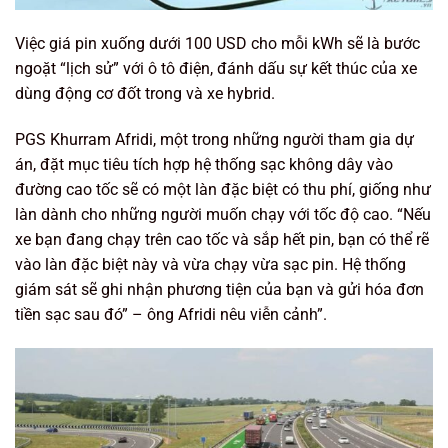
Việc giá pin xuống dưới 100 USD cho mỗi kWh sẽ là bước
ngoặt “lịch sử” với ô tô điện, đánh dấu sự kết thúc của xe
dùng động cơ đốt trong và xe hybrid.
PGS Khurram Afridi, một trong những người tham gia dự
án, đặt mục tiêu tích hợp hệ thống sạc không dây vào
đường cao tốc sẽ có một làn đặc biệt có thu phí, giống như
làn dành cho những người muốn chạy với tốc độ cao. “Nếu
xe bạn đang chạy trên cao tốc và sắp hết pin, bạn có thể rẽ
vào làn đặc biệt này và vừa chạy vừa sạc pin. Hệ thống
giám sát sẽ ghi nhận phương tiện của bạn và gửi hóa đơn
tiền sạc sau đó” – ông Afridi nêu viễn cảnh”.