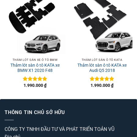
THẢM LÓT SÀN XE Ô TÔ BMW
THẢM LÓT SÀN Ô TÔ KATA
Thảm lót sàn ô tô KATA xe
Thảm lót sàn ô tô KATA xe
BMW X1 2020 F48
Audi Q5 2018
1.990.000
₫
1.990.000
₫
Được xếp
Được xếp
hạng
5
5
hạng
5
5
sao
sao
THÔNG TIN CHỦ SỞ HỮU
CÔNG TY TNHH ĐẦU TƯ VÀ PHÁT TRIỂN TOẢN VŨ
Địa chỉ: