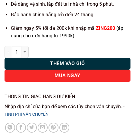
400.000 ₫.
Dễ dàng vệ sinh, lắp đặt tại nhà chỉ trong 5 phút.
Bảo hành chính hãng lến đến 24 tháng.
Giảm ngay 5% tối đa 200k khi nhập mã
ZING200
(áp
dụng cho đơn hàng từ 1990k)
Thảm lót rối ô tô MG HS 2024 nhựa PVC cao cấp Huvi số lượng
THÊM VÀO GIỎ
MUA NGAY
THÔNG TIN GIAO HÀNG DỰ KIẾN
Nhập địa chỉ của bạn để xem các tùy chọn vận chuyển. -
TÍNH PHÍ VẬN CHUYỂN