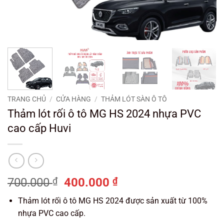
TRANG CHỦ
/
CỬA HÀNG
/
THẢM LÓT SÀN Ô TÔ
Thảm lót rối ô tô MG HS 2024 nhựa PVC
cao cấp Huvi
Giá
Giá
700.000
₫
400.000
₫
gốc
hiện
Thảm lót rối ô tô MG HS 2024 được sản xuất từ 100%
là:
tại
nhựa PVC cao cấp.
700.000 ₫.
là: