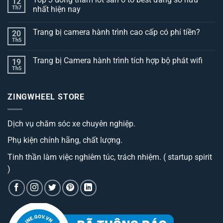
12
Th7
nhất hiện nay
Không
có
Trang bị camera hành trình cao cấp có phí tiền?
20
bình
luận
Th5
Không
ở
có
Top
bình
3
Trang bị Camera hành trình tích hợp bộ phát wifi
19
luận
dòng
ở
Th5
thảm
Không
Trang
lót
có
bị
sàn
bình
camera
ô
luận
hành
ZINGWHEEL STORE
ở
tô
trình
Trang
best
cao
bị
đáng
cấp
Camera
sở
có
Dịch vụ chăm sóc xe chuyên nghiệp.
hành
hữu
phí
trình
nhất
tiền?
tích
hiện
Phụ kiện chính hãng, chất lượng.
hợp
nay
bộ
phát
Tinh thần làm việc nghiêm túc, trách nhiệm. ( startup spirit
wifi
)