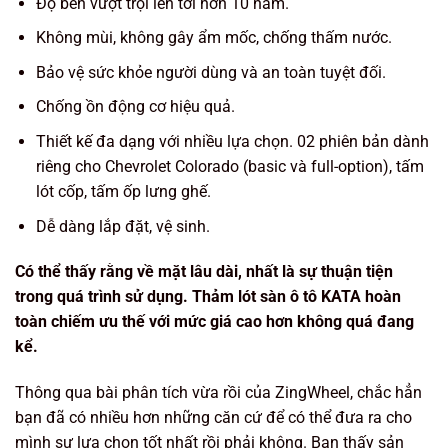
Độ bền vượt trội lên tới hơn 10 năm.
Không mùi, không gây ẩm mốc, chống thấm nước.
Bảo vệ sức khỏe người dùng và an toàn tuyệt đối.
Chống ồn động cơ hiệu quả.
Thiết kế đa dạng với nhiều lựa chọn. 02 phiên bản dành
riêng cho Chevrolet Colorado (basic và full-option), tấm
lót cốp, tấm ốp lưng ghế.
Dễ dàng lắp đặt, vệ sinh.
Có thể thấy rằng về mặt lâu dài, nhất là sự thuận tiện
trong quá trình sử dụng. Thảm lót sàn ô tô KATA hoàn
toàn chiếm ưu thế với mức giá cao hơn không quá đang
kể.
Thông qua bài phân tích vừa rồi của ZingWheel, chắc hẳn
bạn đã có nhiều hơn những căn cứ để có thể đưa ra cho
mình sự lựa chọn tốt nhất rồi phải không. Bạn thấy sản