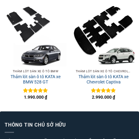
THẢM LÓT SÀN XE Ô TÔ BMW
THẢM LÓT SÀN XE Ô TÔ CHEVROLET
Thảm lót sàn ô tô KATA xe
Thảm lót sàn ô tô KATA xe
BMW 528 GT
Chevrolet Captiva
1.990.000
₫
2.990.000
₫
Được xếp
Được xếp
hạng
5
5
hạng
5
5
sao
sao
THÔNG TIN CHỦ SỞ HỮU