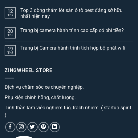
Top 3 dòng thảm lót sàn ô tô best đáng sở hữu
12
Th7
nhất hiện nay
Không
có
Trang bị camera hành trình cao cấp có phí tiền?
20
bình
luận
Th5
Không
ở
có
Top
bình
3
Trang bị Camera hành trình tích hợp bộ phát wifi
19
luận
dòng
ở
Th5
thảm
Không
Trang
lót
có
bị
sàn
bình
camera
ô
luận
hành
ZINGWHEEL STORE
ở
tô
trình
Trang
best
cao
bị
đáng
cấp
Camera
sở
có
Dịch vụ chăm sóc xe chuyên nghiệp.
hành
hữu
phí
trình
nhất
tiền?
tích
hiện
Phụ kiện chính hãng, chất lượng.
hợp
nay
bộ
phát
Tinh thần làm việc nghiêm túc, trách nhiệm. ( startup spirit
wifi
)