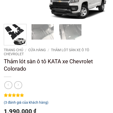
TRANG CHỦ
/
CỬA HÀNG
/
THẢM LÓT SÀN XE Ô TÔ
CHEVROLET
Thảm lót sàn ô tô KATA xe Chevrolet
Colorado
5
3
trên 5
(
3
đánh giá của khách hàng)
dựa trên
đánh giá
1.990.000
₫