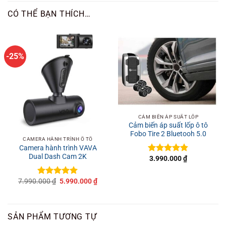
CÓ THỂ BẠN THÍCH…
-25%
CẢM BIẾN ÁP SUẤT LỐP
Cảm biến áp suất lốp ô tô
Fobo Tire 2 Bluetooh 5.0
CAMERA HÀNH TRÌNH Ô TÔ
Camera hành trình VAVA
Dual Dash Cam 2K
3.990.000
₫
Được xếp
hạng
4.8
5
sao
Giá
Giá
7.990.000
₫
5.990.000
₫
Được xếp
gốc
hiện
hạng
5
5
là:
tại
sao
7.990.000 ₫.
là:
5.990.000 ₫.
SẢN PHẨM TƯƠNG TỰ