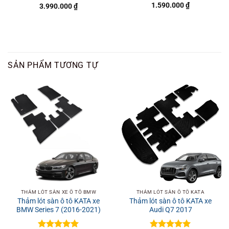
1.590.000
₫
3.990.000
₫
Được xếp
Được xếp
hạng
5
5
hạng
4.8
5
sao
sao
SẢN PHẨM TƯƠNG TỰ
THẢM LÓT SÀN XE Ô TÔ BMW
THẢM LÓT SÀN Ô TÔ KATA
Thảm lót sàn ô tô KATA xe
Thảm lót sàn ô tô KATA xe
BMW Series 7 (2016-2021)
Audi Q7 2017