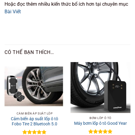
Hoặc đọc thêm nhiều kiến thức bổ ích hơn tại chuyên mục
Bài Viết
CÓ THỂ BẠN THÍCH…
CẢM BIẾN ÁP SUẤT LỐP
BƠM LỐP Ô TÔ
Cảm biến áp suất lốp ô tô
Máy bơm lốp ô tô Good Year
Fobo Tire 2 Bluetooh 5.0