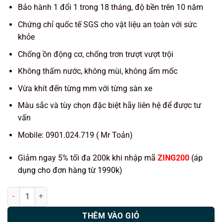
Bảo hành 1 đổi 1 trong 18 tháng, độ bền trên 10 năm
Chứng chỉ quốc tế SGS cho vật liệu an toàn với sức
khỏe
Chống ồn động cơ, chống trơn trượt vượt trội
Không thấm nước, không mùi, không ẩm mốc
Vừa khít đến từng mm với từng sàn xe
Màu sắc và tùy chọn đặc biệt hãy liên hệ để được tư
vấn
Mobile: 0901.024.719 ( Mr Toản)
Giảm ngay 5% tối đa 200k khi nhập mã
ZING200
(áp
dụng cho đơn hàng từ 1990k)
Thảm lót sàn ô tô KATA xe Peugeot 208 (2013-2019) số lượng
THÊM VÀO GIỎ