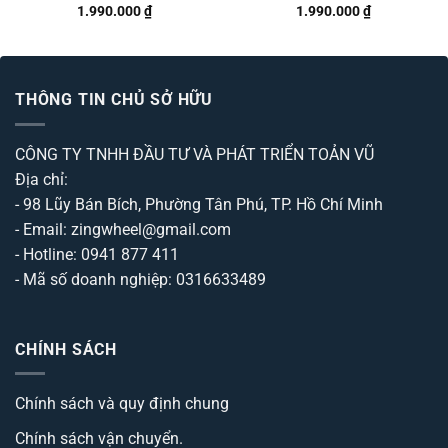
1.990.000
₫
1.990.000
₫
Được xếp
Được xếp
hạng
5
5
hạng
5
5
sao
sao
THÔNG TIN CHỦ SỞ HỮU
CÔNG TY TNHH ĐẦU TƯ VÀ PHÁT TRIỂN TOẢN VŨ
Địa chỉ:
- 98 Lũy Bán Bích, Phường Tân Phú, TP. Hồ Chí Minh
- Email: zingwheel@gmail.com
- Hotline: 0941 877 411
- Mã số doanh nghiệp: 0316633489
CHÍNH SÁCH
Chính sách và quy định chung
Chính sách vận chuyển.