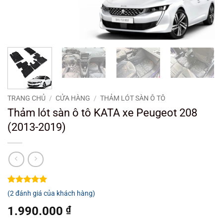
TRANG CHỦ
/
CỬA HÀNG
/
THẢM LÓT SÀN Ô TÔ
Thảm lót sàn ô tô KATA xe Peugeot 208
(2013-2019)
5
2
trên 5
(
2
đánh giá của khách hàng)
dựa trên
đánh giá
1.990.000
₫