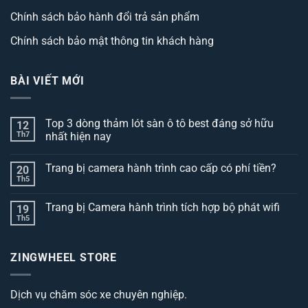
Chính sách bảo hành đổi trả sản phẩm
Chính sách bảo mật thông tin khách hàng
BÀI VIẾT MỚI
Top 3 dòng thảm lót sàn ô tô best đáng sở hữu
12
Th7
nhất hiện nay
Không
có
Trang bị camera hành trình cao cấp có phí tiền?
20
bình
luận
Th5
Không
ở
có
Top
bình
3
Trang bị Camera hành trình tích hợp bộ phát wifi
19
luận
dòng
ở
Th5
thảm
Không
Trang
lót
có
bị
sàn
bình
camera
ô
luận
hành
ZINGWHEEL STORE
ở
tô
trình
Trang
best
cao
bị
đáng
cấp
Camera
sở
có
Dịch vụ chăm sóc xe chuyên nghiệp.
hành
hữu
phí
trình
nhất
tiền?