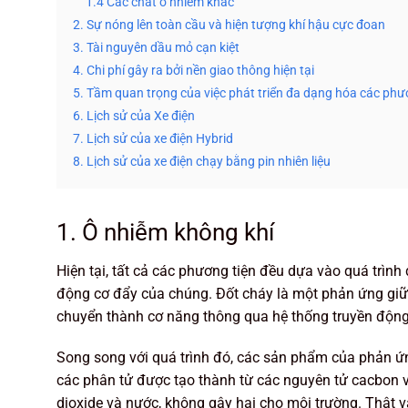
1.4 Các chất ô nhiễm khác
2. Sự nóng lên toàn cầu và hiện tượng khí hậu cực đoan
3. Tài nguyên dầu mỏ cạn kiệt
4. Chi phí gây ra bởi nền giao thông hiện tại
5. Tầm quan trọng của việc phát triển đa dạng hóa các phư
6. Lịch sử của Xe điện
7. Lịch sử của xe điện Hybrid
8. Lịch sử của xe điện chạy bằng pin nhiên liệu
1. Ô nhiễm không khí
Hiện tại, tất cả các phương tiện đều dựa vào quá trìn
động cơ đẩy của chúng. Đốt cháy là một phản ứng giữa
chuyển thành cơ năng thông qua hệ thống truyền độn
Song song với quá trình đó, các sản phẩm của phản ứ
các phân tử được tạo thành từ các nguyên tử cacbon v
dioxide và nước, không gây hại cho môi trường. Thật v