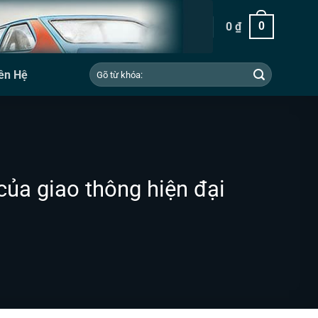
0
₫
0
Tìm
ên Hệ
kiếm:
của giao thông hiện đại