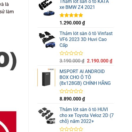
Thảm lót sàn ô tô KATA
và là
0
xe BMW Z4 2021
5
 sử làm
sao
Được xếp
1.290.000
₫
hạng
5.00
5 sao
Thảm lót sàn ô tô Vinfast
VF6 2023 3D Huvi Cao
Cấp
Được
Giá
Giá
3.190.000
₫
2.190.000
₫
xếp
gốc
hiện
hạng
MSPORT AI ANDROID
là:
tại
0
BOX CHO Ô TÔ
3.190.000 ₫.
là:
5
(8x128GB) CHÍNH HÃNG
sao
2.190.000
Được
8.890.000
₫
xếp
hạng
Thảm lót sàn ô tô HUVI
0
cho xe Toyota Veloz 2D (7
5
chỗ) năm 2022+
sao