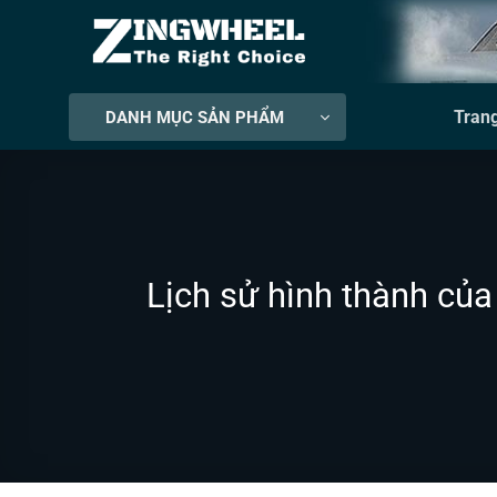
Bỏ
qua
nội
dung
Tran
DANH MỤC SẢN PHẨM
Lịch sử hình thành của