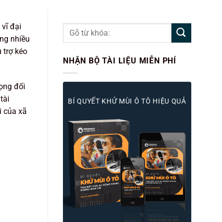
 vĩ đại
ứng nhiều
 trợ kéo
NHẬN BỘ TÀI LIỆU MIỄN PHÍ
rọng đối
tài
BÍ QUYẾT KHỬ MÙI Ô TÔ HIỆU QUẢ
i của xã