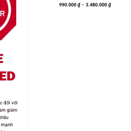
Được
Khoảng
990.000
₫
–
3.480.000
₫
xếp
giá:
hạng
từ
0
990.000 
5
sao
đến
3.480.000
c đối với
làm giảm
riệu
t mạnh