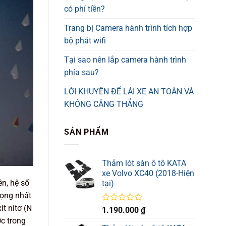
có phí tiền?
Trang bị Camera hành trình tích hợp
bộ phát wifi
Tại sao nên lắp camera hành trình
phía sau?
LỜI KHUYÊN ĐỂ LÁI XE AN TOÀN VÀ
KHÔNG CĂNG THẲNG
SẢN PHẨM
Thảm lót sàn ô tô KATA
xe Volvo XC40 (2018-Hiện
ên, hệ số
tại)
rọng nhất
it nitơ (N
Được
1.190.000
₫
xếp
ớc trong
hạng