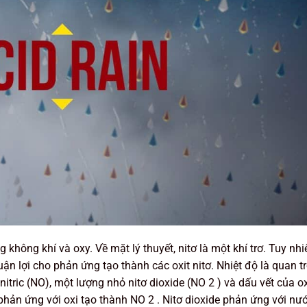
g không khí và oxy. Về mặt lý thuyết, nitơ là một khí trơ. Tuy nhi
uận lợi cho phản ứng tạo thành các oxit nitơ. Nhiệt độ là quan t
nitric (NO), một lượng nhỏ nitơ dioxide (NO 2 ) và dấu vết của ox
phản ứng với oxi tạo thành NO 2 . Nitơ dioxide phản ứng với nư