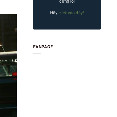
đừng lo!
Hãy
click vào đây!
FANPAGE