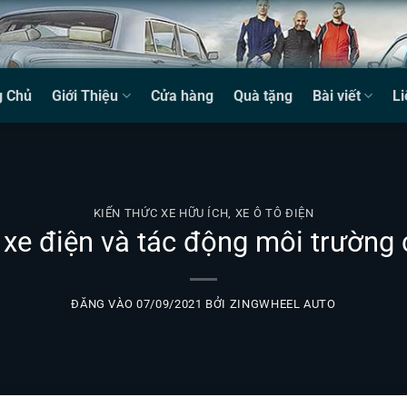
g Chủ
Giới Thiệu
Cửa hàng
Quà tặng
Bài viết
Li
KIẾN THỨC XE HỮU ÍCH
,
XE Ô TÔ ĐIỆN
 xe điện và tác động môi trường 
ĐĂNG VÀO
07/09/2021
BỞI
ZINGWHEEL AUTO