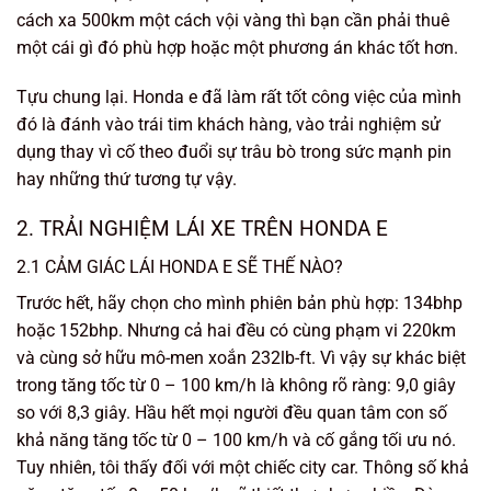
cách xa 500km một cách vội vàng thì bạn cần phải thuê
một cái gì đó phù hợp hoặc một phương án khác tốt hơn.
Tựu chung lại. Honda e đã làm rất tốt công việc của mình
đó là đánh vào trái tim khách hàng, vào trải nghiệm sử
dụng thay vì cố theo đuổi sự trâu bò trong sức mạnh pin
hay những thứ tương tự vậy.
2. TRẢI NGHIỆM LÁI XE TRÊN HONDA E
2.1 CẢM GIÁC LÁI HONDA E SẼ THẾ NÀO?
Trước hết, hãy chọn cho mình phiên bản phù hợp: 134bhp
hoặc 152bhp. Nhưng cả hai đều có cùng phạm vi 220km
và cùng sở hữu mô-men xoắn 232lb-ft. Vì vậy sự khác biệt
trong tăng tốc từ 0 – 100 km/h là không rõ ràng: 9,0 giây
so với 8,3 giây. Hầu hết mọi người đều quan tâm con số
khả năng tăng tốc từ 0 – 100 km/h và cố gắng tối ưu nó.
Tuy nhiên, tôi thấy đối với một chiếc city car. Thông số khả