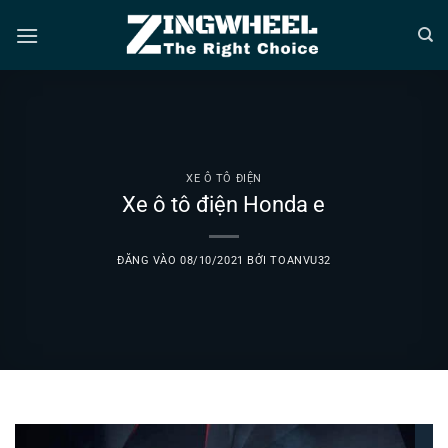
Bỏ
qua
nội
dung
XE Ô TÔ ĐIỆN
Xe ô tô điện Honda e
ĐĂNG VÀO
08/10/2021
BỞI
TOANVU32