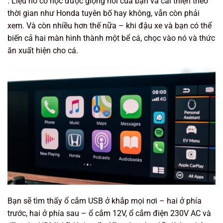
. Liệu nó có học được giọng nói của bạn và cải thiện theo
thời gian như Honda tuyên bố hay không, vẫn còn phải
xem. Và còn nhiều hơn thế nữa – khi đậu xe và bạn có thể
biến cả hai màn hình thành một bể cá, chọc vào nó và thức
ăn xuất hiện cho cá.
Bạn sẽ tìm thấy ổ cắm USB ở khắp mọi nơi – hai ở phía
trước, hai ở phía sau – ổ cắm 12V, ổ cắm điện 230V AC và