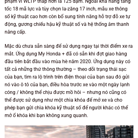
phạm vi WLTP thấp hơn là 125 dặm. Ngoài khả năng tăng
tốc 18 mã lực và tùy chọn la-zăng 17 inch, mẫu xe thông
số kỹ thuật cao hơn còn bổ sung tính năng hỗ trợ đỗ xe tự
động, gương chiếu hậu kỹ thuật số và hệ thống âm thanh
nâng cấp.
Mặc dù chưa sẵn sàng để sử dụng ngay tại thời điểm xe ra
mắt. Ứng dụng My Honda + đã có sẵn khi đợt giao hàng
đầu tiên bắt đầu vào mùa hè năm 2020. Ứng dụng này có
tất cả những thứ thông thường – theo dõi trạng thái sạc
của bạn, tìm ra lộ trình trên điện thoại của bạn sau đó gửi
nó vào ô tô của bạn, điều hòa trước xe vào một ngày lạnh
cóng / không thể chịu được mồ hôi – nhưng nó cũng có
thể được sử dụng như một chìa khóa để mở xe và cho
phép bạn gửi chìa khóa kỹ thuật số để người khác có thể
mở ổ khóa khi bạn không xung quanh.