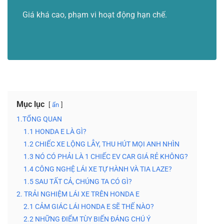
Giá khá cao, phạm vi hoạt động hạn chế.
Mục lục
ẩn
1.TỔNG QUAN
1.1 HONDA E LÀ GÌ?
1.2 CHIẾC XE LỘNG LẪY, THU HÚT MỌI ANH NHÌN
1.3 NÓ CÓ PHẢI LÀ 1 CHIẾC EV CAR GIÁ RẺ KHÔNG?
1.4 CÔNG NGHỆ LÁI XE TỰ HÀNH VÀ TIA LAZE?
1.5 SAU TẤT CẢ, CHÚNG TA CÓ GÌ?
2. TRẢI NGHIỆM LÁI XE TRÊN HONDA E
2.1 CẢM GIÁC LÁI HONDA E SẼ THẾ NÀO?
2.2 NHỮNG ĐIỂM TÙY BIẾN ĐÁNG CHÚ Ý