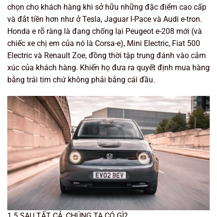
chọn cho khách hàng khi sở hữu những đặc điểm cao cấp
và đắt tiền hơn như ở Tesla, Jaguar I-Pace và Audi e-tron.
Honda e rõ ràng là đang chống lại Peugeot e-208 mới (và
chiếc xe chị em của nó là Corsa-e), Mini Electric, Fiat 500
Electric và Renault Zoe, đồng thời tập trung đánh vào cảm
xúc của khách hàng. Khiến họ đưa ra quyết định mua hàng
bằng trái tim chứ không phải bằng cái đầu.
1.5 SAU TẤT CẢ, CHÚNG TA CÓ GÌ?