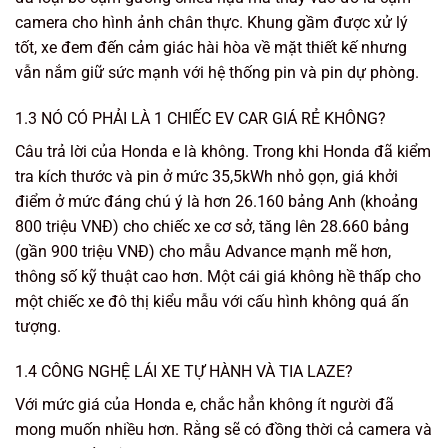
camera cho hình ảnh chân thực. Khung gầm được xử lý
tốt, xe đem đến cảm giác hài hòa về mặt thiết kế nhưng
vẫn nắm giữ sức mạnh với hệ thống pin và pin dự phòng.
1.3 NÓ CÓ PHẢI LÀ 1 CHIẾC EV CAR GIÁ RẺ KHÔNG?
Câu trả lời của Honda e là không. Trong khi Honda đã kiểm
tra kích thước và pin ở mức 35,5kWh nhỏ gọn, giá khởi
điểm ở mức đáng chú ý là hơn 26.160 bảng Anh (khoảng
800 triệu VNĐ) cho chiếc xe cơ sở, tăng lên 28.660 bảng
(gần 900 triệu VNĐ) cho mẫu Advance mạnh mẽ hơn,
thông số kỹ thuật cao hơn. Một cái giá không hề thấp cho
một chiếc xe đô thị kiểu mẫu với cấu hình không quá ấn
tượng.
1.4 CÔNG NGHỆ LÁI XE TỰ HÀNH VÀ TIA LAZE?
Với mức giá của Honda e, chắc hẳn không ít người đã
mong muốn nhiều hơn. Rằng sẽ có đồng thời cả camera và