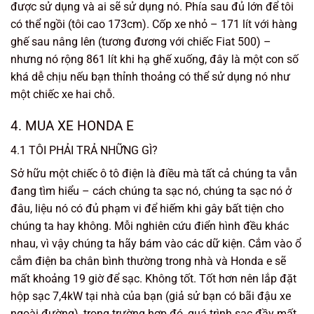
được sử dụng và ai sẽ sử dụng nó. Phía sau đủ lớn để tôi
có thể ngồi (tôi cao 173cm). Cốp xe nhỏ – 171 lít với hàng
ghế sau nâng lên (tương đương với chiếc Fiat 500) –
nhưng nó rộng 861 lít khi hạ ghế xuống, đây là một con số
khá dễ chịu nếu bạn thỉnh thoảng có thể sử dụng nó như
một chiếc xe hai chỗ.
4. MUA XE HONDA E
4.1 TÔI PHẢI TRẢ NHỮNG GÌ?
Sở hữu một chiếc ô tô điện là điều mà tất cả chúng ta vẫn
đang tìm hiểu – cách chúng ta sạc nó, chúng ta sạc nó ở
đâu, liệu nó có đủ phạm vi để hiếm khi gây bất tiện cho
chúng ta hay không. Mỗi nghiên cứu điển hình đều khác
nhau, vì vậy chúng ta hãy bám vào các dữ kiện. Cắm vào ổ
cắm điện ba chân bình thường trong nhà và Honda e sẽ
mất khoảng 19 giờ để sạc. Không tốt. Tốt hơn nên lắp đặt
hộp sạc 7,4kW tại nhà của bạn (giả sử bạn có bãi đậu xe
ngoài đường), trong trường hợp đó, quá trình sạc đầy mất