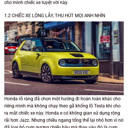
cho mình chiếc xe tuyệt vời này.
1.2 CHIẾC XE LỘNG LẪY, THU HÚT MỌI ANH NHÌN
Honda rõ ràng đã chọn một hướng đi hoàn toàn khác cho
riêng mình mà không chạy theo gã khổng lồ Tesla khi cho
ra mắt chiếc xe này. Honda e có không gian sử dụng rộng
rãi hơn Jazz. Nhưng chiều ngang tổng thể lại nhỏ hơn vì nó
đã loại bỏ cụm gương chiếu hậu mà thay vào đó là cụm