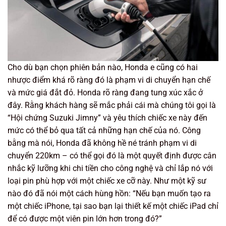
Cho dù bạn chọn phiên bản nào, Honda e cũng có hai
nhược điểm khá rõ ràng đó là phạm vi di chuyển hạn chế
và mức giá đắt đỏ. Honda rõ ràng đang tung xúc xắc ở
đây. Rằng khách hàng sẽ mắc phải cái mà chúng tôi gọi là
“Hội chứng Suzuki Jimny” và yêu thích chiếc xe này đến
mức có thể bỏ qua tất cả những hạn chế của nó. Công
bằng mà nói, Honda đã không hề né tránh phạm vi di
chuyển 220km – có thể gọi đó là một quyết định được cân
nhắc kỹ lưỡng khi chi tiền cho công nghệ và chỉ lắp nó với
loại pin phù hợp với một chiếc xe cỡ này. Như một kỹ sư
nào đó đã nói một cách hùng hồn: “Nếu bạn muốn tạo ra
một chiếc iPhone, tại sao bạn lại thiết kế một chiếc iPad chỉ
để có được một viên pin lớn hơn trong đó?”