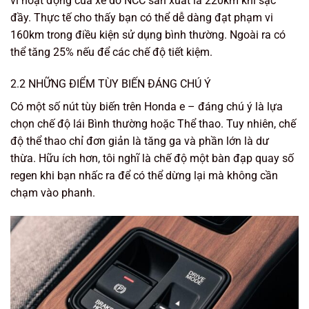
vi hoạt động của xe do NCC sẳn xuất là 220km khi sạc
đầy. Thực tế cho thấy bạn có thể dễ dàng đạt phạm vi
160km trong điều kiện sử dụng bình thường. Ngoài ra có
thể tăng 25% nếu để các chế độ tiết kiệm.
2.2 NHỮNG ĐIỂM TÙY BIẾN ĐÁNG CHÚ Ý
Có một số nút tùy biến trên Honda e – đáng chú ý là lựa
chọn chế độ lái Bình thường hoặc Thể thao. Tuy nhiên, chế
độ thể thao chỉ đơn giản là tăng ga và phần lớn là dư
thừa. Hữu ích hơn, tôi nghĩ là chế độ một bàn đạp quay số
regen khi bạn nhấc ra để có thể dừng lại mà không cần
chạm vào phanh.