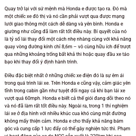
Quay trở lại với sứ mệnh mà Honda e được tạo ra. Đó mà
một chiếc xe đô thị và nó cần phải vượt qua được mạng
lưới giao thông một cách dễ dàng và yên bình. Honda e
giường như cũng đã làm rất tốt điều này. Bí quyết của nó
là tỷ số lái thay đổi một cách nhẹ nhàng cùng với khả năng
quay vòng đường kính chỉ 8,6m – vô cùng hữu ích để trượt
qua những khoảng trống bất khả thi hoặc quay đầu xe táo
bạo khi thay đổi ý định hành trình.
Điều đặc biệt nhất ở những chiếc xe điện đó là sự êm ái
trong quá trình lái xe. Trên Honda e cũng vậy, cảm giác yên
tĩnh trong cabin gần như tuyệt đối ngay cả khi bạn lái xe
vượt quá 60mph. Honda e biết cả thế giói đang dõi theo nó
và nó đã làm rất tốt điều này. Ngoài ra, trong 1 thí nghiệm
lái xe ở địa hình với nhiều khúc cua khó cùng mặt đường
không mấy thiện cảm. Honda e cho thấy khả năng bám
góc và cung cấp 1 lực đẩy có thể gây nghiện tức thì. Phạm