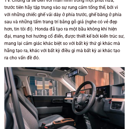
TV. Chúng ta sẽ đến với màn hình trong một phút nữa,
trước tiên hãy tập trung vào sự rung cảm tổng thể, bởi vì
với những chiếc ghế vải dày ở phía trước, ghế băng ở phía
sau và những tấm trang trí bằng gỗ giả (nghe có vẻ đẹp
hơn, tin tôi đi). Honda đã tạo ra một bầu không khí hiện
đại, mang hơi hướng cổ điển, được thiết kế bởi kiến ​​trúc sư,
mang lại cảm giác khác biệt so với bất kỳ thứ gì khác mà
hãng tạo ra, khác với bất kỳ điều gì mà bất kỳ ai khác tạo
ra cho vấn đề đó.