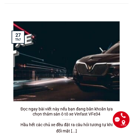
27
Th7
T
Đọc ngay bài viết này nếu bạn đang băn khoăn lựa
chọn thảm sàn ô tô xe Vinfast VFe34
Hầu hết các chủ xe đều đặt ra câu hỏi tương tự khi
đối mặt [...]