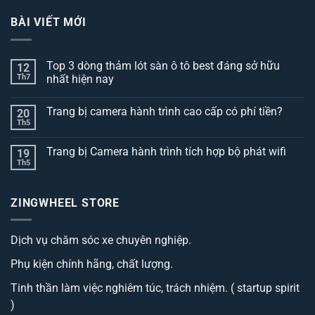
BÀI VIẾT MỚI
Top 3 dòng thảm lót sàn ô tô best đáng sở hữu
12
Th7
nhất hiện nay
Không
có
Trang bị camera hành trình cao cấp có phí tiền?
20
bình
luận
Th5
Không
ở
có
Top
bình
3
Trang bị Camera hành trình tích hợp bộ phát wifi
19
luận
dòng
ở
Th5
thảm
Không
Trang
lót
có
bị
sàn
bình
camera
ô
luận
hành
ZINGWHEEL STORE
ở
tô
trình
Trang
best
cao
bị
đáng
cấp
Camera
sở
có
Dịch vụ chăm sóc xe chuyên nghiệp.
hành
hữu
phí
trình
nhất
tiền?
tích
hiện
Phụ kiện chính hãng, chất lượng.
hợp
nay
bộ
phát
Tinh thần làm việc nghiêm túc, trách nhiệm. ( startup spirit
wifi
)