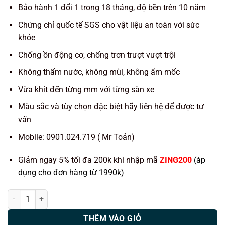
Bảo hành 1 đổi 1 trong 18 tháng, độ bền trên 10 năm
Chứng chỉ quốc tế SGS cho vật liệu an toàn với sức
khỏe
Chống ồn động cơ, chống trơn trượt vượt trội
Không thấm nước, không mùi, không ẩm mốc
Vừa khít đến từng mm với từng sàn xe
Màu sắc và tùy chọn đặc biệt hãy liên hệ để được tư
vấn
Mobile: 0901.024.719 ( Mr Toản)
Giảm ngay 5% tối đa 200k khi nhập mã
ZING200
(áp
dụng cho đơn hàng từ 1990k)
Thảm lót sàn ô tô KATA xe Hyundai Kona (2018-2021) số lượng
THÊM VÀO GIỎ