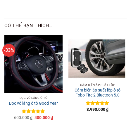
CÓ THỂ BẠN THÍCH…
-33%
CẢM BIẾN ÁP SUẤT LỐP
Cảm biến áp suất lốp ô tô
Fobo Tire 2 Bluetooh 5.0
BỌC VÔ LĂNG Ô TÔ
Bọc vô lăng ô tô Good Year
3.990.000
₫
Được xếp
hạng
4.8
5
Giá
Giá
600.000
₫
400.000
₫
Được xếp
sao
gốc
hiện
hạng
4.8
5
là:
tại
sao
600.000 ₫.
là: