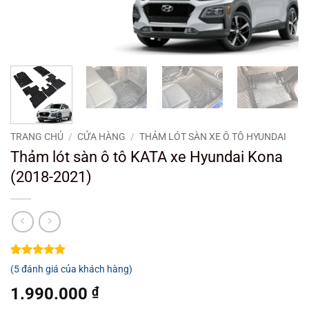
TRANG CHỦ
/
CỬA HÀNG
/
THẢM LÓT SÀN XE Ô TÔ HYUNDAI
Thảm lót sàn ô tô KATA xe Hyundai Kona
(2018-2021)
5
5
trên 5
(
5
đánh giá của khách hàng)
dựa trên
đánh giá
1.990.000
₫