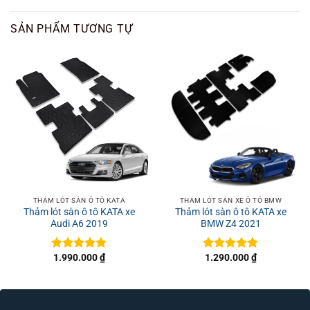
400.000 ₫.
SẢN PHẨM TƯƠNG TỰ
THẢM LÓT SÀN Ô TÔ KATA
THẢM LÓT SÀN XE Ô TÔ BMW
Thảm lót sàn ô tô KATA xe
Thảm lót sàn ô tô KATA xe
Audi A6 2019
BMW Z4 2021
1.990.000
₫
1.290.000
₫
Được xếp
Được xếp
hạng
5
5
hạng
5
5
sao
sao