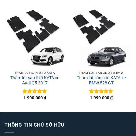
THẢM LÓT SÀN Ô TÔ KATA
THẢM LÓT SÀN XE Ô TÔ BMW
Thảm lót sàn ô tô KATA xe
Thảm lót sàn ô tô KATA xe
Audi Q5 2017
BMW 528 GT
1.990.000
₫
1.990.000
₫
Được xếp
Được xếp
hạng
5
5
hạng
5
5
sao
sao
THÔNG TIN CHỦ SỞ HỮU