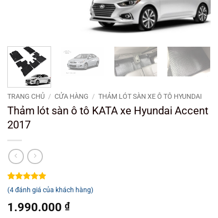
TRANG CHỦ
/
CỬA HÀNG
/
THẢM LÓT SÀN XE Ô TÔ HYUNDAI
Thảm lót sàn ô tô KATA xe Hyundai Accent
2017
5
4
trên 5
(
4
đánh giá của khách hàng)
dựa trên
đánh giá
1.990.000
₫