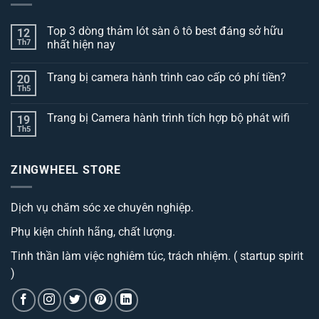
Top 3 dòng thảm lót sàn ô tô best đáng sở hữu
12
Th7
nhất hiện nay
Không
có
Trang bị camera hành trình cao cấp có phí tiền?
20
bình
luận
Th5
Không
ở
có
Top
bình
3
Trang bị Camera hành trình tích hợp bộ phát wifi
19
luận
dòng
ở
Th5
thảm
Không
Trang
lót
có
bị
sàn
bình
camera
ô
luận
hành
ZINGWHEEL STORE
ở
tô
trình
Trang
best
cao
bị
đáng
cấp
Camera
sở
có
Dịch vụ chăm sóc xe chuyên nghiệp.
hành
hữu
phí
trình
nhất
tiền?
tích
hiện
Phụ kiện chính hãng, chất lượng.
hợp
nay
bộ
phát
Tinh thần làm việc nghiêm túc, trách nhiệm. ( startup spirit
wifi
)