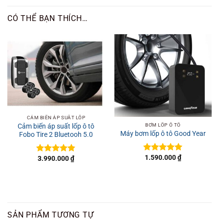
CÓ THỂ BẠN THÍCH…
CẢM BIẾN ÁP SUẤT LỐP
BƠM LỐP Ô TÔ
Cảm biến áp suất lốp ô tô
Máy bơm lốp ô tô Good Year
Fobo Tire 2 Bluetooh 5.0
1.590.000
₫
3.990.000
₫
Được xếp
Được xếp
hạng
5
5
hạng
4.8
5
sao
sao
SẢN PHẨM TƯƠNG TỰ