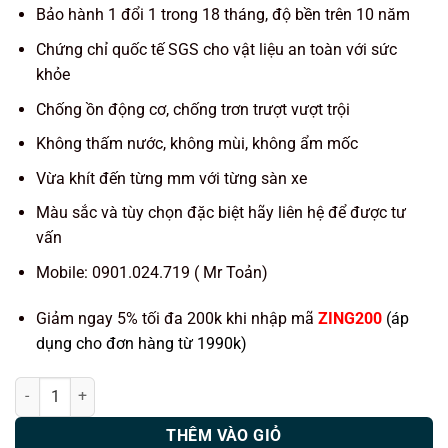
Bảo hành 1 đổi 1 trong 18 tháng, độ bền trên 10 năm
Chứng chỉ quốc tế SGS cho vật liệu an toàn với sức
khỏe
Chống ồn động cơ, chống trơn trượt vượt trội
Không thấm nước, không mùi, không ẩm mốc
Vừa khít đến từng mm với từng sàn xe
Màu sắc và tùy chọn đặc biệt hãy liên hệ để được tư
vấn
Mobile: 0901.024.719 ( Mr Toản)
Giảm ngay 5% tối đa 200k khi nhập mã
ZING200
(áp
dụng cho đơn hàng từ 1990k)
Thảm lót sàn ô tô KATA xe Hyundai Accent 2017 số lượng
THÊM VÀO GIỎ