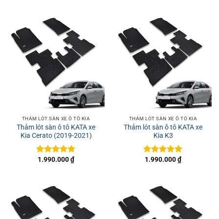
hạng
sao
0
5
sao
THẢM LÓT SÀN XE Ô TÔ KIA
THẢM LÓT SÀN XE Ô TÔ KIA
Thảm lót sàn ô tô KATA xe
Thảm lót sàn ô tô KATA xe
Kia Cerato (2019-2021)
Kia K3
1.990.000
₫
1.990.000
₫
Được xếp
Được xếp
hạng
5
5
hạng
5
5
sao
sao