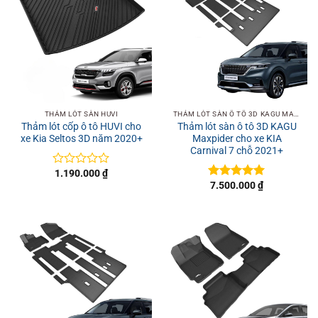
THẢM LÓT SÀN HUVI
THẢM LÓT SÀN Ô TÔ 3D KAGU MAXPIDER
Thảm lót cốp ô tô HUVI cho
Thảm lót sàn ô tô 3D KAGU
xe Kia Seltos 3D năm 2020+
Maxpider cho xe KIA
Carnival 7 chỗ 2021+
1.190.000
₫
Được
7.500.000
₫
xếp
Được xếp
hạng
hạng
5
5
0
sao
5
sao