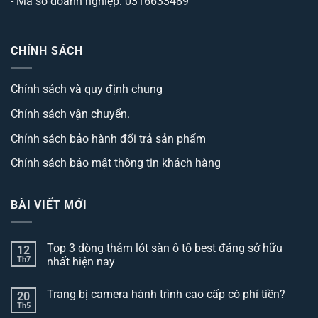
- Mã số doanh nghiệp: 0316633489
CHÍNH SÁCH
Chính sách và quy định chung
Chính sách vận chuyển.
Chính sách bảo hành đổi trả sản phẩm
Chính sách bảo mật thông tin khách hàng
BÀI VIẾT MỚI
Top 3 dòng thảm lót sàn ô tô best đáng sở hữu
12
Th7
nhất hiện nay
Không
có
Trang bị camera hành trình cao cấp có phí tiền?
20
bình
luận
Th5
Không
ở