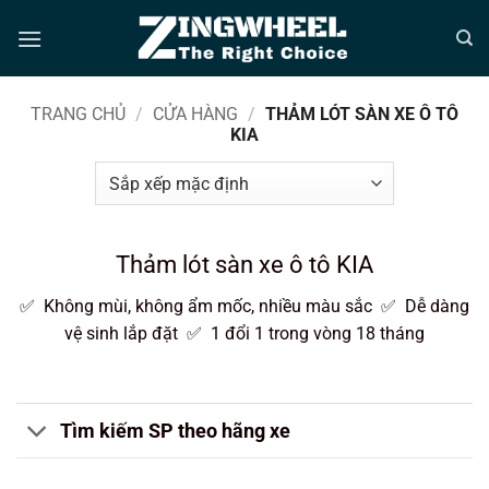
Bỏ
qua
nội
dung
TRANG CHỦ
/
CỬA HÀNG
/
THẢM LÓT SÀN XE Ô TÔ
KIA
Thảm lót sàn xe ô tô KIA
✅ Không mùi, không ẩm mốc, nhiều màu sắc ✅ Dễ dàng
vệ sinh lắp đặt ✅ 1 đổi 1 trong vòng 18 tháng
Tìm kiếm SP theo hãng xe