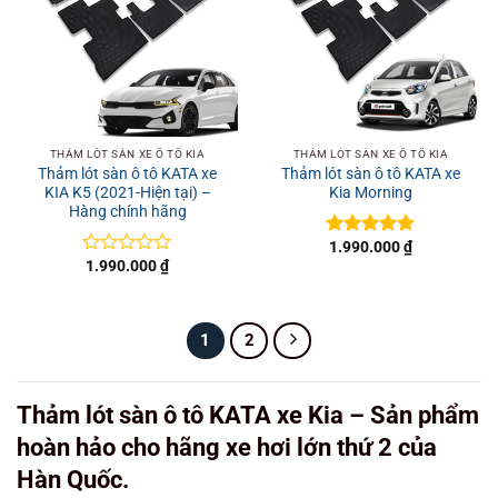
THẢM LÓT SÀN XE Ô TÔ KIA
THẢM LÓT SÀN XE Ô TÔ KIA
Thảm lót sàn ô tô KATA xe
Thảm lót sàn ô tô KATA xe
KIA K5 (2021-Hiện tại) –
Kia Morning
Hàng chính hãng
1.990.000
₫
Được xếp
1.990.000
₫
hạng
5
5
Được
sao
xếp
hạng
0
1
2
5
sao
Thảm lót sàn ô tô KATA xe Kia – Sản phẩm
hoàn hảo cho hãng xe hơi lớn thứ 2 của
Hàn Quốc.