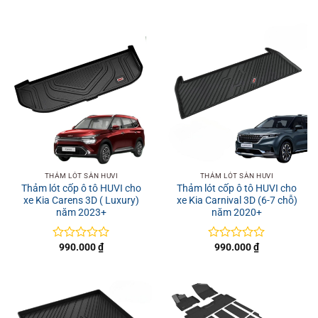
THẢM LÓT SÀN HUVI
THẢM LÓT SÀN HUVI
Thảm lót cốp ô tô HUVI cho
Thảm lót cốp ô tô HUVI cho
xe Kia Carens 3D ( Luxury)
xe Kia Carnival 3D (6-7 chỗ)
năm 2023+
năm 2020+
990.000
₫
990.000
₫
Được
Được
xếp
xếp
hạng
hạng
0
0
5
5
sao
sao