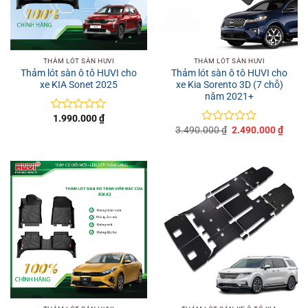
THẢM LÓT SÀN HUVI
THẢM LÓT SÀN HUVI
Thảm lót sàn ô tô HUVI cho
Thảm lót sàn ô tô HUVI cho
xe KIA Sonet 2025
xe Kia Sorento 3D (7 chỗ)
năm 2021+
1.990.000
₫
Được
Giá
Giá
3.490.000
₫
2.490.000
₫
xếp
Được
gốc
hiện
hạng
xếp
là:
tại
0
hạng
3.490.000 ₫.
là:
5
0
2.490
sao
5
sao