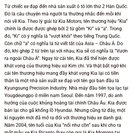
Từ chiếc xe đạp đến nhà sản xuất ô tô lớn thứ 2 Hàn Quốc.
Đó là câu chuyện mà người ta thường nhắc đến mỗi khi
nói về Kia. Theo lý giải từ Kia Motors, tên thương hiệu “Kia”
chính là được được ghép bởi 2 từ gồm “Ki” và “a”. Trong
đó, “Ki” có ý nghĩa là “vượt khỏi” theo tiếng Trung Quốc.
Còn chữ “a” có nghĩa là từ viết tắt của Asia – Châu Á. Do
đó, khi ghép 2 từ trên lại với nhau, Kia sẽ có nghĩa là “Vươn
ra ngoài Châu Á”. Ngay từ cái tên, Kia đã thể hiện được
khát vọng của thương hiệu xứ Kim chi. Và thật bất ngờ khi
cái tên thương hiệu mang đầy khát vọng Kia lại có tiền
thân là một nhà sản xuất xe đạp với tên gọi ban đầu là
Kyungsung Precision Industry. Nhà máy đầu tiên tọa lạc tại
Yougdeungpo ở miền nam Seoul. Đến năm 1997, do anh
hưởng của cuộc khủng hoảng tài chính Châu Âu. Kia được
bán lại cho gã khổng lồ Hyundai. Nhưng cũng từ đây, một
kỉ nguyên mới đã mở ra đối với thương hiệu xe danh giá.
Năm 2004, tên tuổi của Kia “nổi như cồn” sau khi cho ra
mắt mẫu xe Kia Picanto (hay còn gọi là Kia Morning tại