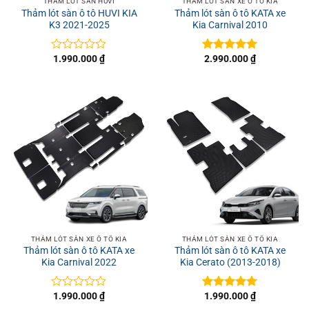
THẢM LÓT SÀN HUVI
THẢM LÓT SÀN XE Ô TÔ KIA
Thảm lót sàn ô tô HUVI KIA
Thảm lót sàn ô tô KATA xe
K3 2021-2025
Kia Carnival 2010
1.990.000
₫
2.990.000
₫
Được
Được xếp
xếp
hạng
5
5
hạng
sao
0
5
sao
THẢM LÓT SÀN XE Ô TÔ KIA
THẢM LÓT SÀN XE Ô TÔ KIA
Thảm lót sàn ô tô KATA xe
Thảm lót sàn ô tô KATA xe
Kia Carnival 2022
Kia Cerato (2013-2018)
1.990.000
₫
1.990.000
₫
Được
Được xếp
xếp
hạng
5
5