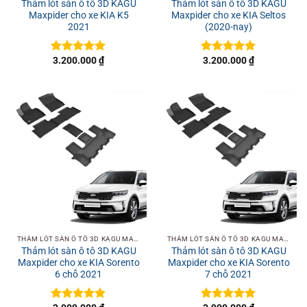
Thảm lót sàn ô tô 3D KAGU
Thảm lót sàn ô tô 3D KAGU
Maxpider cho xe KIA K5
Maxpider cho xe KIA Seltos
2021
(2020-nay)
3.200.000
₫
3.200.000
₫
Được xếp
Được xếp
hạng
5
5
hạng
5
5
sao
sao
THẢM LÓT SÀN Ô TÔ 3D KAGU MAXPIDER
THẢM LÓT SÀN Ô TÔ 3D KAGU MAXPIDER
Thảm lót sàn ô tô 3D KAGU
Thảm lót sàn ô tô 3D KAGU
Maxpider cho xe KIA Sorento
Maxpider cho xe KIA Sorento
6 chỗ 2021
7 chỗ 2021