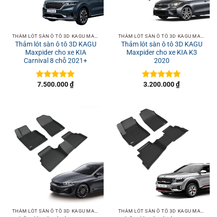
THẢM LÓT SÀN Ô TÔ 3D KAGU MAXPIDER
THẢM LÓT SÀN Ô TÔ 3D KAGU MAXPIDER
Thảm lót sàn ô tô 3D KAGU
Thảm lót sàn ô tô 3D KAGU
Maxpider cho xe KIA
Maxpider cho xe KIA K3
Carnival 8 chỗ 2021+
2020
7.500.000
₫
3.200.000
₫
Được xếp
Được xếp
hạng
5
5
hạng
5
5
sao
sao
THẢM LÓT SÀN Ô TÔ 3D KAGU MAXPIDER
THẢM LÓT SÀN Ô TÔ 3D KAGU MAXPIDER