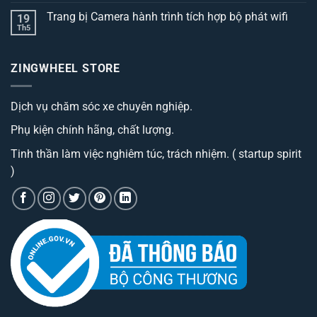
có
Top
bình
3
Trang bị Camera hành trình tích hợp bộ phát wifi
19
luận
dòng
ở
Th5
thảm
Không
Trang
lót
có
bị
sàn
bình
camera
ô
luận
hành
ZINGWHEEL STORE
ở
tô
trình
Trang
best
cao
bị
đáng
cấp
Camera
sở
có
Dịch vụ chăm sóc xe chuyên nghiệp.
hành
hữu
phí
trình
nhất
tiền?
tích
hiện
Phụ kiện chính hãng, chất lượng.
hợp
nay
bộ
phát
Tinh thần làm việc nghiêm túc, trách nhiệm. ( startup spirit
wifi
)