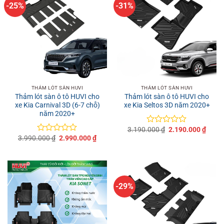
-25%
-31%
THẢM LÓT SÀN HUVI
THẢM LÓT SÀN HUVI
Thảm lót sàn ô tô HUVI cho
Thảm lót sàn ô tô HUVI cho
xe Kia Carnival 3D (6-7 chỗ)
xe Kia Seltos 3D năm 2020+
năm 2020+
Giá
Giá
3.190.000
₫
2.190.000
₫
Được
gốc
hiện
Giá
Giá
3.990.000
₫
2.990.000
₫
xếp
Được
là:
tại
gốc
hiện
hạng
xếp
3.190.000 ₫.
là:
là:
tại
0
hạng
2.190
3.990.000 ₫.
là:
5
0
2.990.000 ₫.
sao
5
sao
-29%