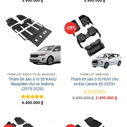
3.900.000
₫
3.900.000
₫
Được xếp
Được xếp
hạng
5
5
hạng
5
5
sao
sao
-29%
THẢM LÓT SÀN Ô TÔ 3D KAGU MAXPIDER
THẢM LÓT SÀN HUVI
Thảm lót sàn ô tô 3D KAGU
Thảm lót sàn ô tô HUVI cho
Maxpider cho xe Sedona
xe Kia Carens 3D 2023+
(2015-2020)
Giá
Giá
3.490.000
₫
2.490.000
₫
Được
gốc
hiện
6.400.000
₫
xếp
Được xếp
là:
tại
hạng
hạng
5
5
3.490.000 ₫.
là:
0
sao
2.490
5
sao