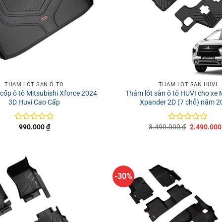
+
THẢM LÓT SÀN Ô TÔ
THẢM LÓT SÀN HUVI
t cốp ô tô Mitsubishi Xforce 2024
Thảm lót sàn ô tô HUVI cho xe 
3D Huvi Cao Cấp
Xpander 2D (7 chỗ) năm 
Giá
990.000
₫
3.490.000
₫
2.490.00
Được
Được
gốc
xếp
xếp
là:
hạng
hạng
3.490.000 
0
0
5
5
sao
sao
-30%