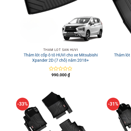
+
+
THẢM LÓT SÀN HUVI
Thảm lót cốp ô tô HUVI cho xe Mitsubishi
Thảm ló
Xpander 2D (7 chỗ) năm 2018+
990.000
₫
Được
xếp
hạng
0
5
sao
-33%
-31%