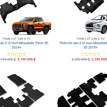
+
THẢM LÓT SÀN Ô TÔ
THẢM LÓT SÀN Ô TÔ
sàn ô tô Huvi Mitsubishi Triton 3D
Thảm lót sàn ô tô Huvi Mitsubi
2024+
3D 2018+
Giá
Giá
Giá
.190.000
₫
2.190.000
₫
3.290.000
₫
2.290.00
Được
Được
gốc
hiện
gốc
xếp
xếp
là:
tại
là:
hạng
hạng
3.190.000 ₫.
là:
3.290.000 
0
0
2.190.000 ₫.
5
5
sao
sao