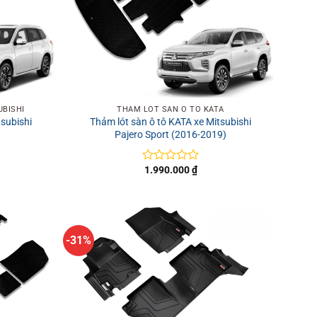
+
UBISHI
THẢM LÓT SÀN Ô TÔ KATA
tsubishi
Thảm lót sàn ô tô KATA xe Mitsubishi
Pajero Sport (2016-2019)
1.990.000
₫
Được
xếp
hạng
0
5
sao
-31%