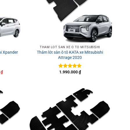
+
THẢM LÓT SÀN XE Ô TÔ MITSUBISHI
shi Xpander
Thảm lót sàn ô tô KATA xe Mitsubishi
Attrage 2020
Giá
0
₫
1.990.000
₫
Được xếp
hiện
hạng
5
5
tại
sao
₫.
là:
2.290.000 ₫.