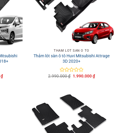
+
THẢM LÓT SÀN Ô TÔ
Mitsubishi
Thảm lót sàn ô tô Huvi Mitsubishi Attrage
2018+
3D 2020+
Giá
Giá
Giá
0
₫
2.990.000
₫
1.990.000
₫
Được
hiện
gốc
hiện
xếp
tại
là:
tại
hạng
₫.
là:
2.990.000 ₫.
là:
0
2.490.000 ₫.
1.990.000 ₫.
5
sao