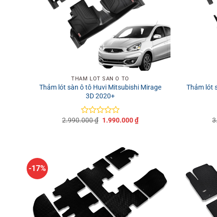
+
+
THẢM LÓT SÀN Ô TÔ
Thảm lót sàn ô tô Huvi Mitsubishi Mirage
Thảm lót 
3D 2020+
Giá
Giá
2.990.000
₫
1.990.000
₫
3
Được
gốc
hiện
xếp
là:
tại
hạng
2.990.000 ₫.
là:
0
1.990.000 ₫.
5
sao
-17%