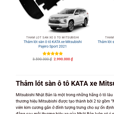
+
+
THẢM LÓT SÀN XE Ô TÔ MITSUBISHI
THẢM 
Thảm lót sàn ô tô KATA xe Mitsubishi
Thảm lót s
Pajero Sport 2021
Giá
Giá
3.590.000
₫
2.990.000
₫
Được xếp
gốc
hiện
hạng
5
5
là:
tại
sao
3.590.000 ₫.
là:
2.990.000 ₫.
Thảm lót sàn ô tô KATA xe Mits
Mitsubishi Nhật Bản là một trong những hãng ô tô lâu 
thương hiệu Mitsubishi được tạo thành bởi 2 từ gồm “Mi
viên kim cương gắn ở đỉnh tượng trưng cho sự ổn định,
đằng sau mỗi thương hiệu xe của Nhật Bản luôn có ý 