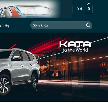
0
₫
0
Tìm
ên Hệ
kiếm: