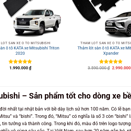
+
LÓT SÀN XE Ô TÔ MITSUBISHI
THẢM LÓT SÀN XE Ô TÔ MITS
àn ô tô KATA xe Mitsubishi Triton
Thảm lót sàn ô tô KATA xe Mi
2020
Xpander
Giá
1.990.000
₫
3.590.000
₫
2.990.00
Được xếp
Được xếp
gốc
hạng
5
5
hạng
5
5
là:
sao
sao
3.590.000 
ubishi
– Sản phẩm tốt cho dòng xe bề
đời nhất tại nhật bản với bề dày lịch sử hơn 100 năm. Có lẽ bạn
tsu” và “bishi”. Trong đó, “Mitsu” có nghĩa là số 3 còn “bishi”
 tin tưởng và thành công. Trong khi đó, màu đỏ trên logo tượng 
nghĩa vô cùng sâu sắc. Tại Việt Nam, sau hơn 20 năm gắn bó, 