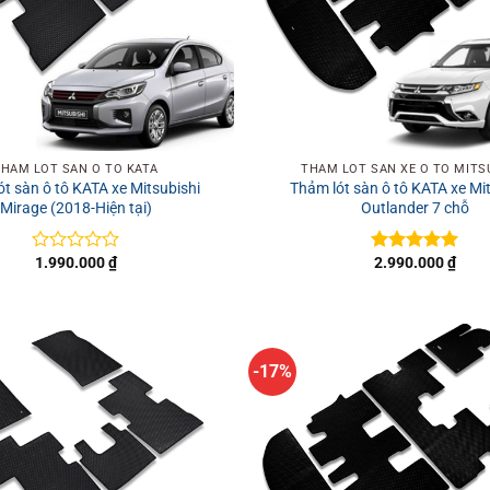
+
HẢM LÓT SÀN Ô TÔ KATA
THẢM LÓT SÀN XE Ô TÔ MITS
t sàn ô tô KATA xe Mitsubishi
Thảm lót sàn ô tô KATA xe Mi
Mirage (2018-Hiện tại)
Outlander 7 chỗ
1.990.000
₫
2.990.000
₫
Được
Được xếp
xếp
hạng
5
5
hạng
sao
0
5
sao
-17%