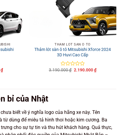
+
UBISHI
THẢM LÓT SÀN Ô TÔ
tsubishi
Thảm lót sàn ô tô Mitsubishi Xforce 2024
3D Huvi Cao Cấp
Giá
Giá
Giá
0
₫
3.190.000
₫
2.190.000
₫
Được
hiện
gốc
hiện
xếp
tại
là:
tại
hạng
₫.
là:
3.190.000 ₫.
là:
0
2.990.000 ₫.
2.190.000 ₫.
5
sao
n bỉ của Nhật
 chưa biết về ý nghĩa logo của hãng xe này. Tên
 là từ dùng để miêu tả hình thoi hoặc kim cương. Ba
trưng cho sự tự tin và thu hút khách hàng. Quả thực,
nhà phân phối độc quyền của Mitsubishi Nhật Bản –