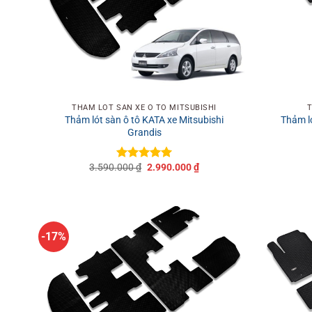
+
+
THẢM LÓT SÀN XE Ô TÔ MITSUBISHI
T
Thảm lót sàn ô tô KATA xe Mitsubishi
Thảm ló
Grandis
Giá
Giá
3.590.000
₫
2.990.000
₫
Được xếp
gốc
hiện
hạng
5
5
là:
tại
sao
3.590.000 ₫.
là:
2.990.000 ₫.
-17%