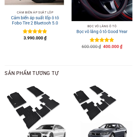
CẢM BIẾN ÁP SUẤT LỐP
Cảm biến áp suất lốp ô tô
Fobo Tire 2 Bluetooh 5.0
BỌC VÔ LĂNG Ô TÔ
Bọc vô lăng ô tô Good Year
3.990.000
₫
Được xếp
hạng
4.8
5
Giá
Giá
600.000
₫
400.000
₫
Được xếp
sao
gốc
hiện
hạng
4.8
5
là:
tại
sao
600.000 ₫.
là:
400.000
SẢN PHẨM TƯƠNG TỰ