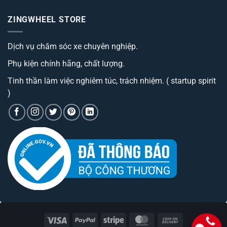
bị
sàn
bình
camera
ô
luận
hành
ZINGWHEEL STORE
ở
tô
trình
Trang
best
cao
bị
đáng
cấp
Camera
sở
có
Dịch vụ chăm sóc xe chuyên nghiệp.
hành
hữu
phí
trình
nhất
tiền?
tích
hiện
Phụ kiện chính hãng, chất lượng.
hợp
nay
bộ
phát
Tinh thần làm việc nghiêm túc, trách nhiệm. ( startup spirit
wifi
)
Visa
PayPal
Stripe
MasterCard
Cash