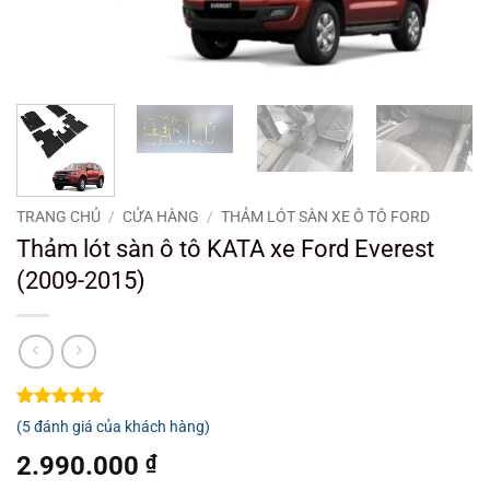
TRANG CHỦ
/
CỬA HÀNG
/
THẢM LÓT SÀN XE Ô TÔ FORD
Thảm lót sàn ô tô KATA xe Ford Everest
(2009-2015)
5
5
trên 5
(
5
đánh giá của khách hàng)
dựa trên
đánh giá
2.990.000
₫