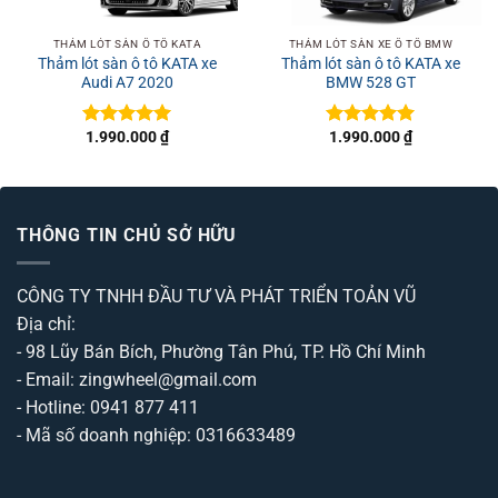
THẢM LÓT SÀN Ô TÔ KATA
THẢM LÓT SÀN XE Ô TÔ BMW
Thảm lót sàn ô tô KATA xe
Thảm lót sàn ô tô KATA xe
Audi A7 2020
BMW 528 GT
1.990.000
₫
1.990.000
₫
Được xếp
Được xếp
hạng
5
5
hạng
5
5
sao
sao
THÔNG TIN CHỦ SỞ HỮU
CÔNG TY TNHH ĐẦU TƯ VÀ PHÁT TRIỂN TOẢN VŨ
Địa chỉ:
- 98 Lũy Bán Bích, Phường Tân Phú, TP. Hồ Chí Minh
- Email: zingwheel@gmail.com
- Hotline: 0941 877 411
- Mã số doanh nghiệp: 0316633489