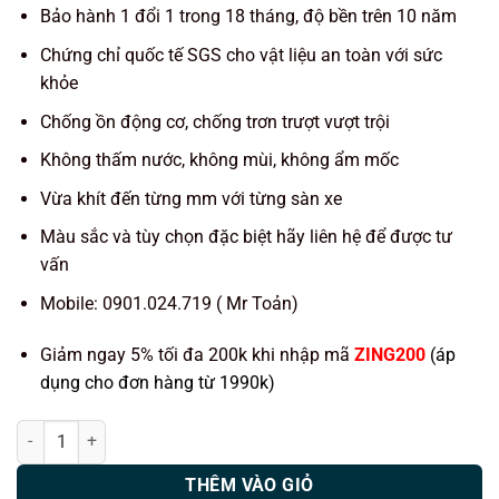
Bảo hành 1 đổi 1 trong 18 tháng, độ bền trên 10 năm
Chứng chỉ quốc tế SGS cho vật liệu an toàn với sức
khỏe
Chống ồn động cơ, chống trơn trượt vượt trội
Không thấm nước, không mùi, không ẩm mốc
Vừa khít đến từng mm với từng sàn xe
Màu sắc và tùy chọn đặc biệt hãy liên hệ để được tư
vấn
Mobile: 0901.024.719 ( Mr Toản)
Giảm ngay 5% tối đa 200k khi nhập mã
ZING200
(áp
dụng cho đơn hàng từ 1990k)
Thảm lót sàn ô tô KATA xe Ford Everest (2009-2015) số lượng
THÊM VÀO GIỎ