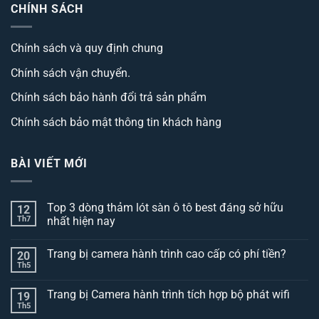
CHÍNH SÁCH
Chính sách và quy định chung
Chính sách vận chuyển.
Chính sách bảo hành đổi trả sản phẩm
Chính sách bảo mật thông tin khách hàng
BÀI VIẾT MỚI
Top 3 dòng thảm lót sàn ô tô best đáng sở hữu
12
Th7
nhất hiện nay
Không
có
Trang bị camera hành trình cao cấp có phí tiền?
20
bình
luận
Th5
Không
ở
có
Top
bình
3
Trang bị Camera hành trình tích hợp bộ phát wifi
19
luận
dòng
ở
Th5
thảm
Không
Trang
lót
có