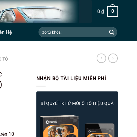
0
₫
0
Tìm
ên Hệ
kiếm:
Ô TÔ
e
NHẬN BỘ TÀI LIỆU MIỄN PHÍ
)
BÍ QUYẾT KHỬ MÙI Ô TÔ HIỆU QUẢ
trên 10