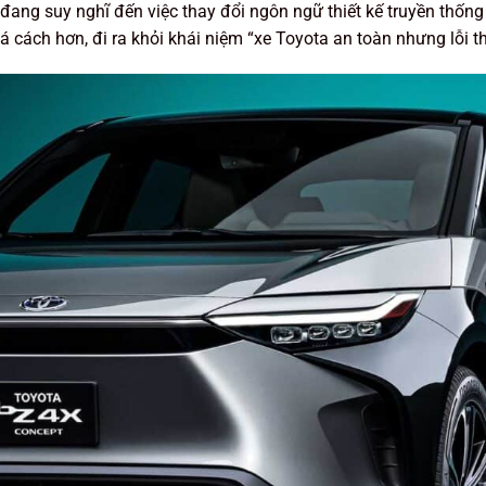
 đang suy nghĩ đến việc thay đổi ngôn ngữ thiết kế truyền thốn
á cách hơn, đi ra khỏi khái niệm “xe Toyota an toàn nhưng lỗi th