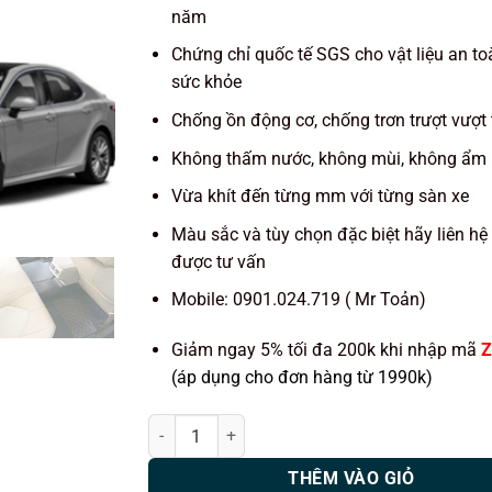
năm
Chứng chỉ quốc tế SGS cho vật liệu an to
sức khỏe
Chống ồn động cơ, chống trơn trượt vượt 
Không thấm nước, không mùi, không ẩm
Vừa khít đến từng mm với từng sàn xe
Màu sắc và tùy chọn đặc biệt hãy liên hệ
được tư vấn
Mobile: 0901.024.719 ( Mr Toản)
Giảm ngay 5% tối đa 200k khi nhập mã
Z
(áp dụng cho đơn hàng từ 1990k)
Thảm lót sàn ô tô KATA xe Toyota Camry (2019-2
THÊM VÀO GIỎ