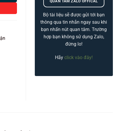
QUAN TÂM ZALO OFFICAL
Bộ tài liệu sẽ được gửi tới bạn
thông qua tin nhắn ngay sau khi
bạn nhấn nút quan tâm. Trường
hợp bạn không sử dụng Zalo,
vận
đừng lo!
Hãy
click vào đây!