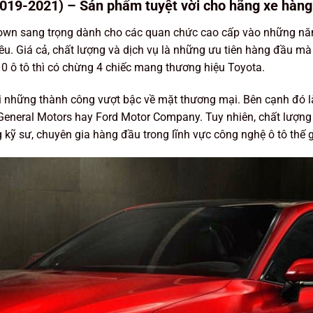
019-2021) – Sản phẩm tuyệt vời cho hãng xe hàng 
rown sang trọng dành cho các quan chức cao cấp vào những năm
ều. Giá cả, chất lượng và dịch vụ là những ưu tiên hàng đầu mà 
10 ô tô thì có chừng 4 chiếc mang thương hiệu Toyota.
i những thành công vượt bậc về mặt thương mại. Bên cạnh đó là 
General Motors hay Ford Motor Company. Tuy nhiên, chất lượn
ỹ sư, chuyên gia hàng đầu trong lĩnh vực công nghệ ô tô thế g