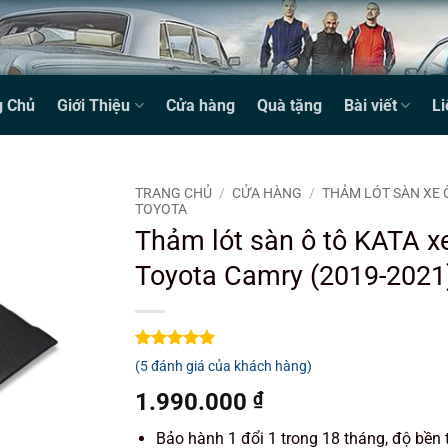
g Chủ
Giới Thiệu
Cửa hàng
Quà tặng
Bài viết
Li
TRANG CHỦ
/
CỬA HÀNG
/
THẢM LÓT SÀN XE 
TOYOTA
Thảm lót sàn ô tô KATA x
Toyota Camry (2019-2021
5
5
trên 5
(
5
đánh giá của khách hàng)
dựa trên
đánh giá
1.990.000
₫
Bảo hành 1 đổi 1 trong 18 tháng, độ bền 