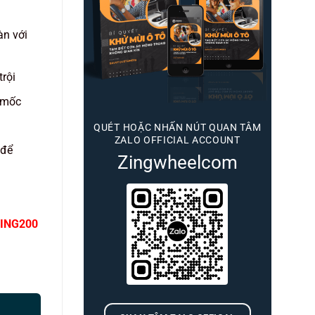
àn với
trội
 mốc
QUÉT HOẶC NHẤN NÚT QUAN TÂM
ZALO OFFICIAL ACCOUNT
 để
Zingwheelcom
ING200
021) số lượng