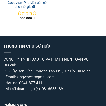
Goodyear- Phụ kiện cần có
cho mỗi gia đình!
500.000
₫
Được
xếp
hạng
0
5
sao
THÔNG TIN CHỦ SỞ HỮU
CÔNG TY TNHH ĐẦU TƯ VÀ PHÁT TRIỂN TOẢN VŨ
Địa chỉ:
- 98 Lũy Bán Bích, Phường Tân Phú, TP. Hồ Chí Minh
- Email: zingwheel@gmail.com
- Hotline: 0941 877 411
- Mã số doanh nghiệp: 0316633489
CHÍNH SÁCH