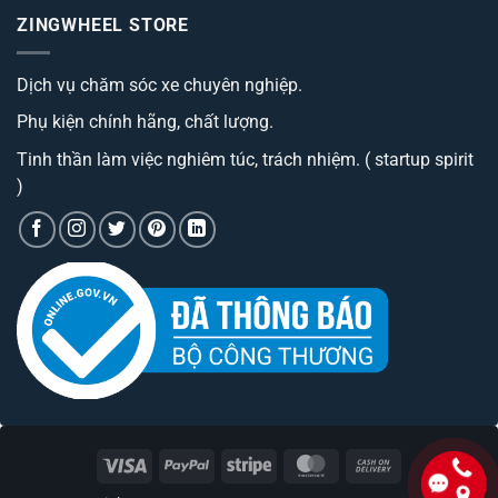
camera
ô
luận
hành
ZINGWHEEL STORE
ở
tô
trình
Trang
best
cao
bị
đáng
cấp
Camera
sở
có
Dịch vụ chăm sóc xe chuyên nghiệp.
hành
hữu
phí
trình
nhất
tiền?
tích
hiện
Phụ kiện chính hãng, chất lượng.
hợp
nay
bộ
phát
Tinh thần làm việc nghiêm túc, trách nhiệm. ( startup spirit
wifi
)
Visa
PayPal
Stripe
MasterCard
Cash
On