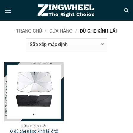
Bỏ
qua
nội
dung
TRANG CHỦ
/
CỬA HÀNG
/
DÙ CHE KÍNH LÁI
DÙ CHE KÍNH LÁI
Ô dù che nắng kinh lái ô tô