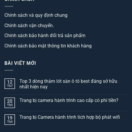
Chính sách và quy định chung
Chính sách vận chuyển.
Chính sách bảo hành đổi trả sản phẩm
Chính sách bảo mật thông tin khách hàng
BÀI VIẾT MỚI
Top 3 dòng thảm lót sàn ô tô best đáng sở hữu
12
Th7
nhất hiện nay
Không
có
Trang bị camera hành trình cao cấp có phí tiền?
20
bình
luận
Th5
Không
ở
có
Top
bình
3
Trang bị Camera hành trình tích hợp bộ phát wifi
19
luận
dòng
ở
Th5
thảm
Không
Trang
lót
có
bị
sàn
bình