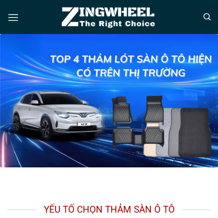
Bỏ
qua
nội
dung
YẾU TỐ CHỌN THẢM SÀN Ô TÔ