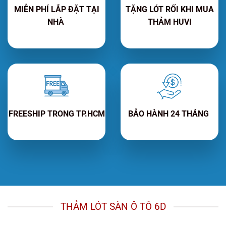
MIỄN PHÍ LẮP ĐẶT TẠI
TẶNG LÓT RỐI KHI MUA
NHÀ
THẢM HUVI
FREESHIP TRONG TP.HCM
BẢO HÀNH 24 THÁNG
THẢM LÓT SÀN Ô TÔ 6D