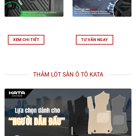
XEM CHI TIẾT
TƯ VẤN NGAY
THẢM LÓT SÀN Ô TÔ KATA