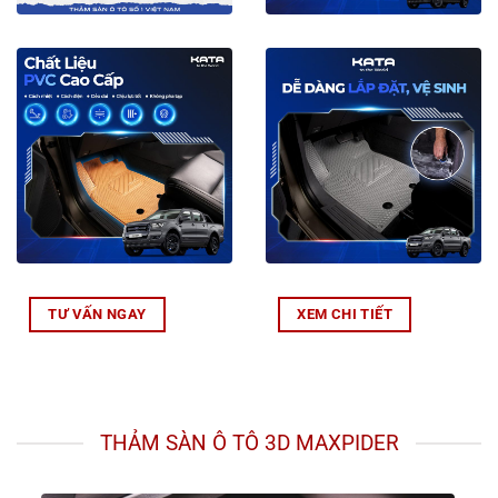
TƯ VẤN NGAY
XEM CHI TIẾT
THẢM SÀN Ô TÔ 3D MAXPIDER