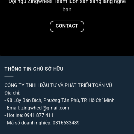
Đội ngũ Zingwheel Team luôn sẵn sàng lắng nghe
bạn
CONTACT
THÔNG TIN CHỦ SỞ HỮU
CÔNG TY TNHH ĐẦU TƯ VÀ PHÁT TRIỂN TOẢN VŨ
Địa chỉ:
- 98 Lũy Bán Bích, Phường Tân Phú, TP. Hồ Chí Minh
- Email: zingwheel@gmail.com
- Hotline: 0941 877 411
- Mã số doanh nghiệp: 0316633489