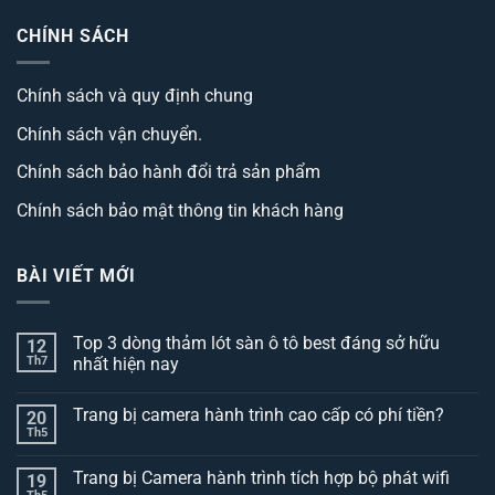
CHÍNH SÁCH
Chính sách và quy định chung
Chính sách vận chuyển.
Chính sách bảo hành đổi trả sản phẩm
Chính sách bảo mật thông tin khách hàng
BÀI VIẾT MỚI
Top 3 dòng thảm lót sàn ô tô best đáng sở hữu
12
Th7
nhất hiện nay
Không
có
Trang bị camera hành trình cao cấp có phí tiền?
20
bình
luận
Th5
Không
ở
có
Top
bình
3
Trang bị Camera hành trình tích hợp bộ phát wifi
19
luận
dòng
ở