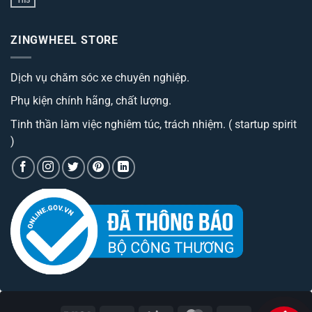
Th5
thảm
Không
Trang
lót
có
bị
sàn
bình
camera
ô
luận
hành
ZINGWHEEL STORE
ở
tô
trình
Trang
best
cao
bị
đáng
cấp
Camera
sở
có
Dịch vụ chăm sóc xe chuyên nghiệp.
hành
hữu
phí
trình
nhất
tiền?
tích
hiện
Phụ kiện chính hãng, chất lượng.
hợp
nay
bộ
phát
Tinh thần làm việc nghiêm túc, trách nhiệm. ( startup spirit
wifi
)