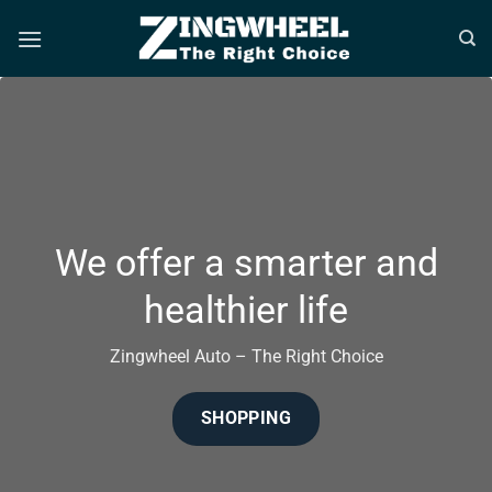
Bỏ
qua
nội
dung
We offer a smarter and
healthier life
Zingwheel Auto – The Right Choice
SHOPPING