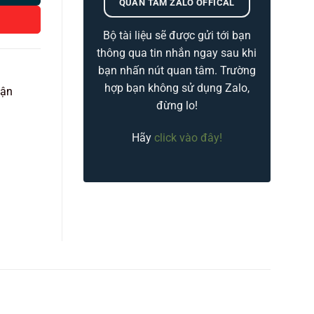
QUAN TÂM ZALO OFFICAL
Bộ tài liệu sẽ được gửi tới bạn
thông qua tin nhắn ngay sau khi
bạn nhấn nút quan tâm. Trường
hợp bạn không sử dụng Zalo,
vận
đừng lo!
Hãy
click vào đây!