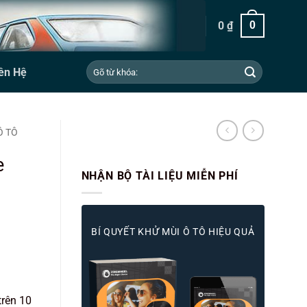
0
₫
0
Tìm
ên Hệ
kiếm:
Ô TÔ
e
NHẬN BỘ TÀI LIỆU MIỄN PHÍ
BÍ QUYẾT KHỬ MÙI Ô TÔ HIỆU QUẢ
trên 10