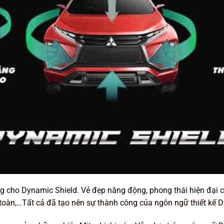
ứng cho Dynamic Shield. Vẻ đẹp năng động, phong thái hiện đại
 toàn,…Tất cả đã tạo nên sự thành công của ngôn ngữ thiết kế 