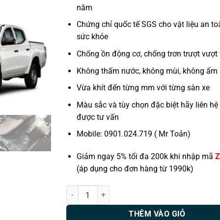
năm
Chứng chỉ quốc tế SGS cho vật liệu an to
sức khỏe
Chống ồn động cơ, chống trơn trượt vượt 
Không thấm nước, không mùi, không ẩm
Vừa khít đến từng mm với từng sàn xe
Màu sắc và tùy chọn đặc biệt hãy liên hệ
được tư vấn
Mobile: 0901.024.719 ( Mr Toản)
Giảm ngay 5% tối đa 200k khi nhập mã
Z
(áp dụng cho đơn hàng từ 1990k)
Thảm lót sàn ô tô KATA xe Mitsubishi Triton 2020
THÊM VÀO GIỎ