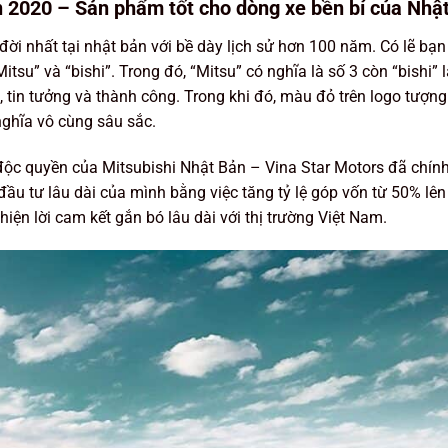
n 2020 – Sản phẩm tốt cho dòng xe bền bỉ của Nhậ
đời nhất tại nhật bản với bề dày lịch sử hơn 100 năm. Có lẽ bạn
tsu” và “bishi”. Trong đó, “Mitsu” có nghĩa là số 3 còn “bishi”
 tin tưởng và thành công. Trong khi đó, màu đỏ trên logo tượng 
nghĩa vô cùng sâu sắc.
độc quyền của Mitsubishi Nhật Bản – Vina Star Motors đã chính
đầu tư lâu dài của mình bằng việc tăng tỷ lệ góp vốn từ 50% l
hiện lời cam kết gắn bó lâu dài với thị trường Việt Nam.