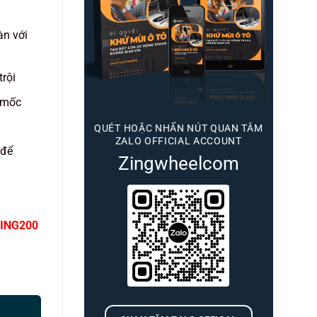
àn với
trội
 mốc
QUÉT HOẶC NHẤN NÚT QUAN TÂM
ZALO OFFICIAL ACCOUNT
 để
Zingwheelcom
ING200
 số lượng