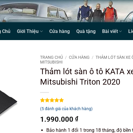
g Chủ
Giới Thiệu
Cửa hàng
Quà tặng
Bài viết
Li
TRANG CHỦ
/
CỬA HÀNG
/
THẢM LÓT SÀN XE 
MITSUBISHI
Thảm lót sàn ô tô KATA x
Mitsubishi Triton 2020
5
5
trên 5
(
5
đánh giá của khách hàng)
dựa trên
đánh giá
1.990.000
₫
Bảo hành 1 đổi 1 trong 18 tháng, độ bền 