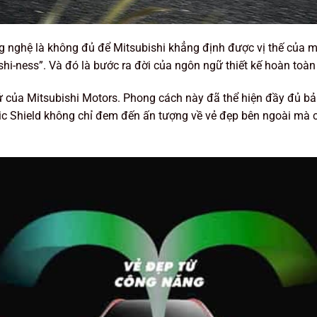
g nghệ là không đủ để Mitsubishi khẳng định được vị thế của mì
shi-ness”. Và đó là bước ra đời của ngôn ngữ thiết kế hoàn toà
của Mitsubishi Motors. Phong cách này đã thể hiện đầy đủ bản s
mic Shield không chỉ đem đến ấn tượng về vẻ đẹp bên ngoài mà