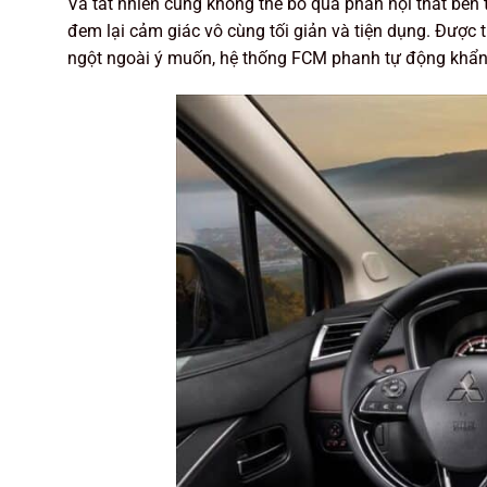
Và tất nhiên cũng không thể bỏ qua phần nội thất bên
đem lại cảm giác vô cùng tối giản và tiện dụng. Được t
ngột ngoài ý muốn, hệ thống FCM phanh tự động khẩn 