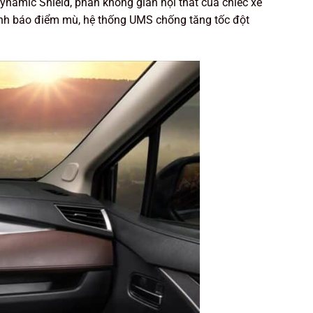
ynamic Shield, phần không gian nội thất của chiếc xe
g cảnh báo điểm mù, hệ thống UMS chống tăng tốc đột