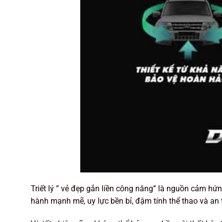
Triết lý ” vẻ đẹp gắn liền công năng” là nguồn cảm h
hành mạnh mẽ, uy lực bền bỉ, đậm tính thể thao và an