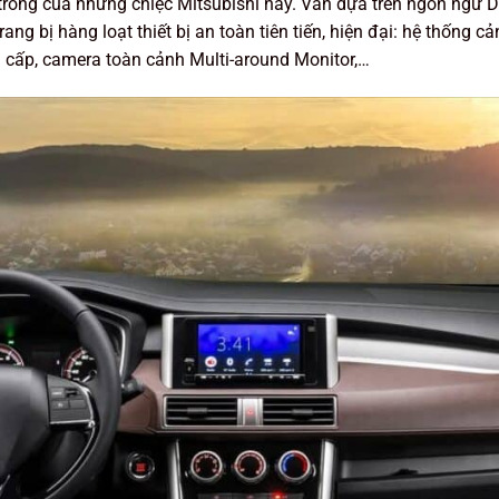
 trong của những chiệc Mitsubishi này. Vẫn dựa trên ngôn ngữ D
rang bị hàng loạt thiết bị an toàn tiên tiến, hiện đại: hệ thốn
cấp, camera toàn cảnh Multi-around Monitor,…