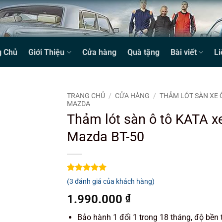
g Chủ
Giới Thiệu
Cửa hàng
Quà tặng
Bài viết
Li
TRANG CHỦ
/
CỬA HÀNG
/
THẢM LÓT SÀN XE 
MAZDA
Thảm lót sàn ô tô KATA x
Mazda BT-50
5
3
trên 5
(
3
đánh giá của khách hàng)
dựa trên
đánh giá
1.990.000
₫
Bảo hành 1 đổi 1 trong 18 tháng, độ bền 