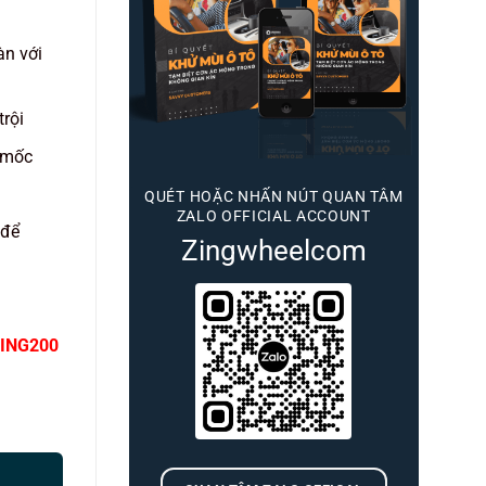
àn với
trội
 mốc
QUÉT HOẶC NHẤN NÚT QUAN TÂM
ZALO OFFICIAL ACCOUNT
 để
Zingwheelcom
ING200