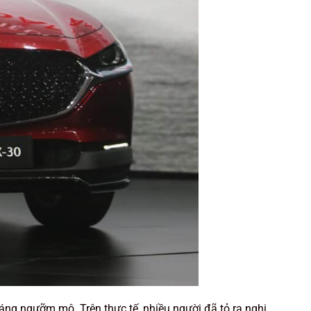
áng ngưỡm mộ. Trên thực tế, nhiều người đã tỏ ra nghi