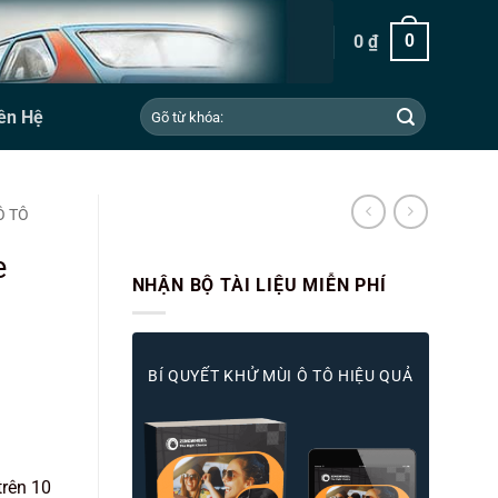
0
₫
0
Tìm
ên Hệ
kiếm:
Ô TÔ
e
NHẬN BỘ TÀI LIỆU MIỄN PHÍ
BÍ QUYẾT KHỬ MÙI Ô TÔ HIỆU QUẢ
trên 10