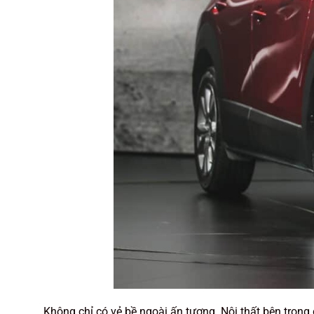
Không chỉ có vẻ bề ngoài ấn tượng. Nội thất bên tron