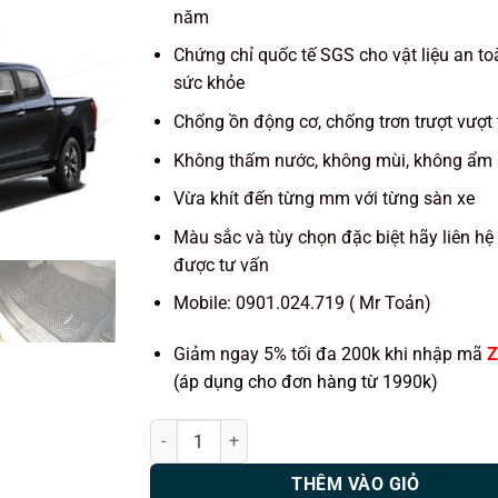
năm
Chứng chỉ quốc tế SGS cho vật liệu an to
sức khỏe
Chống ồn động cơ, chống trơn trượt vượt 
Không thấm nước, không mùi, không ẩm
Vừa khít đến từng mm với từng sàn xe
Màu sắc và tùy chọn đặc biệt hãy liên hệ
được tư vấn
Mobile: 0901.024.719 ( Mr Toản)
Giảm ngay 5% tối đa 200k khi nhập mã
Z
(áp dụng cho đơn hàng từ 1990k)
Thảm lót sàn ô tô KATA xe Mazda BT-50 số lượng
THÊM VÀO GIỎ