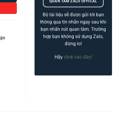
QUAN TÂM ZALO OFFICAL
Bộ tài liệu sẽ được gửi tới bạn
thông qua tin nhắn ngay sau khi
bạn nhấn nút quan tâm. Trường
hợp bạn không sử dụng Zalo,
vận
đừng lo!
Hãy
click vào đây!