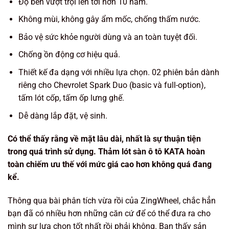
Độ bền vượt trội lên tới hơn 10 năm.
Không mùi, không gây ẩm mốc, chống thấm nước.
Bảo vệ sức khỏe người dùng và an toàn tuyệt đối.
Chống ồn động cơ hiệu quả.
Thiết kế đa dạng với nhiều lựa chọn. 02 phiên bản dành
riêng cho Chevrolet Spark Duo (basic và full-option),
tấm lót cốp, tấm ốp lưng ghế.
Dễ dàng lắp đặt, vệ sinh.
Có thể thấy rằng về mặt lâu dài, nhất là sự thuận tiện
trong quá trình sử dụng. Thảm lót sàn ô tô KATA hoàn
toàn chiếm ưu thế với mức giá cao hơn không quá đang
kể.
Thông qua bài phân tích vừa rồi của ZingWheel, chắc hẳn
bạn đã có nhiều hơn những căn cứ để có thể đưa ra cho
mình sự lựa chọn tốt nhất rồi phải không. Bạn thấy sản