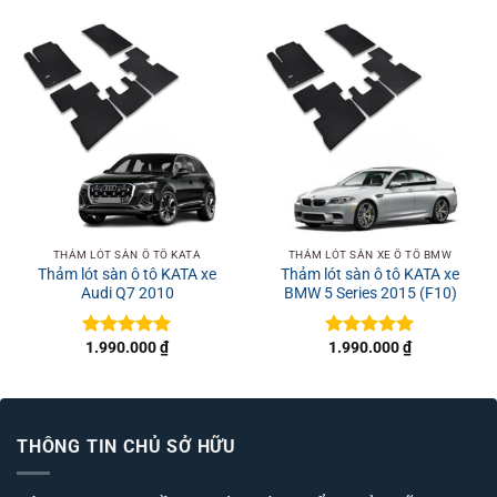
THẢM LÓT SÀN Ô TÔ KATA
THẢM LÓT SÀN XE Ô TÔ BMW
Thảm lót sàn ô tô KATA xe
Thảm lót sàn ô tô KATA xe
Audi Q7 2010
BMW 5 Series 2015 (F10)
1.990.000
₫
1.990.000
₫
Được xếp
Được xếp
hạng
5
5
hạng
5
5
sao
sao
THÔNG TIN CHỦ SỞ HỮU