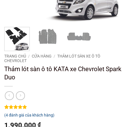
TRANG CHỦ
/
CỬA HÀNG
/
THẢM LÓT SÀN XE Ô TÔ
CHEVROLET
Thảm lót sàn ô tô KATA xe Chevrolet Spark
Duo
5
4
trên 5
(
4
đánh giá của khách hàng)
dựa trên
đánh giá
1.990.000
₫