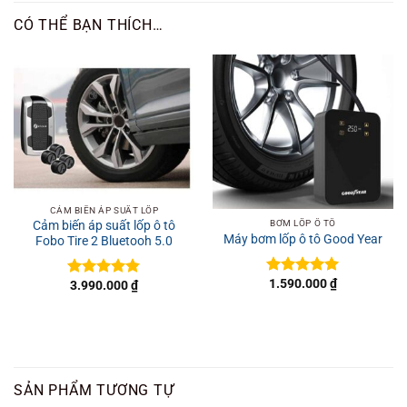
CÓ THỂ BẠN THÍCH…
CẢM BIẾN ÁP SUẤT LỐP
BƠM LỐP Ô TÔ
Cảm biến áp suất lốp ô tô
Máy bơm lốp ô tô Good Year
Fobo Tire 2 Bluetooh 5.0
1.590.000
₫
3.990.000
₫
Được xếp
Được xếp
hạng
5
5
hạng
4.8
5
sao
sao
SẢN PHẨM TƯƠNG TỰ