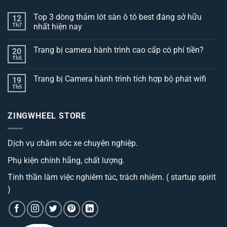
Top 3 dòng thảm lót sàn ô tô best đáng sở hữu
12
Th7
nhất hiện nay
Không
có
Trang bị camera hành trình cao cấp có phí tiền?
20
bình
luận
Th5
Không
ở
có
Top
bình
3
Trang bị Camera hành trình tích hợp bộ phát wifi
19
luận
dòng
ở
Th5
thảm
Không
Trang
lót
có
bị
sàn
bình
camera
ô
luận
hành
ZINGWHEEL STORE
ở
tô
trình
Trang
best
cao
bị
đáng
cấp
Camera
sở
có
Dịch vụ chăm sóc xe chuyên nghiệp.
hành
hữu
phí
trình
nhất
tiền?
tích
hiện
Phụ kiện chính hãng, chất lượng.
hợp
nay
bộ
phát
Tinh thần làm việc nghiêm túc, trách nhiệm. ( startup spirit
wifi
)