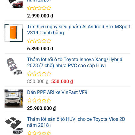
Được
2.990.000
₫
xếp
hạng
Tìm hiểu ngay siêu phẩm AI Android Box MSport
0
V319 Chính hãng
5
sao
Được
6.890.000
₫
xếp
hạng
Thảm lót rối ô tô Toyota Innova Xăng/Hybrid
0
2023 (7 chỗ) nhựa PVC cao cấp Huvi
5
sao
Được
Giá
Giá
850.000
₫
550.000
₫
xếp
gốc
hiện
hạng
Dán PPF ARI xe VinFast VF9
là:
tại
0
850.000 ₫.
là:
5
sao
550.000 ₫.
Được
25.900.000
₫
xếp
hạng
Thảm lót sàn ô tô HUVI cho xe Toyota Vios 2D
0
năm 2018+
5
sao