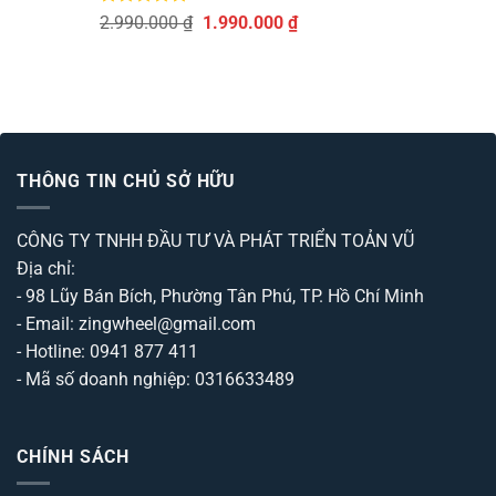
Được
Giá
Giá
2.990.000
₫
1.990.000
₫
xếp
gốc
hiện
hạng
là:
tại
0
2.990.000 ₫.
là:
5
sao
1.990.000 ₫.
THÔNG TIN CHỦ SỞ HỮU
CÔNG TY TNHH ĐẦU TƯ VÀ PHÁT TRIỂN TOẢN VŨ
Địa chỉ:
- 98 Lũy Bán Bích, Phường Tân Phú, TP. Hồ Chí Minh
- Email: zingwheel@gmail.com
- Hotline: 0941 877 411
- Mã số doanh nghiệp: 0316633489
CHÍNH SÁCH