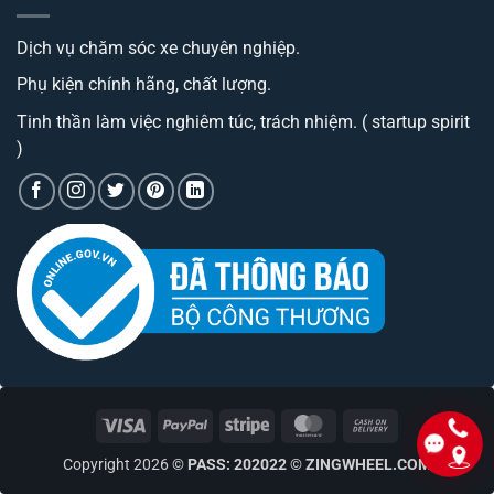
Trang
best
cao
bị
đáng
cấp
Camera
sở
có
Dịch vụ chăm sóc xe chuyên nghiệp.
hành
hữu
phí
trình
nhất
tiền?
tích
hiện
Phụ kiện chính hãng, chất lượng.
hợp
nay
bộ
phát
Tinh thần làm việc nghiêm túc, trách nhiệm. ( startup spirit
wifi
)
Visa
PayPal
Stripe
MasterCard
Cash
On
Copyright 2026 ©
PASS: 202022
©
ZINGWHEEL.COM
Delivery