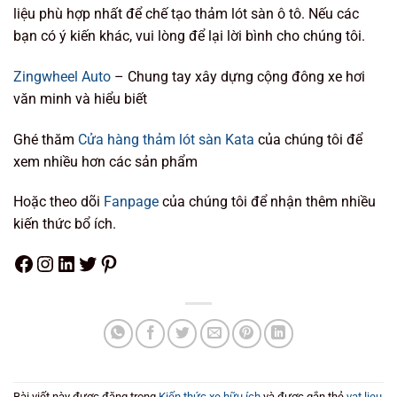
liệu phù hợp nhất để chế tạo thảm lót sàn ô tô. Nếu các
bạn có ý kiến khác, vui lòng để lại lời bình cho chúng tôi.
Zingwheel Auto
– Chung tay xây dựng cộng đông xe hơi
văn minh và hiểu biết
Ghé thăm
Cửa hàng thảm lót sàn Kata
của chúng tôi để
xem nhiều hơn các sản phẩm
Hoặc theo dõi
Fanpage
của chúng tôi để nhận thêm nhiều
kiến thức bổ ích.
Facebook
Instagram
LinkedIn
Twitter
Pinterest
Bài viết này được đăng trong
Kiến thức xe hữu ích
và được gắn thẻ
vat lieu