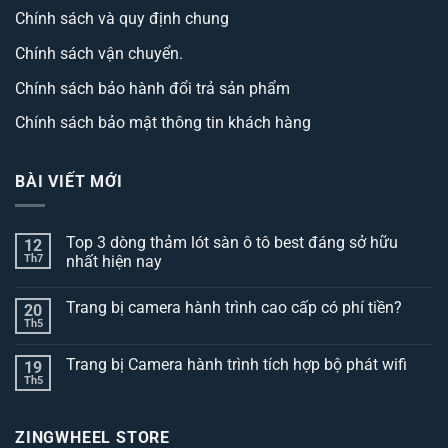
Chính sách và quy định chung
Chính sách vận chuyển.
Chính sách bảo hành đổi trả sản phẩm
Chính sách bảo mật thông tin khách hàng
BÀI VIẾT MỚI
Top 3 dòng thảm lót sàn ô tô best đáng sở hữu
12
Th7
nhất hiện nay
Không
có
Trang bị camera hành trình cao cấp có phí tiền?
20
bình
luận
Th5
Không
ở
có
Top
bình
3
Trang bị Camera hành trình tích hợp bộ phát wifi
19
luận
dòng
ở
Th5
thảm
Không
Trang
lót
có
bị
sàn
bình
camera
ô
luận
hành
ZINGWHEEL STORE
ở
tô
trình