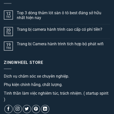
Top 3 dòng thảm lót sàn ô tô best đáng sở hữu
12
Th7
nhất hiện nay
Không
có
Trang bị camera hành trình cao cấp có phí tiền?
20
bình
luận
Th5
Không
ở
có
Top
bình
3
Trang bị Camera hành trình tích hợp bộ phát wifi
19
luận
dòng
ở
Th5
thảm
Không
Trang
lót
có
bị
sàn
bình
camera
ô
luận
hành
ZINGWHEEL STORE
ở
tô
trình
Trang
best
cao
bị
đáng
cấp
Camera
sở
có
Dịch vụ chăm sóc xe chuyên nghiệp.
hành
hữu
phí
trình
nhất
tiền?
tích
hiện
Phụ kiện chính hãng, chất lượng.
hợp
nay
bộ
phát
Tinh thần làm việc nghiêm túc, trách nhiệm. ( startup spirit
wifi
)