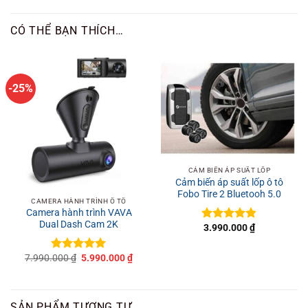
CÓ THỂ BẠN THÍCH…
-25%
CẢM BIẾN ÁP SUẤT LỐP
Cảm biến áp suất lốp ô tô
Fobo Tire 2 Bluetooh 5.0
CAMERA HÀNH TRÌNH Ô TÔ
Camera hành trình VAVA
Dual Dash Cam 2K
3.990.000
₫
Được xếp
hạng
4.8
5
sao
Giá
Giá
7.990.000
₫
5.990.000
₫
Được xếp
gốc
hiện
hạng
5
5
là:
tại
sao
7.990.000 ₫.
là:
5.990.000 ₫.
SẢN PHẨM TƯƠNG TỰ