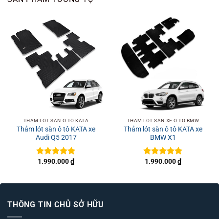
THẢM LÓT SÀN Ô TÔ KATA
THẢM LÓT SÀN XE Ô TÔ BMW
Thảm lót sàn ô tô KATA xe
Thảm lót sàn ô tô KATA xe
Audi Q5 2017
BMW X1
1.990.000
₫
1.990.000
₫
Được xếp
Được xếp
hạng
5
5
hạng
5
5
sao
sao
THÔNG TIN CHỦ SỞ HỮU