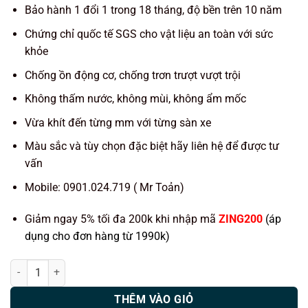
Bảo hành 1 đổi 1 trong 18 tháng, độ bền trên 10 năm
Chứng chỉ quốc tế SGS cho vật liệu an toàn với sức
khỏe
Chống ồn động cơ, chống trơn trượt vượt trội
Không thấm nước, không mùi, không ẩm mốc
Vừa khít đến từng mm với từng sàn xe
Màu sắc và tùy chọn đặc biệt hãy liên hệ để được tư
vấn
Mobile: 0901.024.719 ( Mr Toản)
Giảm ngay 5% tối đa 200k khi nhập mã
ZING200
(áp
dụng cho đơn hàng từ 1990k)
Thảm lót sàn ô tô KATA xe Honda Accord 2019 số lượng
THÊM VÀO GIỎ