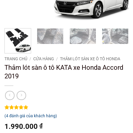
TRANG CHỦ
/
CỬA HÀNG
/
THẢM LÓT SÀN XE Ô TÔ HONDA
Thảm lót sàn ô tô KATA xe Honda Accord
2019
5
4
trên 5
(
4
đánh giá của khách hàng)
dựa trên
đánh giá
1.990.000
₫