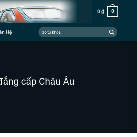
0
₫
0
Tìm
ên Hệ
kiếm:
 đẳng cấp Châu Âu