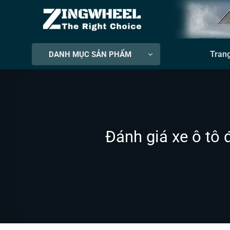
Bỏ
qua
nội
dung
Tran
DANH MỤC SẢN PHẨM
Đánh giá xe ô tô