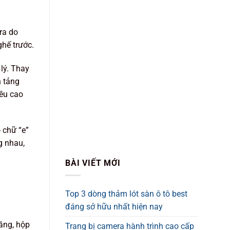
ra do
ghế trước.
lý. Thay
n tảng
iều cao
 chữ “e”
g nhau,
BÀI VIẾT MỚI
Top 3 dòng thảm lót sàn ô tô best
đáng sở hữu nhất hiện nay
ăng, hộp
Trang bị camera hành trình cao cấp