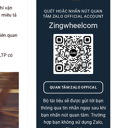
phí vận
QUÉT HOẶC NHẤN NÚT QUAN
 miêu tả
TÂM ZALO OFFICIAL ACCOUNT
Zingwheelcom
liên quan
WLTP có
QUAN TÂM ZALO OFFICAL
Bộ tài liệu sẽ được gửi tới bạn
thông qua tin nhắn ngay sau khi
bạn nhấn nút quan tâm. Trường
hợp bạn không sử dụng Zalo,