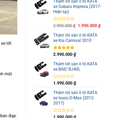
Thảm lót sàn ô tô KATA
là:
tại
xe Subaru Impreza (2017-
4.290.000 ₫.
là:
Hiện tại)
4.090.000
Được
Giá
Giá
2.990.000
₫
1.990.000
₫
xếp
gốc
hiện
hạng
Thảm lót sàn ô tô KATA
là:
tại
0
xe Kia Carnival 2010
2.990.000 ₫.
là:
5
xe tốt
sao
1.990.000
Được xếp
2.990.000
₫
hạng
5.00
5 sao
Thảm lót sàn ô tô KATA
xe BAIC BJ40L
ành một
Được
1.990.000
₫
xếp
hạng
Thảm lót sàn ô tô KATA
0
xe Isuzu D-Max (2012-
5
2017)
sao
 bàn đạp.
Được
1.990.000
₫