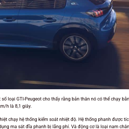
t số loại GTI-Peugeot cho thấy rằng bản thân nó có thể chạy bằn
m/h là 8,1 giây.
nhiệt chạy hệ thống kiểm soát nhiệt độ. Hệ thống phanh được tí
sử dụng ma sát đĩa phanh bị lãng phí. Và động cơ là loại nam châ