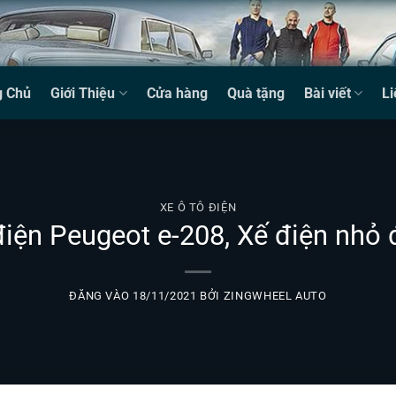
g Chủ
Giới Thiệu
Cửa hàng
Quà tặng
Bài viết
Li
XE Ô TÔ ĐIỆN
 điện Peugeot e-208, Xế điện nhỏ
ĐĂNG VÀO
18/11/2021
BỞI
ZINGWHEEL AUTO