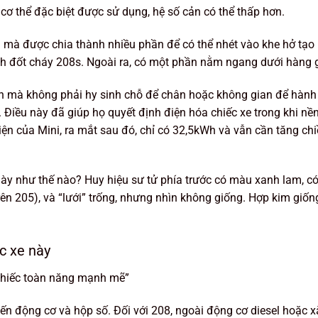
 cơ thể đặc biệt được sử dụng, hệ số cản có thể thấp hơn.
g mà được chia thành nhiều phần để có thể nhét vào khe hở tạo 
rình đốt cháy 208s. Ngoài ra, có một phần nằm ngang dưới hàng 
Wh mà không phải hy sinh chỗ để chân hoặc không gian để hành 
 Điều này đã giúp họ quyết định điện hóa chiếc xe trong khi nề
iện của Mini, ra mắt sau đó, chỉ có 32,5kWh và vẫn cần tăng ch
y như thế nào? Huy hiệu sư tử phía trước có màu xanh lam, có
trên 205), và “lưới” trống, nhưng nhìn không giống. Hợp kim giốn
ếc xe này
 chiếc toàn năng mạnh mẽ”
ến động cơ và hộp số. Đối với 208, ngoài động cơ diesel hoặc x