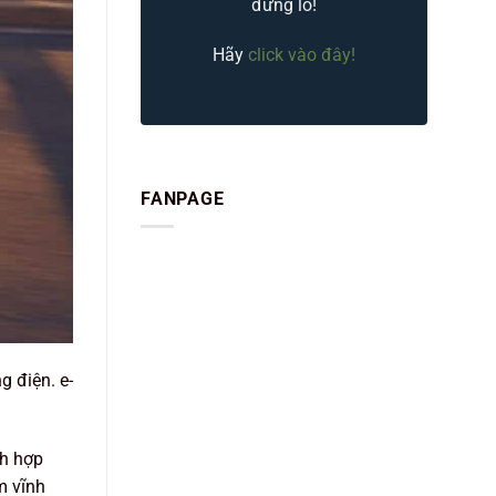
đừng lo!
Hãy
click vào đây!
FANPAGE
g điện. e-
ch hợp
m vĩnh