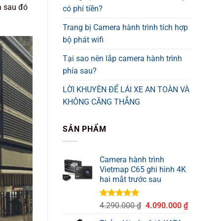
à sau đó
có phí tiền?
Trang bị Camera hành trình tích hợp
bộ phát wifi
Tại sao nên lắp camera hành trình
phía sau?
LỜI KHUYÊN ĐỂ LÁI XE AN TOÀN VÀ
KHÔNG CĂNG THẲNG
SẢN PHẨM
Camera hành trình
Vietmap C65 ghi hình 4K
hai mắt trước sau
Được xếp
Giá
Giá
4.290.000
₫
4.090.000
₫
hạng
5.00
gốc
hiện
5 sao