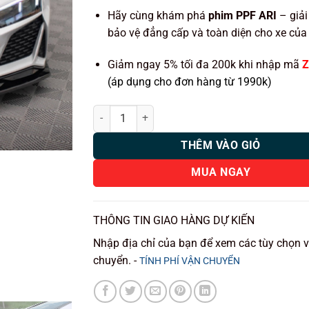
Hãy cùng khám phá
phim PPF ARI
– giải
bảo vệ đẳng cấp và toàn diện cho xe của
Giảm ngay 5% tối đa 200k khi nhập mã
Z
(áp dụng cho đơn hàng từ 1990k)
DÁN PPF ARI AUDI R8 số lượng
THÊM VÀO GIỎ
MUA NGAY
THÔNG TIN GIAO HÀNG DỰ KIẾN
Nhập địa chỉ của bạn để xem các tùy chọn 
chuyển. -
TÍNH PHÍ VẬN CHUYỂN