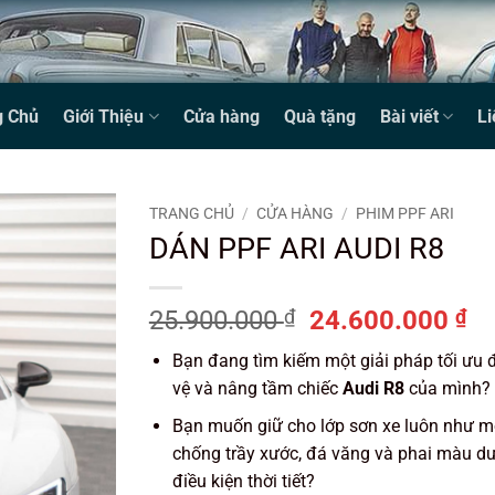
g Chủ
Giới Thiệu
Cửa hàng
Quà tặng
Bài viết
Li
TRANG CHỦ
/
CỬA HÀNG
/
PHIM PPF ARI
DÁN PPF ARI AUDI R8
Giá
Gi
25.900.000
₫
24.600.000
₫
gốc
hi
Bạn đang tìm kiếm một giải pháp tối ưu 
là:
tạ
vệ và nâng tầm chiếc
Audi R8
của mình?
25.900.000 ₫.
là:
24
Bạn muốn giữ cho lớp sơn xe luôn như mớ
chống trầy xước, đá văng và phai màu d
điều kiện thời tiết?