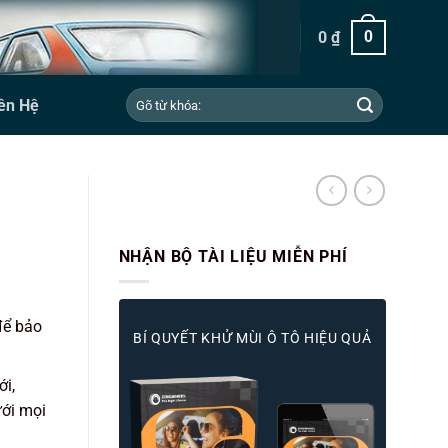
0
₫
0
Tìm
ên Hệ
kiếm:
NHẬN BỘ TÀI LIỆU MIỄN PHÍ
á
ện
để bảo
i
BÍ QUYẾT KHỬ MÙI Ô TÔ HIỆU QUẢ
.600.000 ₫.
i,
ưới mọi