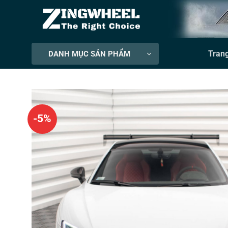
Bỏ
qua
nội
dung
Tran
DANH MỤC SẢN PHẨM
-5%