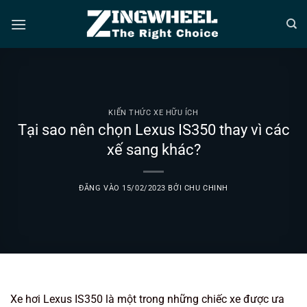
Bỏ
qua
nội
dung
KIẾN THỨC XE HỮU ÍCH
Tại sao nên chọn Lexus IS350 thay vì các
xế sang khác?
ĐĂNG VÀO
15/02/2023
BỞI
CHU CHINH
Xe hơi Lexus IS350 là một trong những chiếc xe được ưa