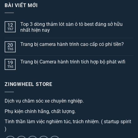
BÀI VIẾT MỚI
Top 3 dòng thảm lót sàn ô tô best đáng sở hữu
12
Th7
nhất hiện nay
Không
có
Trang bị camera hành trình cao cấp có phí tiền?
20
bình
luận
Th5
Không
ở
có
Top
bình
3
Trang bị Camera hành trình tích hợp bộ phát wifi
19
luận
dòng
ở
Th5
thảm
Không
Trang
lót
có
bị
sàn
bình
camera
ô
luận
hành
ZINGWHEEL STORE
ở
tô
trình
Trang
best
cao
bị
đáng
cấp
Camera
sở
có
Dịch vụ chăm sóc xe chuyên nghiệp.
hành
hữu
phí
trình
nhất
tiền?
tích
hiện
Phụ kiện chính hãng, chất lượng.
hợp
nay
bộ
phát
Tinh thần làm việc nghiêm túc, trách nhiệm. ( startup spirit
wifi
)