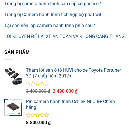
Trang bị camera hành trình cao cấp có phí tiền?
Trang bị Camera hành trình tích hợp bộ phát wifi
Tại sao nên lắp camera hành trình phía sau?
LỜI KHUYÊN ĐỂ LÁI XE AN TOÀN VÀ KHÔNG CĂNG THẲNG
SẢN PHẨM
Thảm lót sàn ô tô HUVI cho xe Toyota Fortuner
3D (7 chỗ) năm 2017+
Được
Giá
Giá
3.490.000
₫
2.490.000
₫
xếp
gốc
hiện
hạng
Pin camera hành trình Cellink NEO 8+ Chính
là:
tại
0
hãng
3.490.000 ₫.
là:
5
sao
2.490.000 ₫.
Được
8.800.000
₫
xếp