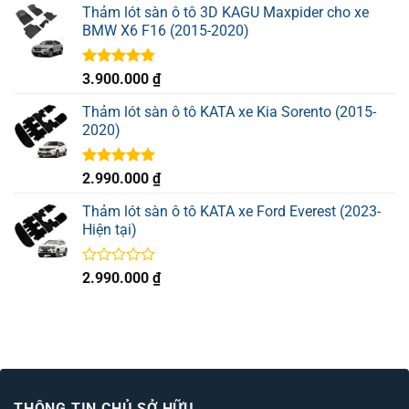
hạng
Thảm lót sàn ô tô 3D KAGU Maxpider cho xe
0
BMW X6 F16 (2015-2020)
5
sao
Được xếp
3.900.000
₫
hạng
5.00
5 sao
Thảm lót sàn ô tô KATA xe Kia Sorento (2015-
2020)
Được xếp
2.990.000
₫
hạng
5.00
5 sao
Thảm lót sàn ô tô KATA xe Ford Everest (2023-
Hiện tại)
Được
2.990.000
₫
xếp
hạng
0
5
sao
THÔNG TIN CHỦ SỞ HỮU