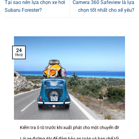
Tại sao nên lựa chọn xe hơi
Camera 360 Safeview là lựa
Subaru Forester?
chọn tốt nhất cho xế yêu?
24
Th12
T
Kiểm tra ô tô trước khi xuất phát cho một chuyến đi!
Lái xe đường dài để đảm bảo an toàn và hạn chế tối