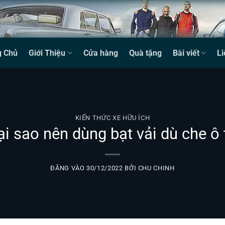
g Chủ
Giới Thiệu
Cửa hàng
Quà tặng
Bài viết
Li
KIẾN THỨC XE HỮU ÍCH
ại sao nên dùng bạt vải dù che ô 
ĐĂNG VÀO
30/12/2022
BỞI
CHU CHINH