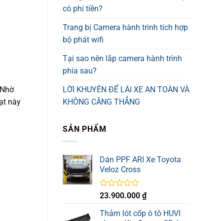
có phí tiền?
Trang bị Camera hành trình tích hợp
bộ phát wifi
Tại sao nên lắp camera hành trình
phía sau?
 Nhờ
LỜI KHUYÊN ĐỂ LÁI XE AN TOÀN VÀ
ạt này
KHÔNG CĂNG THẲNG
SẢN PHẨM
Dán PPF ARI Xe Toyota
Veloz Cross
Được
23.900.000
₫
xếp
hạng
Thảm lót cốp ô tô HUVI
0