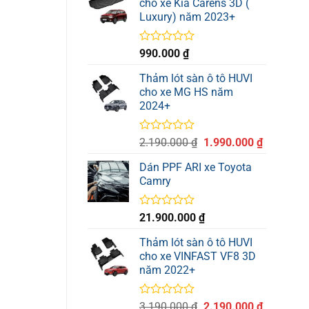
cho xe Kia Carens 3D (
5
Luxury) năm 2023+
sao
Được
990.000
₫
xếp
hạng
Thảm lót sàn ô tô HUVI
0
cho xe MG HS năm
5
2024+
sao
Được
Giá
Giá
2.190.000
₫
1.990.000
₫
xếp
gốc
hiện
hạng
Dán PPF ARI xe Toyota
là:
tại
0
Camry
2.190.000 ₫.
là:
5
sao
1.990.000
Được
21.900.000
₫
xếp
hạng
Thảm lót sàn ô tô HUVI
0
cho xe VINFAST VF8 3D
5
năm 2022+
sao
Được
Giá
Giá
3.190.000
₫
2.190.000
₫