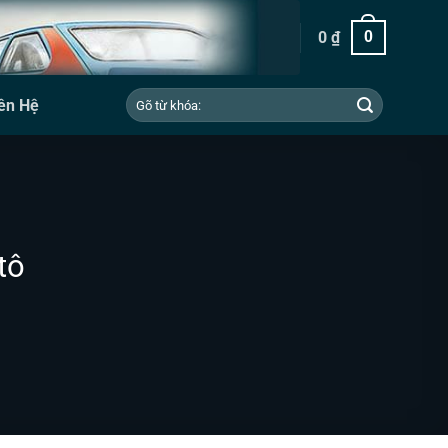
0
₫
0
Tìm
ên Hệ
kiếm:
tô