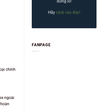
đừng lo!
Hãy
click vào đây!
FANPAGE
oại chính
xe ngoài
ộ hoàn