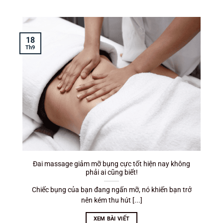
18
T
Th9
Đai massage giảm mỡ bụng cực tốt hiện nay không
phải ai cũng biết!
Chiếc bụng của bạn đang ngấn mỡ, nó khiến bạn trở
nên kém thu hút [...]
XEM BÀI VIẾT