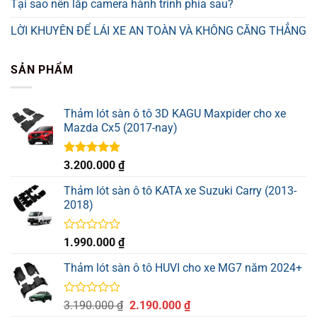
Tại sao nên lắp camera hành trình phía sau?
LỜI KHUYÊN ĐỂ LÁI XE AN TOÀN VÀ KHÔNG CĂNG THẲNG
SẢN PHẨM
Thảm lót sàn ô tô 3D KAGU Maxpider cho xe
Mazda Cx5 (2017-nay)
Được xếp
3.200.000
₫
hạng
5.00
5 sao
Thảm lót sàn ô tô KATA xe Suzuki Carry (2013-
2018)
Được
1.990.000
₫
xếp
hạng
Thảm lót sàn ô tô HUVI cho xe MG7 năm 2024+
0
5
sao
Được
Giá
Giá
3.190.000
₫
2.190.000
₫
xếp