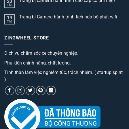
Trang bị camera hành trình cao cấp có phí tiền?
20
bình
luận
Th5
Không
ở
có
Top
bình
3
Trang bị Camera hành trình tích hợp bộ phát wifi
19
luận
dòng
ở
Th5
thảm
Không
Trang
lót
có
bị
sàn
bình
camera
ô
luận
hành
ZINGWHEEL STORE
ở
tô
trình
Trang
best
cao
bị
đáng
cấp
Camera
sở
có
Dịch vụ chăm sóc xe chuyên nghiệp.
hành
hữu
phí
trình
nhất
tiền?
tích
hiện
Phụ kiện chính hãng, chất lượng.
hợp
nay
bộ
phát
Tinh thần làm việc nghiêm túc, trách nhiệm. ( startup spirit
wifi
)