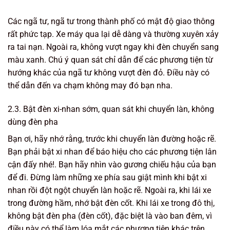
Các ngã tư, ngã tư trong thành phố có mật độ giao thông
rất phức tạp. Xe máy qua lại dễ dàng và thường xuyên xảy
ra tai nạn. Ngoài ra, không vượt ngay khi đèn chuyển sang
màu xanh. Chú ý quan sát chỉ dẫn để các phương tiện từ
hướng khác của ngã tư không vượt đèn đỏ. Điều này có
thể dẫn đến va chạm không may đó bạn nha.
2.3. Bật đèn xi-nhan sớm, quan sát khi chuyển làn, không
dùng đèn pha
Bạn ơi, hãy nhớ rằng, trước khi chuyển làn đường hoặc rẽ.
Bạn phải bật xi nhan để báo hiệu cho các phương tiện lân
cận đấy nhé!. Bạn hãy nhìn vào gương chiếu hậu của bạn
để đi. Đừng làm những xe phía sau giật mình khi bật xi
nhan rồi đột ngột chuyển làn hoặc rẽ. Ngoài ra, khi lái xe
trong đường hầm, nhớ bật đèn cốt. Khi lái xe trong đô thị,
không bật đèn pha (đèn cốt), đặc biệt là vào ban đêm, vì
điều này có thể làm lóa mắt các phương tiện khác trên