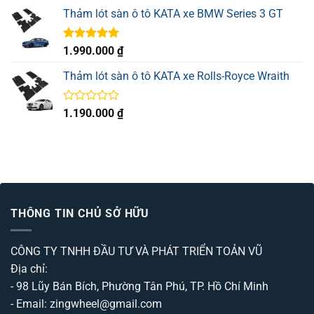
gốc
hiện
hạng
Thảm lót sàn ô tô KATA xe BMW Series 3 GT
là:
tại
0
3.190.000 ₫.
là:
5
sao
2.190.000 ₫.
Được xếp
1.990.000
₫
hạng
5.00
5 sao
Thảm lót sàn ô tô KATA xe Rolls-Royce Wraith
Được
1.190.000
₫
xếp
hạng
0
5
sao
THÔNG TIN CHỦ SỞ HỮU
CÔNG TY TNHH ĐẦU TƯ VÀ PHÁT TRIỂN TOẢN VŨ
Địa chỉ:
- 98 Lũy Bán Bích, Phường Tân Phú, TP. Hồ Chí Minh
- Email: zingwheel@gmail.com