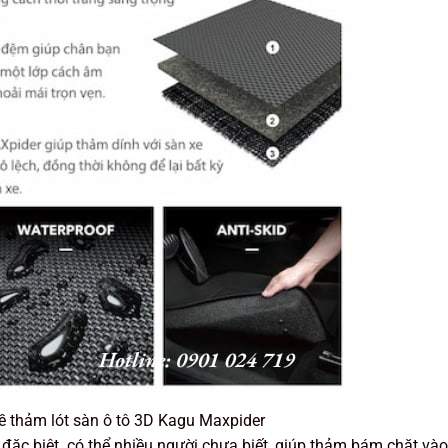
về thảm lót sàn ô tô 3D Kagu Maxpider
 đặc biệt có thể nhiều người chưa biết, giúp thảm bám chặt vào