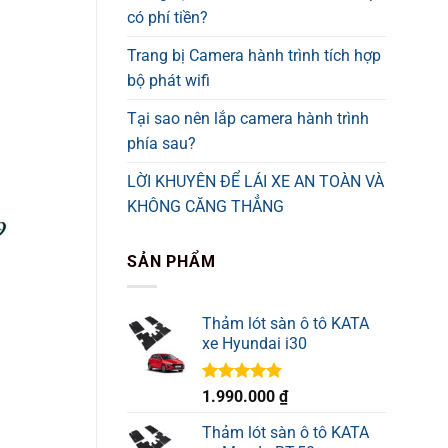
có phí tiền?
Trang bị Camera hành trình tích hợp
bộ phát wifi
Tại sao nên lắp camera hành trình
phía sau?
LỜI KHUYÊN ĐỂ LÁI XE AN TOÀN VÀ
KHÔNG CĂNG THẲNG
SẢN PHẨM
Thảm lót sàn ô tô KATA
xe Hyundai i30
Được xếp
1.990.000
₫
hạng
5.00
5 sao
Thảm lót sàn ô tô KATA