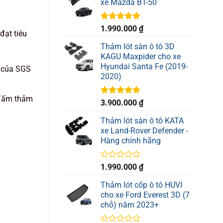
xe Mazda BT-50
Được xếp
1.990.000
₫
đạt tiêu
hạng
5.00
5 sao
Thảm lót sàn ô tô 3D
KAGU Maxpider cho xe
Hyundai Santa Fe (2019-
n của SGS
2020)
 Tấm thảm
Được xếp
3.900.000
₫
hạng
5.00
5 sao
Thảm lót sàn ô tô KATA
xe Land-Rover Defender -
Hàng chính hãng
Được
1.990.000
₫
xếp
hạng
Thảm lót cốp ô tô HUVI
0
cho xe Ford Everest 3D (7
5
chỗ) năm 2023+
sao