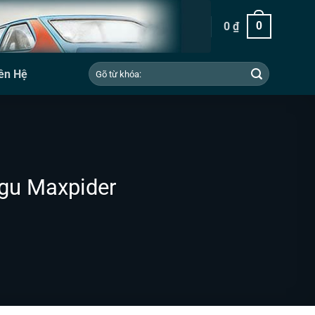
0
₫
0
Tìm
ên Hệ
kiếm:
agu Maxpider