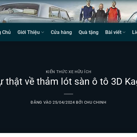
g Chủ
Giới Thiệu
Cửa hàng
Quà tặng
Bài viết
Li
KIẾN THỨC XE HỮU ÍCH
ự thật về thảm lót sàn ô tô 3D K
ĐĂNG VÀO
25/04/2024
BỞI
CHU CHINH