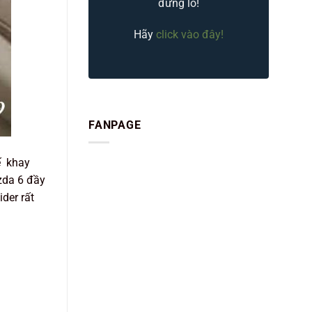
đừng lo!
Hãy
click vào đây!
FANPAGE
ế khay
zda 6 đầy
der rất