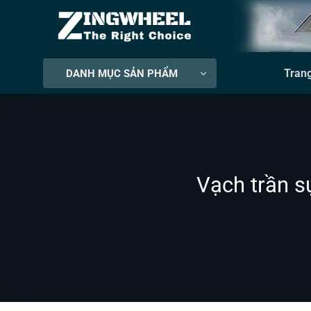
Bỏ
qua
nội
dung
Tran
DANH MỤC SẢN PHẨM
Vạch trần s