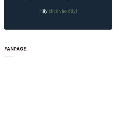
Hãy
click vào đây!
FANPAGE