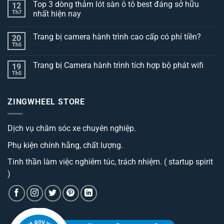
Top 3 dòng thảm lót sàn ô tô best đáng sở hữu
12
Th7
nhất hiện nay
Không
có
Trang bị camera hành trình cao cấp có phí tiền?
20
bình
luận
Th5
Không
ở
có
Top
bình
3
Trang bị Camera hành trình tích hợp bộ phát wifi
19
luận
dòng
ở
Th5
thảm
Không
Trang
lót
có
bị
sàn
bình
camera
ô
luận
hành
ZINGWHEEL STORE
ở
tô
trình
Trang
best
cao
bị
đáng
cấp
Camera
sở
có
Dịch vụ chăm sóc xe chuyên nghiệp.
hành
hữu
phí
trình
nhất
tiền?
tích
hiện
Phụ kiện chính hãng, chất lượng.
hợp
nay
bộ
phát
Tinh thần làm việc nghiêm túc, trách nhiệm. ( startup spirit
wifi
)