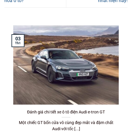
hòa ô tô?
nhất hiện nay!
03
Th1
T
Đánh giá chi tiết xe ô tô điện Audi e-tron GT
Một chiếc GT bốn cửa vô cùng đẹp mắt và đậm chất
Audi với tốc [...]