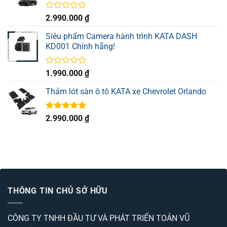
Được
2.990.000
₫
xếp
hạng
Siêu phẩm Camera hành trình KATA DASH
0
KD001 Chính hãng!
5
sao
Được
1.990.000
₫
xếp
hạng
Thảm lót sàn ô tô KATA xe Chevrolet Orlando
0
5
sao
Được xếp
2.990.000
₫
hạng
5.00
5 sao
THÔNG TIN CHỦ SỞ HỮU
CÔNG TY TNHH ĐẦU TƯ VÀ PHÁT TRIỂN TOẢN VŨ