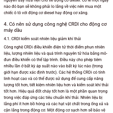
nguyên đầy hứa hẹn cho xe động cơ diesel. Có lẽ một ngày
nào đó bạn sẽ không phải lo lắng về việc nên mua một
chiếc ô tô với động cơ diesel hay động cơ xăng.
4. Có nên sử dụng công nghệ CRDI cho động cơ
máy dầu
4.1. CRDI kiểm soát nhiên liệu giảm khí thải
Công nghệ CRDi điều khiển điện tử thời điểm phun nhiên
liệu, lượng nhiên liệu và quá trình nguyên tử hóa bằng mô-
đun điều khiển có thể lập trình. Điều này cho phép tiêm
nhiều lần ở bất kỳ áp suất nào vào bất kỳ lúc nào (trong
giới hạn được xác định trước). Các hệ thống CRDi có tính
linh hoạt cao và có thể được sử dụng để cung cấp năng
lượng tốt hơn, tiết kiệm nhiên liệu hơn và kiểm soát khí thải
tốt hơn. Hiệu quả đốt cháy tốt hơn là một phần quan trọng
trong việc đáp ứng các tiêu chuẩn khí thải. Nhiên liệu bị
lãng phí ít hơn bồ hóng và các hạt vật chất trong ống xả và
cặn lắng trong động cơ. Một động cơ sạch hơn sẽ bảo vệ