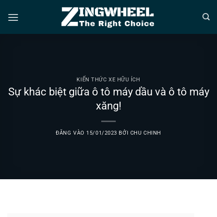
Bỏ
qua
nội
dung
KIẾN THỨC XE HỮU ÍCH
Sự khác biệt giữa ô tô máy dầu và ô tô máy
xăng!
ĐĂNG VÀO
15/01/2023
BỞI
CHU CHINH