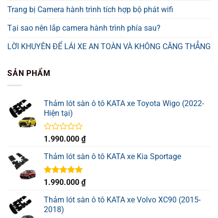
Trang bị Camera hành trình tích hợp bộ phát wifi
Tại sao nên lắp camera hành trình phía sau?
LỜI KHUYÊN ĐỂ LÁI XE AN TOÀN VÀ KHÔNG CĂNG THẲNG
SẢN PHẨM
Thảm lót sàn ô tô KATA xe Toyota Wigo (2022-
Hiện tại)
Được
1.990.000
₫
xếp
hạng
Thảm lót sàn ô tô KATA xe Kia Sportage
0
5
sao
Được xếp
1.990.000
₫
hạng
5.00
5 sao
Thảm lót sàn ô tô KATA xe Volvo XC90 (2015-
2018)