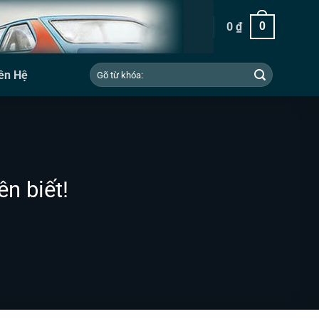
0
₫
0
Tìm
ên Hệ
kiếm:
n biết!