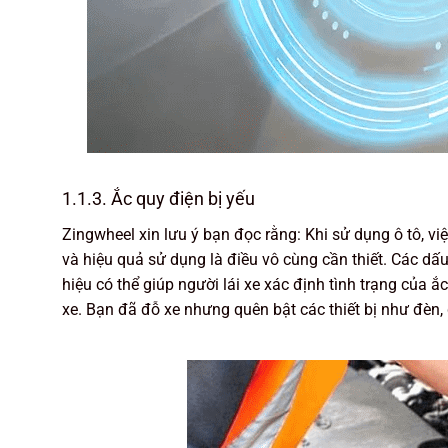
1.1.3. Ắc quy điện bị yếu
Zingwheel xin lưu ý bạn đọc rằng: Khi sử dụng ô tô, v
và hiệu quả sử dụng là điều vô cùng cần thiết. Các dấ
hiệu có thể giúp người lái xe xác định tình trạng củ
xe. Bạn đã đỗ xe nhưng quên bật các thiết bị như đèn,