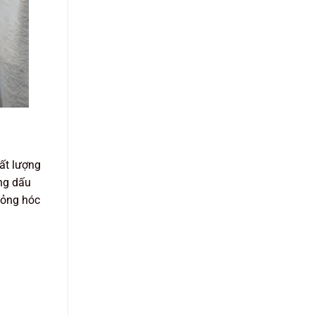
ất lượng
ững dấu
hỏng hóc