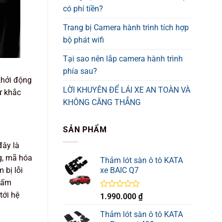
có phí tiền?
Trang bị Camera hành trình tích hợp
bộ phát wifi
Tại sao nên lắp camera hành trình
phía sau?
khởi động
LỜI KHUYÊN ĐỂ LÁI XE AN TOÀN VÀ
tự khắc
KHÔNG CĂNG THẲNG
SẢN PHẨM
đây là
g, mã hóa
Thảm lót sàn ô tô KATA
xe BAIC Q7
 bị lỗi
 bấm
tới hệ
Được
1.990.000
₫
xếp
hạng
Thảm lót sàn ô tô KATA
0