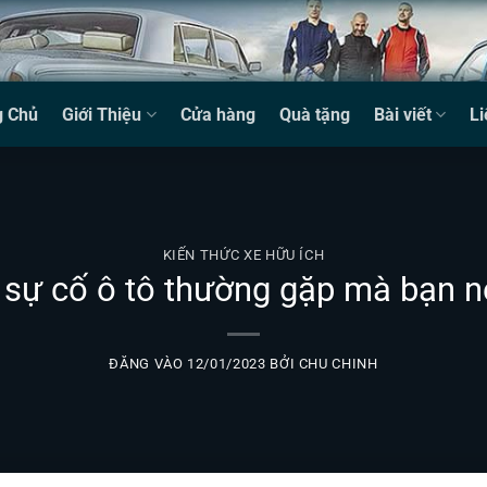
g Chủ
Giới Thiệu
Cửa hàng
Quà tặng
Bài viết
Li
KIẾN THỨC XE HỮU ÍCH
sự cố ô tô thường gặp mà bạn nê
ĐĂNG VÀO
12/01/2023
BỞI
CHU CHINH