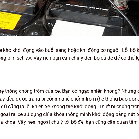
xe khó khởi động vào buổi sáng hoặc khi động cơ nguội. Lỗi bộ 
ộng bị rỉ sét, v.v. Vậy nên bạn cần chú ý đến bộ củ đề để có thể 
 hệ thống chống trộm của xe. Bạn có ngạc nhiên không? Nhưng 
nay đều được trang bị công nghệ chống trộm (hệ thống báo độn
đủ cũng là lỗi khiến xe không thể khởi động. Thiết bị chống trộm
Ngoài ra, xe sử dụng chìa khóa thông minh khởi động bằng nút
 khóa. Vậy nên, ngoài chú ý tới bộ đề, bạn cũng cần quan tâm 