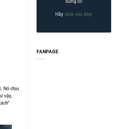
đừng lo!
Hãy
click vào đây!
FANPAGE
. Nó chịu
ư vậy,
tách”