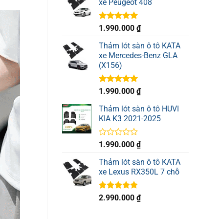
xe Peugeot 408
5
sao
Được xếp
1.990.000
₫
hạng
5.00
5 sao
Thảm lót sàn ô tô KATA
xe Mercedes-Benz GLA
(X156)
Được xếp
1.990.000
₫
hạng
5.00
5 sao
Thảm lót sàn ô tô HUVI
KIA K3 2021-2025
Được
1.990.000
₫
xếp
hạng
Thảm lót sàn ô tô KATA
0
xe Lexus RX350L 7 chỗ
5
sao
Được xếp
2.990.000
₫
hạng
5.00
5 sao