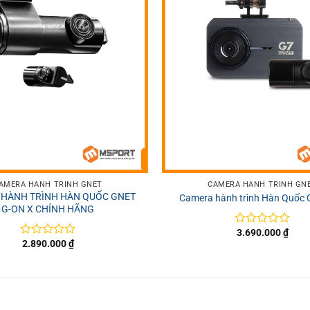
+
AMERA HÀNH TRÌNH GNET
CAMERA HÀNH TRÌNH GN
HÀNH TRÌNH HÀN QUỐC GNET
Camera hành trình Hàn Quốc
G-ON X CHÍNH HÃNG
3.690.000
₫
Được
2.890.000
₫
xếp
Được
hạng
xếp
0
hạng
5
0
sao
5
sao