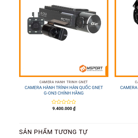
+
+
CAMERA HÀNH TRÌNH GNET
C
CAMERA HÀNH TRÌNH HÀN QUỐC GNET
CAMERA 
G-ON3 CHÍNH HÃNG
9.400.000
₫
Được
xếp
hạng
0
5
SẢN PHẨM TƯƠNG TỰ
sao