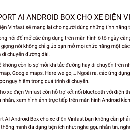
ORT AI ANDROID BOX CHO XE ĐIỆN V
iện Vinfast sẽ mang lại cho người dùng những tính năng t
iọng nói để mở các ứng dụng trên màn hình ô tô ngày cà
nh giọng nói không chỉ giúp bạn mở mọi chức năng một cá
n di chuyển đường dài.
ẽ không còn lo sợ mỗi khi tắc đường hay di chuyển trên
ap, Google maps, Here we go,… Ngoài ra, các ứng dụng nà
c nguy hiểm trong quá trình di chuyển.
ho xe điện Vinfast còn hỗ trợ kết nối bluetooth với điện 
in nhắn, xem hình ảnh trực tiếp trên màn hình Android kíc
t AI Android Box cho xe điện Vinfast bạn không cần phải lo
hông minh đa dạng tiện ích như: nghe gọi, nhắn tin, nghe