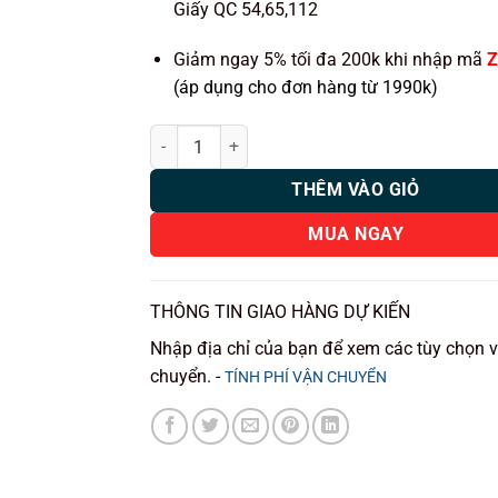
Giấy QC 54,65,112
Giảm ngay 5% tối đa 200k khi nhập mã
Z
(áp dụng cho đơn hàng từ 1990k)
MSPORT AI ANDROID BOX CHO XE ĐIỆN VINFAST 
THÊM VÀO GIỎ
MUA NGAY
THÔNG TIN GIAO HÀNG DỰ KIẾN
Nhập địa chỉ của bạn để xem các tùy chọn 
chuyển. -
TÍNH PHÍ VẬN CHUYỂN