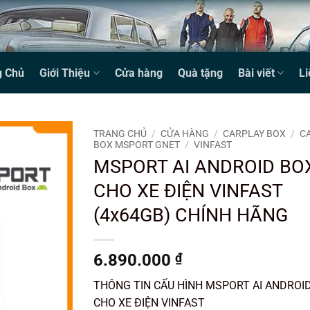
g Chủ
Giới Thiệu
Cửa hàng
Quà tặng
Bài viết
Li
TRANG CHỦ
/
CỬA HÀNG
/
CARPLAY BOX
/
C
BOX MSPORT GNET
/
VINFAST
MSPORT AI ANDROID BO
CHO XE ĐIỆN VINFAST
(4x64GB) CHÍNH HÃNG
6.890.000
₫
THÔNG TIN CẤU HÌNH MSPORT AI ANDROI
CHO XE ĐIỆN VINFAST