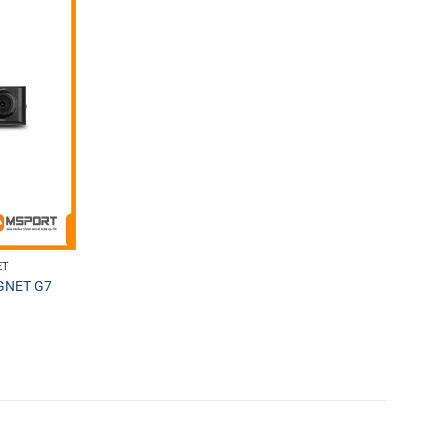
ET
 GNET G7