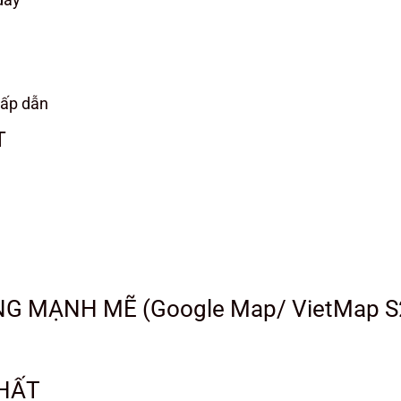
hấp dẫn
T
 MẠNH MẼ (Google Map/ VietMap S2/
NHẤT