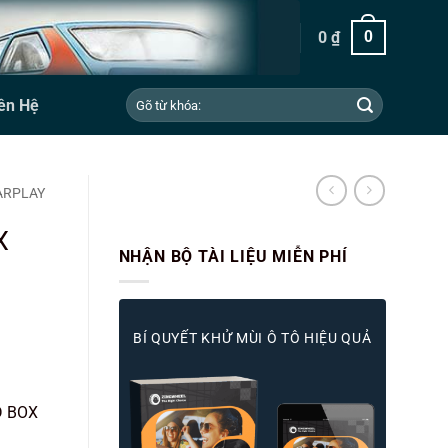
0
₫
0
Tìm
ên Hệ
kiếm:
ARPLAY
X
NHẬN BỘ TÀI LIỆU MIỄN PHÍ
BÍ QUYẾT KHỬ MÙI Ô TÔ HIỆU QUẢ
D BOX