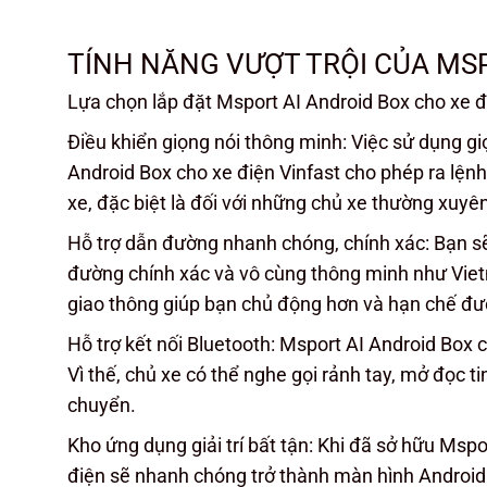
TÍNH NĂNG VƯỢT TRỘI CỦA MSP
Lựa chọn lắp đặt Msport AI Android Box cho xe đ
Điều khiển giọng nói thông minh: Việc sử dụng g
Android Box cho xe điện Vinfast cho phép ra lệ
xe, đặc biệt là đối với những chủ xe thường xuyê
Hỗ trợ dẫn đường nhanh chóng, chính xác: Bạn s
đường chính xác và vô cùng thông minh như Vietm
giao thông giúp bạn chủ động hơn và hạn chế đượ
Hỗ trợ kết nối Bluetooth: Msport AI Android Box c
Vì thế, chủ xe có thể nghe gọi rảnh tay, mở đọc t
chuyển.
Kho ứng dụng giải trí bất tận: Khi đã sở hữu Mspor
điện sẽ nhanh chóng trở thành màn hình Android t