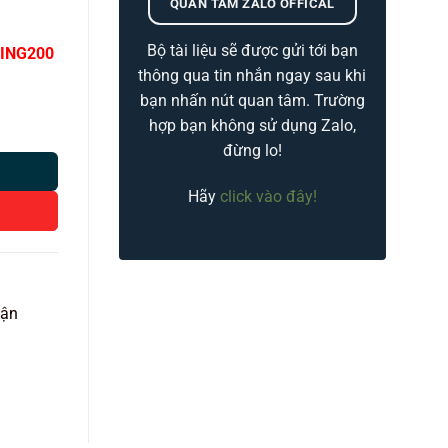
QUAN TÂM ZALO OFFICAL
Bộ tài liệu sẽ được gửi tới bạn
ING200
thông qua tin nhắn ngay sau khi
bạn nhấn nút quan tâm. Trường
(4x64GB) CHÍNH HÃNG số lượng
hợp bạn không sử dụng Zalo,
đừng lo!
Hãy
click vào đây!
vận