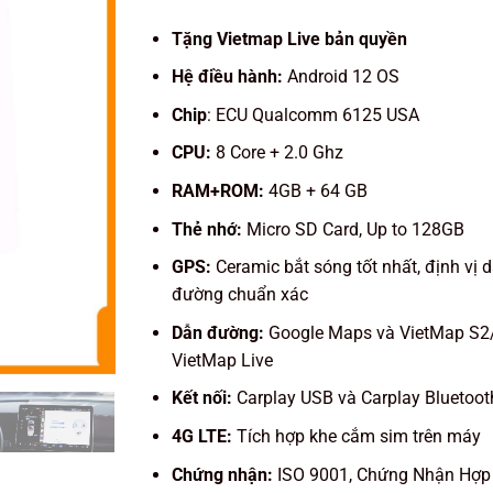
Tặng Vietmap Live bản quyền
Hệ điều hành:
Android 12 OS
Chip
: ECU Qualcomm 6125 USA
CPU:
8 Core + 2.0 Ghz
RAM+ROM:
4GB + 64 GB
Thẻ nhớ:
Micro SD Card, Up to 128GB
GPS:
Ceramic bắt sóng tốt nhất, định vị 
đường chuẩn xác
Dẫn đường:
Google Maps và VietMap S2
VietMap Live
Kết nối:
Carplay USB và Carplay Bluetoot
4G LTE:
Tích hợp khe cắm sim trên máy
Chứng nhận:
ISO 9001, Chứng Nhận Hợp 