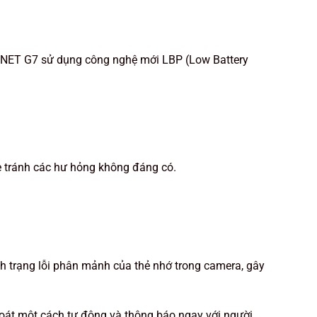
NET G7 sử dụng công nghệ mới LBP (Low Battery
xe tránh các hư hỏng không đáng có.
nh trạng lỗi phân mảnh của thẻ nhớ trong camera, gây
 soát một cách tự động và thông báo ngay với người