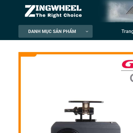
Bỏ
qua
nội
dung
Tran
DANH MỤC SẢN PHẨM