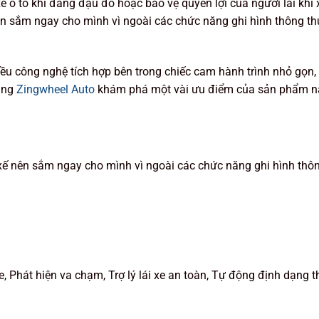
 xe ô tô khi đang đậu đỗ hoặc bảo vệ quyền lợi của người lái kh
 sắm ngay cho mình vì ngoài các chức năng ghi hình thông thư
 công nghệ tích hợp bên trong chiếc cam hành trình nhỏ gọn, 
Cùng
Zingwheel Auto
khám phá một vài ưu điểm của sản phẩm n
 nên sắm ngay cho mình vì ngoài các chức năng ghi hình thông
e, Phát hiện va chạm, Trợ lý lái xe an toàn, Tự động định dạng 