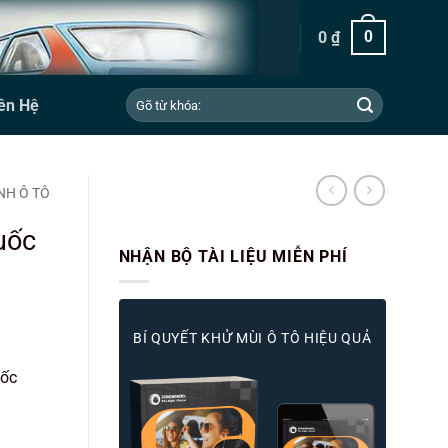
0
₫
0
Tìm
ên Hệ
kiếm:
NH Ô TÔ
uốc
NHẬN BỘ TÀI LIỆU MIỄN PHÍ
BÍ QUYẾT KHỬ MÙI Ô TÔ HIỆU QUẢ
ốc