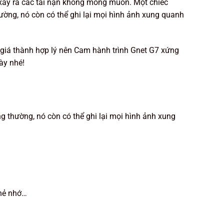
i xảy ra các tai nạn không mong muốn. Một chiếc
ờng, nó còn có thể ghi lại mọi hình ảnh xung quanh
giá thành hợp lý nên Cam hành trình Gnet G7 xứng
ày nhé!
 thường, nó còn có thể ghi lại mọi hình ảnh xung
thẻ nhớ…