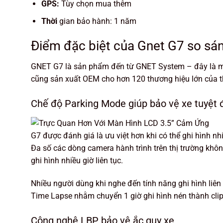
GPS:
Tùy chọn mua thêm
Thời
gian bảo hành: 1 năm
Điểm đặc biệt của Gnet G7 so sá
GNET G7 là sản phẩm đến từ GNET System – đây là mộ
cũng sản xuất OEM cho hơn 120 thương hiệu lớn của th
Chế độ Parking Mode giúp bảo vệ xe tuyệt 
G7 được đánh giá là ưu việt hơn khi có thể ghi hình nhiề
Đa số các dòng camera hành trình trên thị trường không
ghi hình nhiều giờ liên tục.
Nhiều người dùng khi nghe đến tính năng ghi hình liên 
Time Lapse nhằm chuyển 1 giờ ghi hình nén thành clip
Công nghệ LBP bảo vệ ắc quy xe