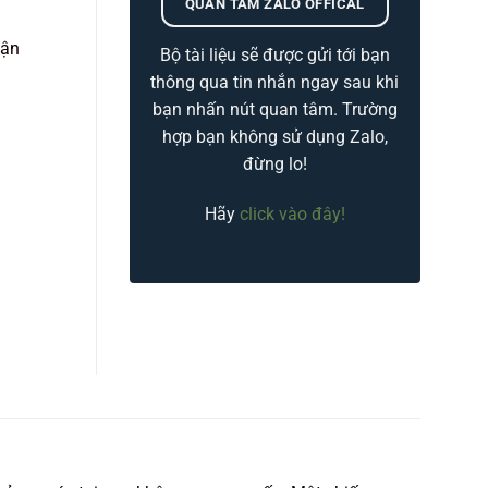
QUAN TÂM ZALO OFFICAL
vận
Bộ tài liệu sẽ được gửi tới bạn
thông qua tin nhắn ngay sau khi
bạn nhấn nút quan tâm. Trường
hợp bạn không sử dụng Zalo,
đừng lo!
Hãy
click vào đây!