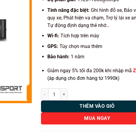
Tính năng đặc biệt:
Ghi hình đỗ xe, Bảo v
quy xe, Phát hiện va chạm, Trợ lý lái xe an
Tự động định dạng thẻ nhớ…
Wi-fi:
Tích hợp trên máy
GPS:
Tùy chọn mua thêm
Bảo hành:
1 năm
Giảm ngay 5% tối đa 200k khi nhập mã
Z
(áp dụng cho đơn hàng từ 1990k)
Camera hành trình Hàn Quốc GNET G7 số lượng
THÊM VÀO GIỎ
MUA NGAY