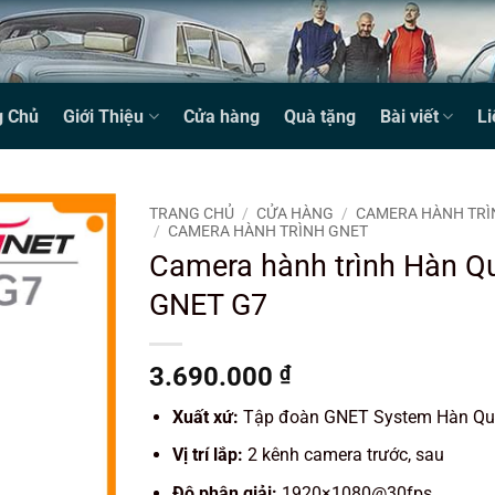
g Chủ
Giới Thiệu
Cửa hàng
Quà tặng
Bài viết
Li
TRANG CHỦ
/
CỬA HÀNG
/
CAMERA HÀNH TRÌ
/
CAMERA HÀNH TRÌNH GNET
Camera hành trình Hàn Q
GNET G7
3.690.000
₫
Xuất xứ:
Tập đoàn GNET System Hàn Qu
Vị trí lắp:
2 kênh camera trước, sau
Độ phân giải:
1920×1080@30fps