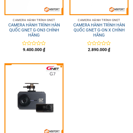
CAMERA HÀNH TRÌNH GNET
CAMERA HÀNH TRÌNH GNET
CAMERA HÀNH TRÌNH HÀN
CAMERA HÀNH TRÌNH HÀN
QUỐC GNET G-ON3 CHÍNH
QUỐC GNET G-ON X CHÍNH
HÃNG
HÃNG
9.400.000
₫
2.890.000
₫
Được
Được
xếp
xếp
hạng
hạng
0
0
5
5
sao
sao