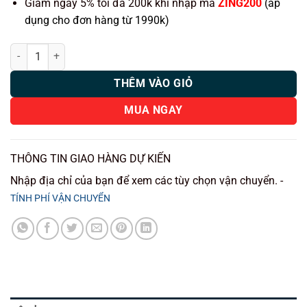
Giảm ngay 5% tối đa 200k khi nhập mã
ZING200
(áp
dụng cho đơn hàng từ 1990k)
MSPORT AI ANDROID BOX CHO BMW CHÍNH HÃNG số lượng
THÊM VÀO GIỎ
MUA NGAY
THÔNG TIN GIAO HÀNG DỰ KIẾN
Nhập địa chỉ của bạn để xem các tùy chọn vận chuyển. -
TÍNH PHÍ VẬN CHUYỂN