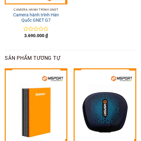
CAMERA HÀNH TRÌNH GNET
Camera hành trình Hàn
Quốc GNET G7
3.690.000
₫
Được
xếp
hạng
0
5
SẢN PHẨM TƯƠNG TỰ
sao