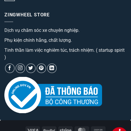
Trang
lót
có
bị
sàn
bình
camera
ô
luận
hành
ZINGWHEEL STORE
ở
tô
trình
Trang
best
cao
bị
đáng
cấp
Camera
sở
có
Dịch vụ chăm sóc xe chuyên nghiệp.
hành
hữu
phí
trình
nhất
tiền?
tích
hiện
Phụ kiện chính hãng, chất lượng.
hợp
nay
bộ
phát
Tinh thần làm việc nghiêm túc, trách nhiệm. ( startup spirit
wifi
)
Visa
PayPal
Stripe
MasterCard
Cash