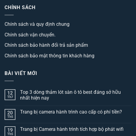
CHÍNH SÁCH
Chính sách và quy định chung
Chính sách vận chuyển.
Chính sách bảo hành đổi trả sản phẩm
Chính sách bảo mật thông tin khách hàng
BÀI VIẾT MỚI
Top 3 dòng thảm lót sàn ô tô best đáng sở hữu
12
Th7
nhất hiện nay
Không
có
Trang bị camera hành trình cao cấp có phí tiền?
20
bình
luận
Th5
Không
ở
có
Top
bình
3
Trang bị Camera hành trình tích hợp bộ phát wifi
19
luận
dòng
ở
Th5
thảm
Không