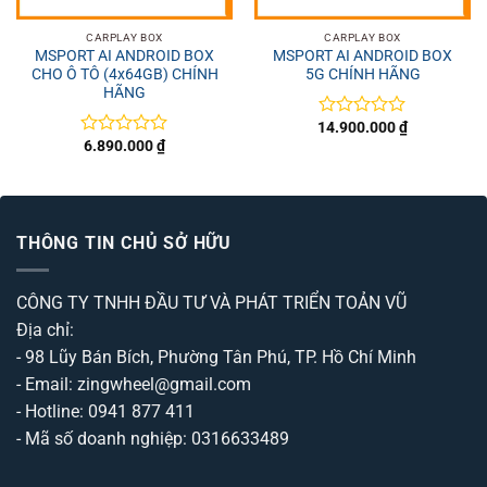
CARPLAY BOX
CARPLAY BOX
MSPORT AI ANDROID BOX
MSPORT AI ANDROID BOX
CHO Ô TÔ (4x64GB) CHÍNH
5G CHÍNH HÃNG
HÃNG
14.900.000
₫
Được
6.890.000
₫
xếp
Được
hạng
xếp
0
hạng
5
0
sao
5
sao
THÔNG TIN CHỦ SỞ HỮU
CÔNG TY TNHH ĐẦU TƯ VÀ PHÁT TRIỂN TOẢN VŨ
Địa chỉ:
- 98 Lũy Bán Bích, Phường Tân Phú, TP. Hồ Chí Minh
- Email: zingwheel@gmail.com
- Hotline: 0941 877 411
- Mã số doanh nghiệp: 0316633489