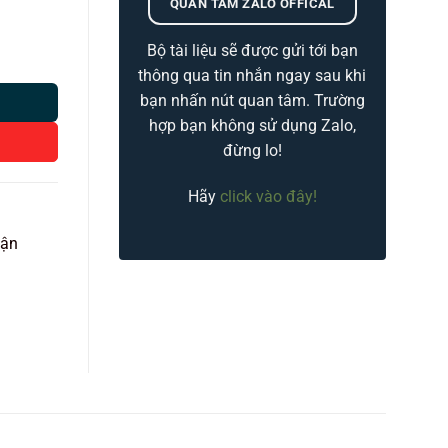
QUAN TÂM ZALO OFFICAL
Bộ tài liệu sẽ được gửi tới bạn
ợng
thông qua tin nhắn ngay sau khi
bạn nhấn nút quan tâm. Trường
hợp bạn không sử dụng Zalo,
đừng lo!
Hãy
click vào đây!
vận