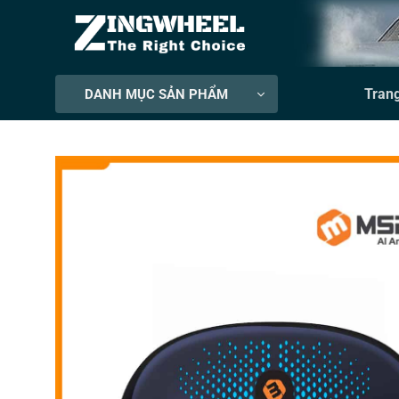
Bỏ
qua
nội
dung
Tran
DANH MỤC SẢN PHẨM