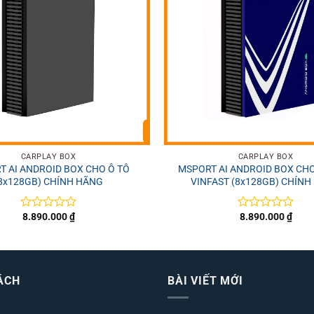
+
CARPLAY BOX
CARPLAY BOX
 AI ANDROID BOX CHO Ô TÔ
MSPORT AI ANDROID BOX CHO
8x128GB) CHÍNH HÃNG
VINFAST (8x128GB) CHÍNH
8.890.000
₫
8.890.000
₫
Được
Được
xếp
xếp
hạng
hạng
0
0
5
5
sao
sao
ÁCH
BÀI VIẾT MỚI