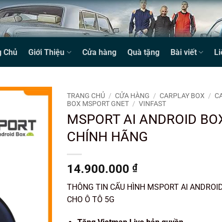
g Chủ
Giới Thiệu
Cửa hàng
Quà tặng
Bài viết
Li
TRANG CHỦ
/
CỬA HÀNG
/
CARPLAY BOX
/
C
BOX MSPORT GNET
/
VINFAST
MSPORT AI ANDROID BO
CHÍNH HÃNG
14.900.000
₫
THÔNG TIN CẤU HÌNH MSPORT AI ANDROI
CHO Ô TÔ 5G