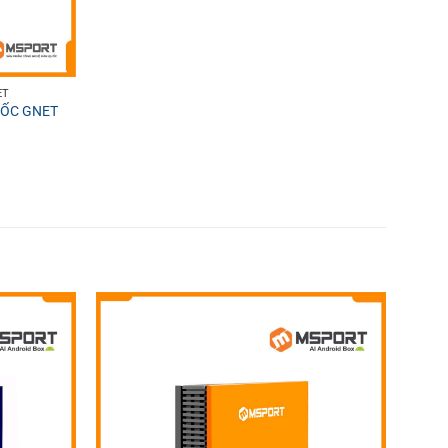
ET
UỐC GNET