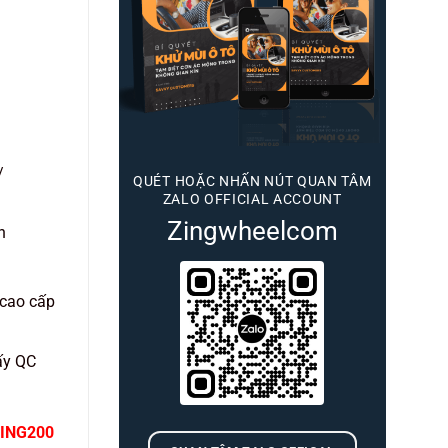
/
QUÉT HOẶC NHẤN NÚT QUAN TÂM
ZALO OFFICIAL ACCOUNT
Zingwheelcom
h
 cao cấp
ấy QC
ING200