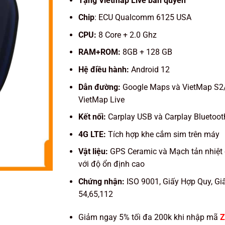
Tặng Vietmap Live bản quyền
Chip
: ECU Qualcomm 6125 USA
CPU:
8 Core + 2.0 Ghz
RAM+ROM:
8GB + 128 GB
Hệ điều hành:
Android 12
Dẫn đường:
Google Maps và VietMap S2
VietMap Live
Kết nối:
Carplay USB và Carplay Bluetoot
4G LTE:
Tích hợp khe cắm sim trên máy
Vật liệu:
GPS Ceramic và Mạch tản nhiệt
với độ ổn định cao
Chứng nhận:
ISO 9001, Giấy Hợp Quy, Gi
54,65,112
Giảm ngay 5% tối đa 200k khi nhập mã
Z