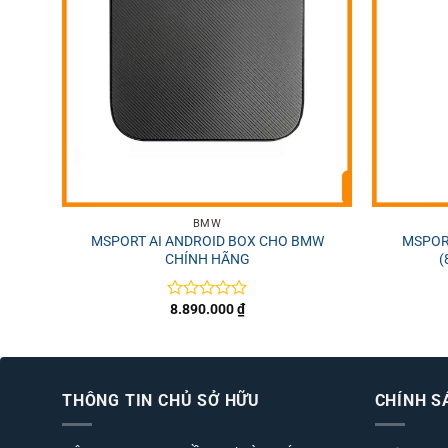
+
+
BMW
MSPORT AI ANDROID BOX CHO BMW
MSPORT
CHÍNH HÃNG
(
8.890.000
₫
Được
xếp
hạng
0
5
sao
THÔNG TIN CHỦ SỞ HỮU
CHÍNH S