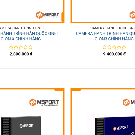
+
AMERA HÀNH TRÌNH GNET
CAMERA HÀNH TRÌNH GN
HÀNH TRÌNH HÀN QUỐC GNET
CAMERA HÀNH TRÌNH HÀN Q
G-ON X CHÍNH HÃNG
G-ON3 CHÍNH HÃNG
2.890.000
₫
9.400.000
₫
Được
Được
xếp
xếp
hạng
hạng
0
0
5
5
sao
sao