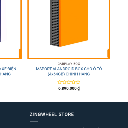
+
+
CARPLAY BOX
 XE ĐIỆN
MSPORT AI ANDROID BOX CHO Ô TÔ
MS
 HÃNG
(4x64GB) CHÍNH HÃNG
6.890.000
₫
Được
xếp
hạng
0
5
sao
ZINGWHEEL STORE