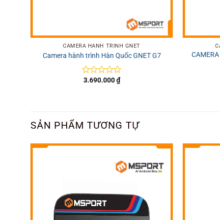
+
+
CAMERA HÀNH TRÌNH GNET
C
CAMERA 
Camera hành trình Hàn Quốc GNET G7
3.690.000
₫
Được
xếp
hạng
0
5
sao
SẢN PHẨM TƯƠNG TỰ