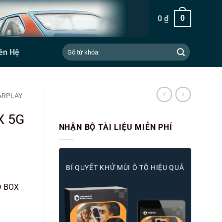
0
₫
0
Tìm
ên Hệ
kiếm:
ARPLAY
X 5G
NHẬN BỘ TÀI LIỆU MIỄN PHÍ
BÍ QUYẾT KHỬ MÙI Ô TÔ HIỆU QUẢ
D BOX