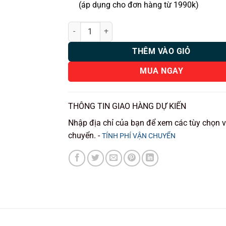
(áp dụng cho đơn hàng từ 1990k)
MSPORT AI ANDROID BOX 5G CHÍNH HÃNG số lư
THÊM VÀO GIỎ
MUA NGAY
THÔNG TIN GIAO HÀNG DỰ KIẾN
Nhập địa chỉ của bạn để xem các tùy chọn 
chuyển. -
TÍNH PHÍ VẬN CHUYỂN