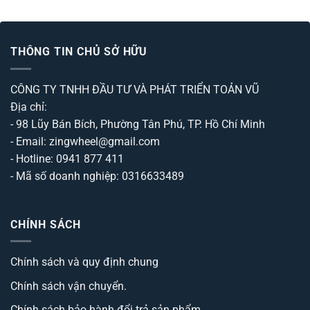
hạng
5
5
là:
tại
sao
950.000 ₫.
là:
730.000 ₫.
THÔNG TIN CHỦ SỞ HỮU
CÔNG TY TNHH ĐẦU TƯ VÀ PHÁT TRIỂN TOẢN VŨ
Địa chỉ:
- 98 Lũy Bán Bích, Phường Tân Phú, TP. Hồ Chí Minh
- Email: zingwheel@gmail.com
- Hotline: 0941 877 411
- Mã số doanh nghiệp: 0316633489
CHÍNH SÁCH
Chính sách và quy định chung
Chính sách vận chuyển.
Chính sách bảo hành đổi trả sản phẩm