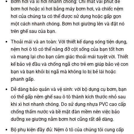
Bơm hơi và xì hơi nhanh chóng: Chỉ mất vài phút để
bơm hơi hoặc xì hơi bằng máy bơm hơi, và chiếc nệm
hơi của chúng ta có thể được sử dụng hoặc gấp gọn
một cách nhanh chóng. Bơm hơi giường lên và đặt nó
trên ghế sau của bạn.
Thoải mái và an toàn: Với thiết kế dạng sóng tiện dụng,
nệm hơi ô tô có thể nâng đỡ cột sống của bạn tốt hơn
và mang lại cho bạn cảm giác thoải mái tuyệt vời. Thiết
kế bảo vệ đầu và chống ngã cho trẻ em giúp bảo vệ con
bạn và bạn khỏi bị ngã mà không lo bị bẻ lái hoặc
phanh gấp.
Dễ dàng bảo quản và vệ sinh: với bộ dụng cụ bơm, bạn
có thể gấp nệm ghế sau ô tô thành kích thước nhỏ sau
khi xì hơi nhanh chóng. Do sử dụng nhựa PVC cao cấp
chống thấm nước và bề mặt đàn mềm nên việc bảo
dưỡng xe giường nằm bơm hơi cũng rất dễ dàng.
Bộ phụ kiện đầy đủ: Nệm ô tô của chúng tôi cung cấp