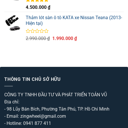
Được xếp
4.500.000
₫
hạng
5.00
5 sao
Thảm lót sàn ô tô KATA xe Nissan Teana (2013-
Hiện tại)
Được
Giá
Giá
2.990.000
₫
1.990.000
₫
xếp
gốc
hiện
hạng
là:
tại
0
2.990.000 ₫.
là:
5
sao
1.990.000 ₫.
THÔNG TIN CHỦ SỞ HỮU
CÔNG TY TNHH ĐẦU TƯ VÀ PHÁT TRIỂN TOẢN VŨ
Địa chỉ:
- 98 Lũy Bán Bích, Phường Tân Phú, TP. Hồ Chí Minh
- Email: zingwheel@gmail.com
- Hotline: 0941 877 411