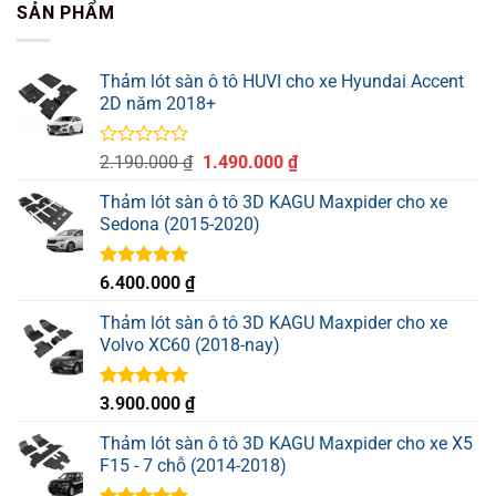
SẢN PHẨM
Thảm lót sàn ô tô HUVI cho xe Hyundai Accent
2D năm 2018+
Được
Giá
Giá
2.190.000
₫
1.490.000
₫
xếp
gốc
hiện
hạng
Thảm lót sàn ô tô 3D KAGU Maxpider cho xe
là:
tại
0
Sedona (2015-2020)
2.190.000 ₫.
là:
5
sao
1.490.000 ₫.
Được xếp
6.400.000
₫
hạng
5.00
5 sao
Thảm lót sàn ô tô 3D KAGU Maxpider cho xe
Volvo XC60 (2018-nay)
Được xếp
3.900.000
₫
hạng
5.00
5 sao
Thảm lót sàn ô tô 3D KAGU Maxpider cho xe X5
F15 - 7 chỗ (2014-2018)