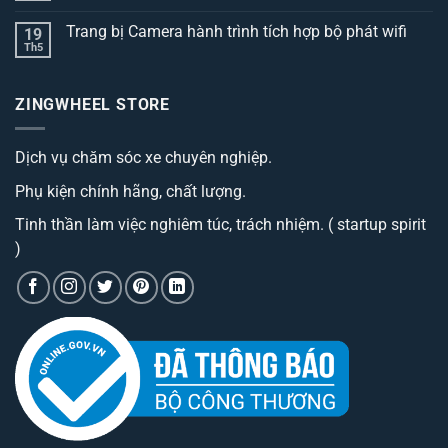
ở
có
Top
bình
3
Trang bị Camera hành trình tích hợp bộ phát wifi
19
luận
dòng
ở
Th5
thảm
Không
Trang
lót
có
bị
sàn
bình
camera
ô
luận
hành
ZINGWHEEL STORE
ở
tô
trình
Trang
best
cao
bị
đáng
cấp
Camera
sở
có
Dịch vụ chăm sóc xe chuyên nghiệp.
hành
hữu
phí
trình
nhất
tiền?
tích
hiện
Phụ kiện chính hãng, chất lượng.
hợp
nay
bộ
phát
Tinh thần làm việc nghiêm túc, trách nhiệm. ( startup spirit
wifi
)