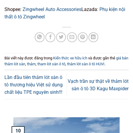
Shopee:
Zingwheel Auto Accessories
Lazada:
Phụ kiện nội
thất ô tô Zingwheel
Bài viết này được đăng trong
Kiến thức xe hữu ích
và được gắn thẻ
giá bán
thảm lót sàn
,
thảm
,
tham lót sàn ô tô
,
thảm lót sàn ô tô HUVI
.
Lần đầu tiên thảm lót sàn ô
Vạch trần sự thật về thảm lót
tô thương hiệu Việt sử dụng
sàn ô tô 3D Kagu Maxpider
chất liệu TPE nguyên sinh!!!
10