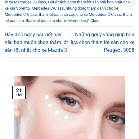
tô xe Mercedes C-Class
,
Gợi ý cách chọn thảm lót sàn phù hợp nhất cho
xe Kia Sorento
,
Mercedes C-Class
,
nhung dong tham danh cho xe
Mercedes C-Class
,
tham lot san cao cap cho xe Mercedes C-Class
,
tham
lot san o to
,
tham lot san o to cho xe Mercedes C-Class
.
Hãy đọc ngay bài viết này
Những gợi ý vàng giúp bạn
nếu bạn muốn chọn thảm lót
lựa chọn thảm lót sàn cho xe
sàn tốt nhất cho xe Mazda 3
Peugeot 3008
21
Th9
T