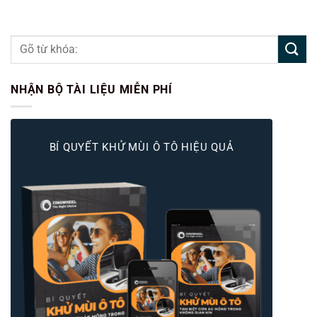
NHẬN BỘ TÀI LIỆU MIỄN PHÍ
BÍ QUYẾT KHỬ MÙI Ô TÔ HIỆU QUẢ