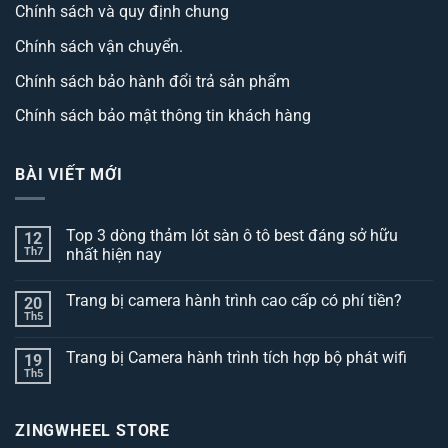
Chính sách và quy định chung
Chính sách vận chuyển.
Chính sách bảo hành đổi trả sản phẩm
Chính sách bảo mật thông tin khách hàng
BÀI VIẾT MỚI
Top 3 dòng thảm lót sàn ô tô best đáng sở hữu
12
Th7
nhất hiện nay
Không
có
Trang bị camera hành trình cao cấp có phí tiền?
20
bình
luận
Th5
Không
ở
có
Top
bình
3
Trang bị Camera hành trình tích hợp bộ phát wifi
19
luận
dòng
ở
Th5
thảm
Không
Trang
lót
có
bị
sàn
bình
camera
ô
luận
hành
ZINGWHEEL STORE
ở
tô
trình
Trang
best