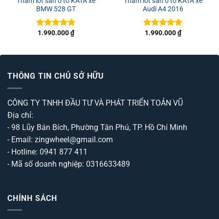
Thảm lót sàn ô tô KATA xe
Thảm lót sàn ô tô KATA xe
BMW 528 GT
Audi A4 2016
1.990.000
₫
1.990.000
₫
Được xếp
Được xếp
hạng
5
5
hạng
5
5
sao
sao
THÔNG TIN CHỦ SỞ HỮU
CÔNG TY TNHH ĐẦU TƯ VÀ PHÁT TRIỂN TOẢN VŨ
Địa chỉ:
- 98 Lũy Bán Bích, Phường Tân Phú, TP. Hồ Chí Minh
- Email: zingwheel@gmail.com
- Hotline: 0941 877 411
- Mã số doanh nghiệp: 0316633489
CHÍNH SÁCH