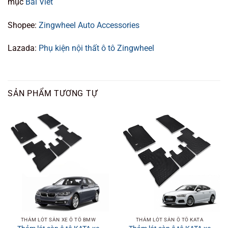
mục
Bài Viết
Shopee:
Zingwheel Auto Accessories
Lazada:
Phụ kiện nội thất ô tô Zingwheel
SẢN PHẨM TƯƠNG TỰ
THẢM LÓT SÀN XE Ô TÔ BMW
THẢM LÓT SÀN Ô TÔ KATA