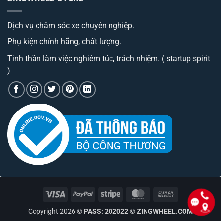
trình
Trang
best
cao
bị
đáng
cấp
Camera
sở
có
Dịch vụ chăm sóc xe chuyên nghiệp.
hành
hữu
phí
trình
nhất
tiền?
tích
hiện
Phụ kiện chính hãng, chất lượng.
hợp
nay
bộ
phát
Tinh thần làm việc nghiêm túc, trách nhiệm. ( startup spirit
wifi
)
Visa
PayPal
Stripe
MasterCard
Cash
On
Copyright 2026 ©
PASS: 202022
©
ZINGWHEEL.COM
Delivery