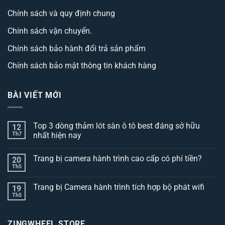
Chính sách và quy định chung
Chính sách vận chuyển.
Chính sách bảo hành đổi trả sản phẩm
Chính sách bảo mật thông tin khách hàng
BÀI VIẾT MỚI
Top 3 dòng thảm lót sàn ô tô best đáng sở hữu
12
Th7
nhất hiện nay
Không
có
Trang bị camera hành trình cao cấp có phí tiền?
20
bình
luận
Th5
Không
ở
có
Top
bình
3
Trang bị Camera hành trình tích hợp bộ phát wifi
19
luận
dòng
ở
Th5
thảm
Không
Trang
lót
có
bị
sàn
bình
camera
ô
luận
hành
ZINGWHEEL STORE
ở
tô