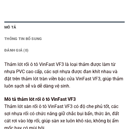
MÔ TẢ
THÔNG TIN BỔ SUNG
ĐÁNH GIÁ (0)
Thảm lót rối ô tô VinFast VF3 là loại thảm được làm từ
nhựa PVC cao cấp, các sợi nhựa được đan khít nhau và
đặt trên thảm lót tràn viền bậc cửa VinFast VF3, giúp thảm
luôn sạch sẽ và dễ dàng vệ sinh.
Mô tả thảm lót rối ô tô VinFast VF3
Thảm lót sàn rối ô tô VinFast VF3 có độ che phủ tốt, các
sợi nhựa rối có chức năng giữ chắc bụi bẩn, thức ăn, đất
cát rơi vào lớp rối, giúp sàn xe luôn khô ráo, không bị ẩm
mốc hay có mùi hôi.