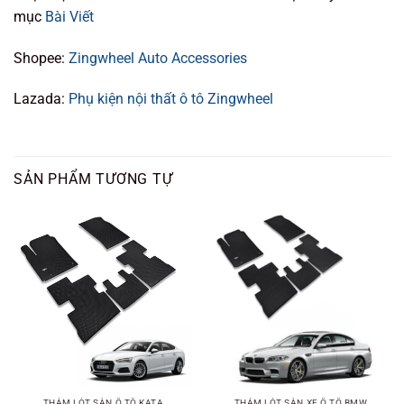
mục
Bài Viết
Shopee:
Zingwheel Auto Accessories
Lazada:
Phụ kiện nội thất ô tô Zingwheel
SẢN PHẨM TƯƠNG TỰ
THẢM LÓT SÀN Ô TÔ KATA
THẢM LÓT SÀN XE Ô TÔ BMW