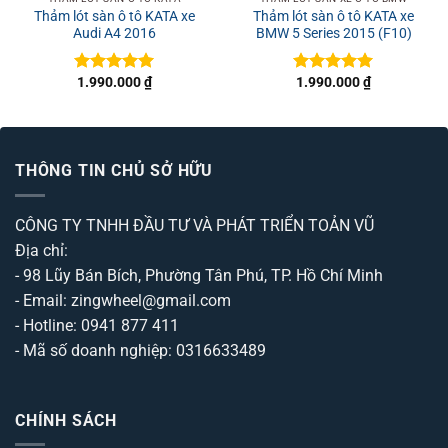
Thảm lót sàn ô tô KATA xe
Thảm lót sàn ô tô KATA xe
Audi A4 2016
BMW 5 Series 2015 (F10)
1.990.000
₫
1.990.000
₫
Được xếp
Được xếp
hạng
5
5
hạng
5
5
sao
sao
THÔNG TIN CHỦ SỞ HỮU
CÔNG TY TNHH ĐẦU TƯ VÀ PHÁT TRIỂN TOẢN VŨ
Địa chỉ:
- 98 Lũy Bán Bích, Phường Tân Phú, TP. Hồ Chí Minh
- Email: zingwheel@gmail.com
- Hotline: 0941 877 411
- Mã số doanh nghiệp: 0316633489
CHÍNH SÁCH