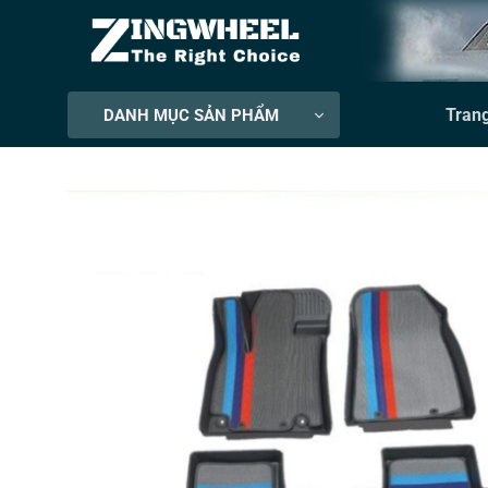
Bỏ
qua
nội
dung
Tran
DANH MỤC SẢN PHẨM