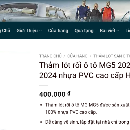
g Chủ
Giới Thiệu
Cửa hàng
Quà tặng
Bài viết
Li
TRANG CHỦ
/
CỬA HÀNG
/
THẢM LÓT SÀN Ô T
Thảm lót rối ô tô MG5 202
2024 nhựa PVC cao cấp H
400.000
₫
Thảm lót rối ô tô MG MG5 được sản xuất
100% nhựa PVC cao cấp.
Dễ dàng vệ sinh, lắp đặt tại nhà chỉ trong