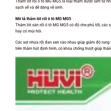
Thảm lót rối ô tô MG MG5 là loại thảm được làm từ nh
sạch sẽ và dễ dàng vệ sinh.
Mô tả thảm lót rối ô tô MG MG5
Thảm lót sàn rối ô tô MG MG5 có độ che phủ tốt, các sợ
hay có mùi hôi.
Các sợi nhựa rối đan xen vào nhau giúp giảm độ rung
trên thảm hút định hình, có khóa chống trượt giúp thảm