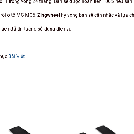
ổi 1 trong vòng 24 tháng. Bạn sẽ được hoàn tiền 100% nếu sả
 rối ô tô MG MG5,
Zingwheel
hy vọng bạn sẽ cân nhắc và lựa ch
ách đã tin tưởng sử dụng dịch vụ!
 mục
Bài Viết