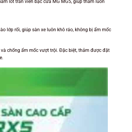
thảm lót tràn viền bậc cửa MG MG5, giúp thảm luôn
vào lớp rối, giúp sàn xe luôn khô ráo, không bị ẩm mốc
và chống ẩm mốc vượt trội. Đặc biệt, thảm được đặt
e.