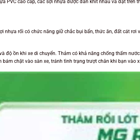
ựa PVC cao cấp, các sợi nhựa được đan khít nhau và đặt trên 
i nhựa rối có chức năng giữ chắc bụi bẩn, thức ăn, đất cát rơi 
 và độ ồn khi xe di chuyển. Thảm có khả năng chống thấm nước 
 bám chặt vào sàn xe, tránh tình trạng trượt chân khi bạn vào x