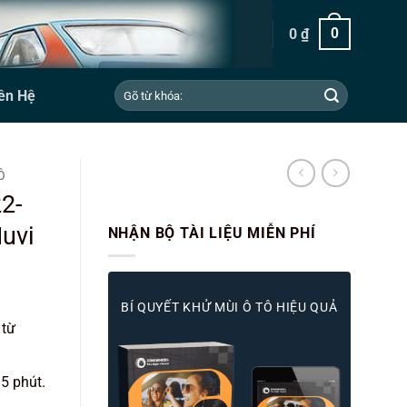
0
₫
0
Tìm
ên Hệ
kiếm:
Ô
2-
uvi
NHẬN BỘ TÀI LIỆU MIỄN PHÍ
BÍ QUYẾT KHỬ MÙI Ô TÔ HIỆU QUẢ
 từ
 5 phút.