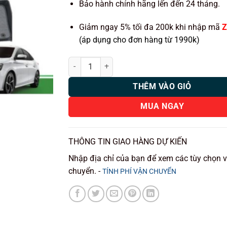
Bảo hành chính hãng lến đến 24 tháng.
Giảm ngay 5% tối đa 200k khi nhập mã
Z
(áp dụng cho đơn hàng từ 1990k)
Thảm lót rối ô tô MG5 2022-2024 nhựa PVC cao c
THÊM VÀO GIỎ
MUA NGAY
THÔNG TIN GIAO HÀNG DỰ KIẾN
Nhập địa chỉ của bạn để xem các tùy chọn 
chuyển. -
TÍNH PHÍ VẬN CHUYỂN