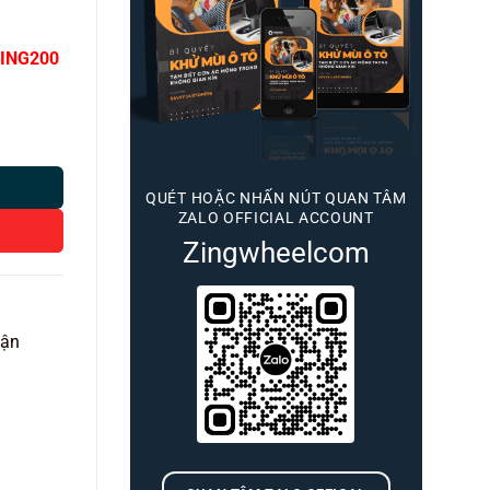
ING200
ấp Huvi số lượng
QUÉT HOẶC NHẤN NÚT QUAN TÂM
ZALO OFFICIAL ACCOUNT
Zingwheelcom
vận