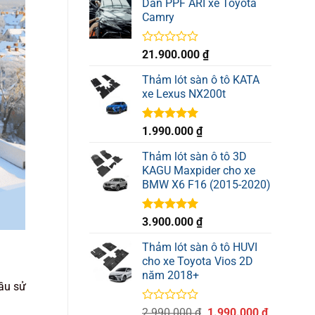
Dán PPF ARI xe Toyota
là:
tại
0
Camry
3.990.000 ₫.
là:
5
sao
2.990.000
Được
21.900.000
₫
xếp
hạng
Thảm lót sàn ô tô KATA
0
xe Lexus NX200t
5
sao
Được xếp
1.990.000
₫
hạng
5.00
5 sao
Thảm lót sàn ô tô 3D
KAGU Maxpider cho xe
BMW X6 F16 (2015-2020)
Được xếp
3.900.000
₫
hạng
5.00
5 sao
Thảm lót sàn ô tô HUVI
cho xe Toyota Vios 2D
năm 2018+
cầu sử
Được
Giá
Giá
2.990.000
₫
1.990.000
₫