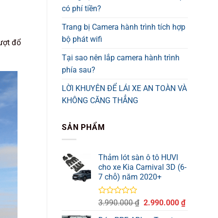
có phí tiền?
Trang bị Camera hành trình tích hợp
bộ phát wifi
ượt đổ
Tại sao nên lắp camera hành trình
phía sau?
LỜI KHUYÊN ĐỂ LÁI XE AN TOÀN VÀ
KHÔNG CĂNG THẲNG
SẢN PHẨM
Thảm lót sàn ô tô HUVI
cho xe Kia Carnival 3D (6-
7 chỗ) năm 2020+
Được
Giá
Giá
3.990.000
₫
2.990.000
₫
xếp
gốc
hiện
hạng