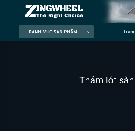
Bỏ
qua
nội
dung
Tran
DANH MỤC SẢN PHẨM
Thảm lót sàn