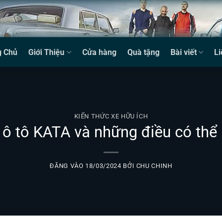
g Chủ
Giới Thiệu
Cửa hàng
Quà tặng
Bài viết
Li
KIẾN THỨC XE HỮU ÍCH
 ô tô KATA và những điều có thể 
ĐĂNG VÀO
18/03/2024
BỞI
CHU CHINH