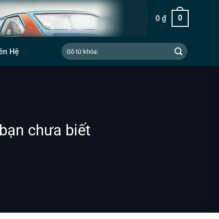
0
₫
0
Tìm
ên Hệ
kiếm:
bạn chưa biết