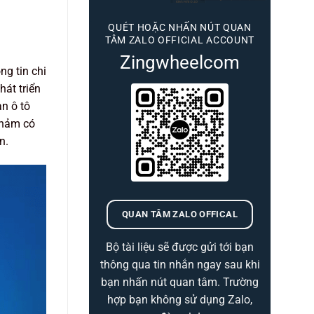
QUÉT HOẶC NHẤN NÚT QUAN
TÂM ZALO OFFICIAL ACCOUNT
Zingwheelcom
g tin chi
hát triển
n ô tô
 thảm có
n.
QUAN TÂM ZALO OFFICAL
Bộ tài liệu sẽ được gửi tới bạn
thông qua tin nhắn ngay sau khi
bạn nhấn nút quan tâm. Trường
hợp bạn không sử dụng Zalo,