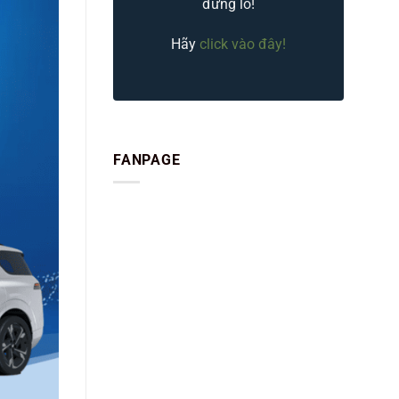
đừng lo!
Hãy
click vào đây!
FANPAGE