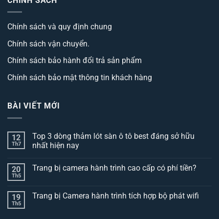
CHÍNH SÁCH
Chính sách và quy định chung
Chính sách vận chuyển.
Chính sách bảo hành đổi trả sản phẩm
Chính sách bảo mật thông tin khách hàng
BÀI VIẾT MỚI
Top 3 dòng thảm lót sàn ô tô best đáng sở hữu
12
Th7
nhất hiện nay
Không
có
Trang bị camera hành trình cao cấp có phí tiền?
20
bình
luận
Th5
Không
ở
có
Top
bình
3
Trang bị Camera hành trình tích hợp bộ phát wifi
19
luận
dòng
ở
Th5
thảm
Không
Trang
lót
có
bị
sàn
bình