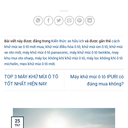
Bài viết này được đăng trong
Kiến thức xe hữu ích
và được gắn thẻ
cách
khử mùi xe ô tô mới mua
,
khử mùi điều hòa ô tô
,
khử mùi ion ô tô
,
khử mùi
xe oto mới
,
máy khử mùi ô tô panasonic
,
máy khử mùi ô tô twinkle
,
may
khu mui oto sharp
,
máy lọc không khí khử mùi ô tô
,
máy lọc không khí ô tô
michelin
,
mẹo khử mùi ô tô mới
.
TOP 3 MÁY KHỬ MÙI Ô TÔ
Máy khử mùi ô tô IPURI có
TỐT NHẤT HIỆN NAY
đáng mua không?
25
Th7
T