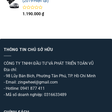
(2019-Hiện tại)
5
sao
Được
1.190.000
₫
xếp
hạng
0
5
sao
THÔNG TIN CHỦ SỞ HỮU
CÔNG TY TNHH ĐẦU TƯ VÀ PHÁT TRIỂN TOẢN VŨ
Địa chỉ:
- 98 Lũy Bán Bích, Phường Tân Phú, TP. Hồ Chí Minh
- Email: zingwheel@gmail.com
- Hotline: 0941 877 411
- Mã số doanh nghiệp: 0316633489