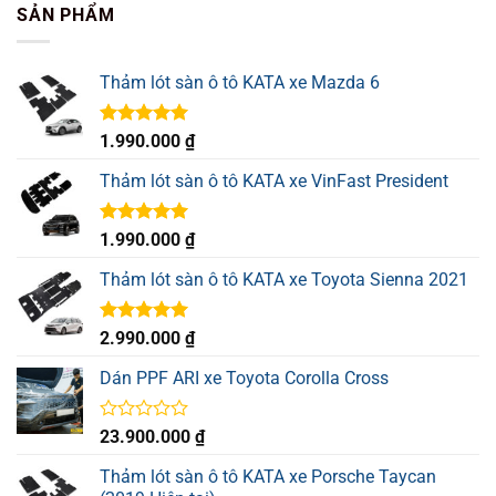
SẢN PHẨM
Thảm lót sàn ô tô KATA xe Mazda 6
Được xếp
1.990.000
₫
hạng
5.00
5 sao
Thảm lót sàn ô tô KATA xe VinFast President
Được xếp
1.990.000
₫
hạng
5.00
5 sao
Thảm lót sàn ô tô KATA xe Toyota Sienna 2021
Được xếp
2.990.000
₫
hạng
5.00
5 sao
Dán PPF ARI xe Toyota Corolla Cross
Được
23.900.000
₫
xếp
hạng
Thảm lót sàn ô tô KATA xe Porsche Taycan
0