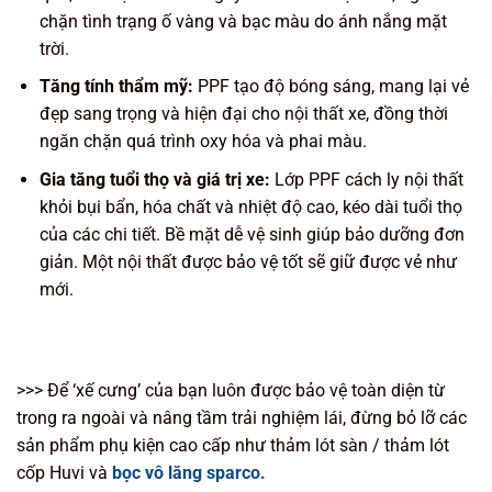
chặn tình trạng ố vàng và bạc màu do ánh nắng mặt
trời.
Tăng tính thẩm mỹ:
PPF tạo độ bóng sáng, mang lại vẻ
đẹp sang trọng và hiện đại cho nội thất xe, đồng thời
ngăn chặn quá trình oxy hóa và phai màu.
Gia tăng tuổi thọ và giá trị xe:
Lớp PPF cách ly nội thất
khỏi bụi bẩn, hóa chất và nhiệt độ cao, kéo dài tuổi thọ
của các chi tiết. Bề mặt dễ vệ sinh giúp bảo dưỡng đơn
giản. Một nội thất được bảo vệ tốt sẽ giữ được vẻ như
mới.
>>> Để ‘xế cưng’ của bạn luôn được bảo vệ toàn diện từ
trong ra ngoài và nâng tầm trải nghiệm lái, đừng bỏ lỡ các
sản phẩm phụ kiện cao cấp như thảm lót sàn / thảm lót
cốp Huvi và
bọc vô lăng sparco.