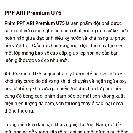
PPF ARI Premium U75
Phim PPF ARI Premium U75
là sản phẩm đột phá được
sản xuất với công nghệ tiên tiến nhất, mang đến sự kết hợp
hoàn hảo giữa
đặc tính siêu kỵ nước và khả năng tự phục
hồi vượt trội
. Cấu trúc hai trong một độc đáo này tạo nên
một lớp màng bảo vệ cao cấp, giúp lớp sơn xe của bạn
luôn giữ được vẻ đẹp như mới.
ARI Premium U75 là giải pháp lý tưởng để bảo vệ sơn xe
khỏi
trầy xước do đá văng khi di chuyển và ngăn ngừa oxy
hóa ở những khu vực gần biển. Với đặc tính tự phục hồi
cùng độ bóng cao, phim đảm bảo bề mặt sơn không xuất
hiện hiện tượng da cam, vốn thường thấy ở các loại decal
thông thường.
Trong điều kiện khí hậu khắc nghiệt tại Việt Nam, nơi bề
mặt sơn xe dễ xuống cấp rõ rệt chỉ sau một năm nếu không