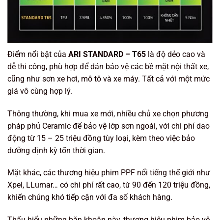
Điểm nổi bật của
ARI STANDARD – T65
là độ dẻo cao và
dễ thi công, phù hợp để dán bảo vệ các bề mặt nội thất xe,
cũng như sơn xe hơi, mô tô và xe máy. Tất cả với một mức
giá vô cùng hợp lý.
Thông thường, khi mua xe mới, nhiều chủ xe chọn phương
pháp phủ Ceramic để bảo vệ lớp sơn ngoài, với chi phí dao
động từ
15 – 25 triệu đồng
tùy loại, kèm theo việc bảo
dưỡng định kỳ tốn thời gian.
Mặt khác, các thương hiệu phim PPF nổi tiếng thế giới như
Xpel, LLumar… có chi phí rất cao, từ
90 đến 120 triệu đồng
,
khiến chúng khó tiếp cận với đa số khách hàng.
Thấu hiểu những băn khoăn này, thương hiệu phim bảo vệ