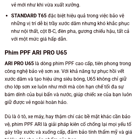
vẻ mới như khi vừa xuất xưởng.
STANDARD T65
đặc biệt hiệu quả trong việc bảo vệ
những vị trí dễ bị trầy xước dăm nhưng khó khắc phục
như
nội thất, cột B-C, đèn pha, gương chiếu hậu, tất cả
với một mức giá hấp dẫn.
Phim PPF ARI PRO U65
ARI PRO U65
là dòng phim PPF cao cấp, tiên phong trong
công nghệ bảo vệ sơn xe. Với khả năng tự phục hồi vết
xước dăm và tạo hiệu ứng siêu bóng, U65 không chỉ giữ
cho lớp sơn xe luôn như mới mà còn hạn chế tối đa sự
bám dính của bụi bẩn và nước, giúp chiếc xe của bạn luôn
giữ được vẻ ngoài hoàn hảo.
Dù là ô tô, xe máy, hay thậm chí các bề mặt khác cần bảo
vệ, phim PPF ARI là giải pháp kiên cố chống lại mọi yếu tố
gây trầy xước và xuống cấp, đảm bảo tính thẩm mỹ và giá