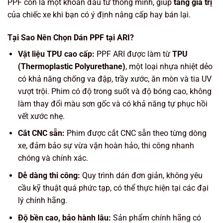
PPF còn là một khoản đầu tư thông minh, giúp
tăng giá trị
của chiếc xe khi bạn có ý định nâng cấp hay bán lại.
Tại Sao Nên Chọn Dán PPF tại ARI?
Vật liệu TPU cao cấp:
PPF ARI được làm từ
TPU
(Thermoplastic Polyurethane)
, một loại nhựa nhiệt dẻo
có khả năng chống va đập, trầy xước, ăn mòn và tia UV
vượt trội. Phim có độ trong suốt và độ bóng cao, không
làm thay đổi màu sơn gốc và có khả năng tự phục hồi
vết xước nhẹ.
Cắt CNC sẵn:
Phim được
cắt CNC sẵn
theo từng dòng
xe, đảm bảo sự vừa vặn hoàn hảo, thi công nhanh
chóng và chính xác.
Dễ dàng thi công:
Quy trình dán đơn giản, không yêu
cầu kỹ thuật quá phức tạp, có thể thực hiện tại các đại
lý chính hãng.
Độ bền cao, bảo hành lâu:
Sản phẩm chính hãng có