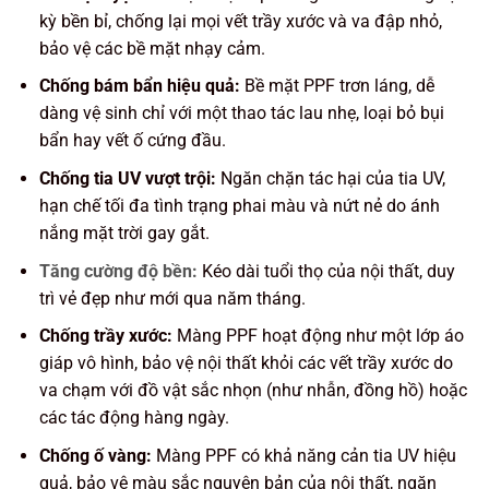
kỳ bền bỉ, chống lại mọi vết
trầy xước
và
va đập
nhỏ,
bảo vệ các bề mặt nhạy cảm.
Chống bám bẩn hiệu quả:
Bề mặt PPF trơn láng,
dễ
dàng vệ sinh
chỉ với một thao tác lau nhẹ, loại bỏ bụi
bẩn hay vết ố cứng đầu.
Chống tia UV vượt trội:
Ngăn chặn tác hại của
tia UV
,
hạn chế tối đa tình trạng
phai màu
và
nứt nẻ
do ánh
nắng mặt trời gay gắt.
Tăng cường độ bền:
Kéo dài
tuổi thọ
của nội thất, duy
trì vẻ đẹp
như mới
qua năm tháng.
Chống trầy xước:
Màng PPF hoạt động như một lớp áo
giáp vô hình, bảo vệ nội thất khỏi các vết trầy xước do
va chạm với đồ vật sắc nhọn (như nhẫn, đồng hồ) hoặc
các tác động hàng ngày.
Chống ố vàng:
Màng PPF có khả năng cản tia UV hiệu
quả, bảo vệ màu sắc nguyên bản của nội thất, ngăn