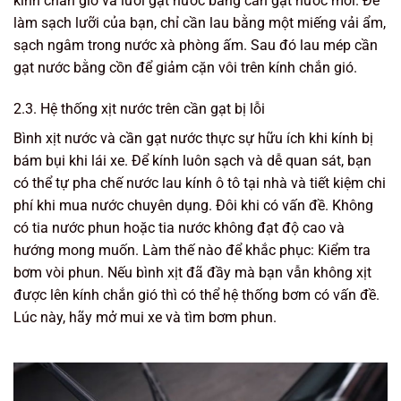
kính chắn gió và lưỡi gạt nước bằng cần gạt nước mới. Để
làm sạch lưỡi của bạn, chỉ cần lau bằng một miếng vải ẩm,
sạch ngâm trong nước xà phòng ấm. Sau đó lau mép cần
gạt nước bằng cồn để giảm cặn vôi trên kính chắn gió.
2.3. Hệ thống xịt nước trên cần gạt bị lỗi
Bình xịt nước và cần gạt nước thực sự hữu ích khi kính bị
bám bụi khi lái xe. Để kính luôn sạch và dễ quan sát, bạn
có thể tự pha chế nước lau kính ô tô tại nhà và tiết kiệm chi
phí khi mua nước chuyên dụng. Đôi khi có vấn đề. Không
có tia nước phun hoặc tia nước không đạt độ cao và
hướng mong muốn. Làm thế nào để khắc phục: Kiểm tra
bơm vòi phun. Nếu bình xịt đã đầy mà bạn vẫn không xịt
được lên kính chắn gió thì có thể hệ thống bơm có vấn đề.
Lúc này, hãy mở mui xe và tìm bơm phun.