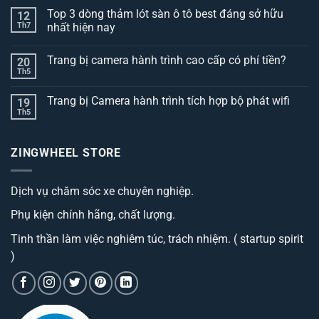
Top 3 dòng thảm lót sàn ô tô best đáng sở hữu
12
Th7
nhất hiện nay
Không
có
Trang bị camera hành trình cao cấp có phí tiền?
20
bình
luận
Th5
Không
ở
có
Top
bình
3
Trang bị Camera hành trình tích hợp bộ phát wifi
19
luận
dòng
ở
Th5
thảm
Không
Trang
lót
có
bị
sàn
bình
camera
ô
luận
hành
ZINGWHEEL STORE
ở
tô
trình
Trang
best
cao
bị
đáng
cấp
Camera
sở
có
Dịch vụ chăm sóc xe chuyên nghiệp.
hành
hữu
phí
trình
nhất
tiền?
tích
hiện
Phụ kiện chính hãng, chất lượng.
hợp
nay
bộ
phát
Tinh thần làm việc nghiêm túc, trách nhiệm. ( startup spirit
wifi
)