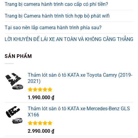
Trang bị camera hành trình cao cấp có phí tiền?
Trang bị Camera hành trình tích hợp bộ phát wifi
Tại sao nên lắp camera hành trình phía sau?
LỜI KHUYÊN ĐỂ LÁI XE AN TOÀN VÀ KHÔNG CĂNG THẲNG
SẢN PHẨM
Thảm lót sàn ô tô KATA xe Toyota Camry (2019-
2021)
Được xếp
1.990.000
₫
hạng
5.00
5 sao
Thảm lót sàn ô tô KATA xe Mercedes-Benz GLS
X166
Được xếp
2.990.000
₫
hạng
5.00