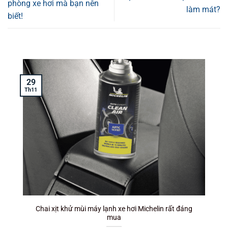
phòng xe hơi mà bạn nên
làm mát?
biết!
29
Th11
T
Chai xịt khử mùi máy lạnh xe hơi Michelin rất đáng
mua