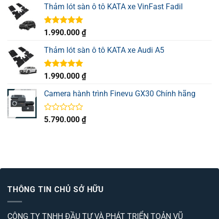
5 sao
Thảm lót sàn ô tô KATA xe VinFast Fadil
Được xếp
1.990.000
₫
hạng
5.00
5 sao
Thảm lót sàn ô tô KATA xe Audi A5
Được xếp
1.990.000
₫
hạng
5.00
5 sao
Camera hành trình Finevu GX30 Chính hãng
Được
5.790.000
₫
xếp
hạng
0
5
sao
THÔNG TIN CHỦ SỞ HỮU
CÔNG TY TNHH ĐẦU TƯ VÀ PHÁT TRIỂN TOẢN VŨ