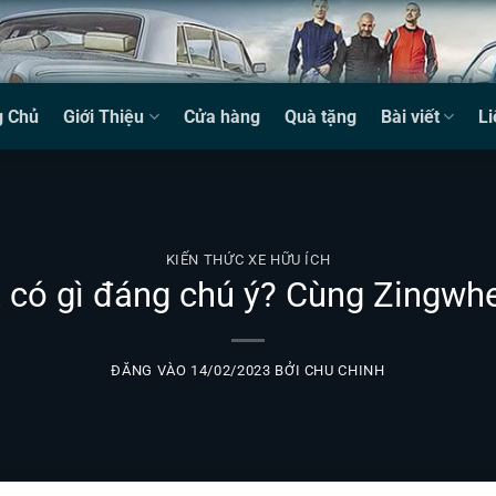
g Chủ
Giới Thiệu
Cửa hàng
Quà tặng
Bài viết
Li
KIẾN THỨC XE HỮU ÍCH
 có gì đáng chú ý? Cùng Zingwhee
ĐĂNG VÀO
14/02/2023
BỞI
CHU CHINH