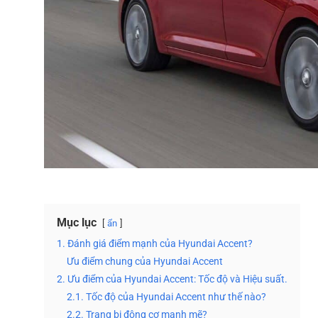
Mục lục
ẩn
1. Đánh giá điểm mạnh của Hyundai Accent?
Ưu điểm chung của Hyundai Accent
2. Ưu điểm của Hyundai Accent: Tốc độ và Hiệu suất.
2.1. Tốc độ của Hyundai Accent như thế nào?
2.2. Trang bị động cơ mạnh mẽ?