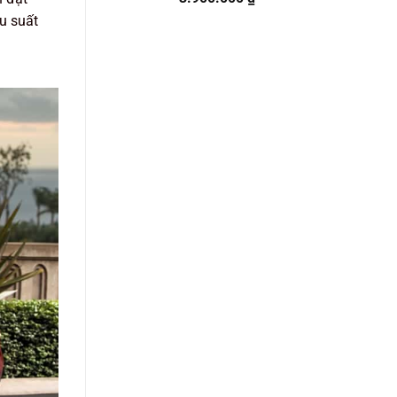
hạng
5.00
u suất
5 sao