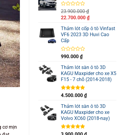
5
sao
Được
23.900.000
₫
xếp
Giá
Giá
22.700.000
₫
hạng
gốc
hiện
0
Thảm lót cốp ô tô Vinfast
là:
tại
5
VF6 2023 3D Huvi Cao
sao
23.900.000 ₫.
là:
Cấp
22.700.000 ₫.
Được
990.000
₫
xếp
hạng
Thảm lót sàn ô tô 3D
0
KAGU Maxpider cho xe X5
5
F15 - 7 chỗ (2014-2018)
sao
Được xếp
4.500.000
₫
hạng
5.00
5 sao
Thảm lót sàn ô tô 3D
KAGU Maxpider cho xe
Volvo XC60 (2018-nay)
g cơ mịn
Được xếp
3.900.000
₫
n đạt