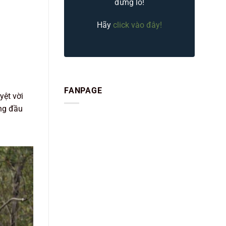
đừng lo!
Hãy
click vào đây!
FANPAGE
yệt vời
àng đầu