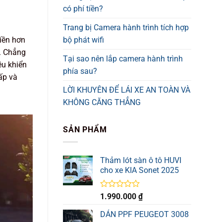
có phí tiền?
Trang bị Camera hành trình tích hợp
bộ phát wifi
iền hơn
n. Chẳng
Tại sao nên lắp camera hành trình
ều khiển
phía sau?
ấp và
LỜI KHUYÊN ĐỂ LÁI XE AN TOÀN VÀ
KHÔNG CĂNG THẲNG
SẢN PHẨM
Thảm lót sàn ô tô HUVI
cho xe KIA Sonet 2025
Được
1.990.000
₫
xếp
hạng
DÁN PPF PEUGEOT 3008
0