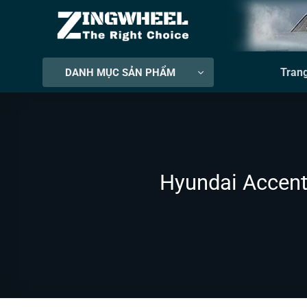
Bỏ
qua
nội
dung
Tran
DANH MỤC SẢN PHẨM
Hyundai Accent