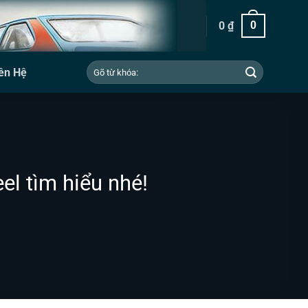
0
₫
0
Tìm
ên Hệ
kiếm:
l tìm hiểu nhé!