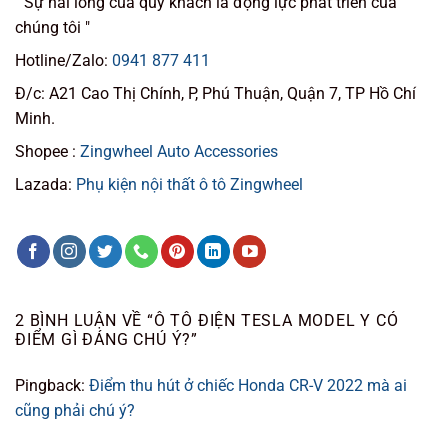
" Sự hài lòng của quý khách là động lực phát triển của
chúng tôi "
Hotline/Zalo:
0941 877 411
Đ/c: A21 Cao Thị Chính, P, Phú Thuận, Quận 7, TP Hồ Chí
Minh.
Shopee :
Zingwheel Auto Accessories
Lazada:
Phụ kiện nội thất ô tô Zingwheel
2 BÌNH LUẬN VỀ “
Ô TÔ ĐIỆN TESLA MODEL Y CÓ
ĐIỂM GÌ ĐÁNG CHÚ Ý?
”
Pingback:
Điểm thu hút ở chiếc Honda CR-V 2022 mà ai
cũng phải chú ý?