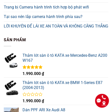
Trang bị Camera hành trình tích hợp bộ phát wifi
Tại sao nên lắp camera hành trình phía sau?
LỜI KHUYÊN ĐỂ LÁI XE AN TOÀN VÀ KHÔNG CĂNG THẲNG
SẢN PHẨM
Thảm lót sàn ô tô KATA xe Mercedes-Benz A200
W167
Được xếp
1.990.000
₫
hạng
5.00
5 sao
Thảm lót sàn ô tô KATA xe BMW 1-Series E87
(2004-2013)
Được
1.990.000
₫
xếp
hạng
Dán PPF ARI Xe Audi A8