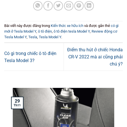
Bài viết này được đăng trong
Kiến thức xe hữu ích
và được gắn thẻ
có gì
mới ở Tesla Model Y
,
ô tô điện
,
ô tô điện tesla Model Y
,
Review động cơ
Tesla Model Y
,
Tesla
,
Tesla Model Y
.
Điểm thu hút ở chiếc Honda
Có gì trong chiếc ô tô điện
CR-V 2022 mà ai cũng phải
Tesla Model 3?
chú ý?
29
Th11
T