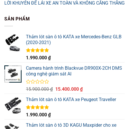
LỜI KHUYÊN ĐỂ LÁI XE AN TOÀN VÀ KHÔNG CĂNG THẲNG
SẢN PHẨM
Thảm lót sàn ô tô KATA xe Mercedes-Benz GLB
(2020-2021)
Được xếp
1.990.000
₫
hạng
5.00
5 sao
Camera hành trình Blackvue DR900X-2CH DMS
công nghệ giám sát AI
Được
Giá
Giá
15.900.000
₫
15.400.000
₫
xếp
gốc
hiện
hạng
Thảm lót sàn ô tô KATA xe Peugeot Traveller
là:
tại
0
15.900.000 ₫.
là:
5
sao
15.400.000 ₫.
Được xếp
1.990.000
₫
hạng
5.00
5 sao
Thảm lót sàn ô tô 3D KAGU Maxpider cho xe