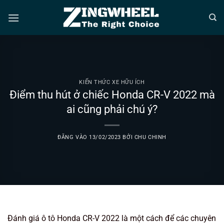
Bỏ
qua
nội
dung
KIẾN THỨC XE HỮU ÍCH
Điểm thu hút ở chiếc Honda CR-V 2022 mà
ai cũng phải chú ý?
ĐĂNG VÀO
13/02/2023
BỞI
CHU CHINH
Đánh giá ô tô Honda CR-V 2022 là một cách để các chuyên