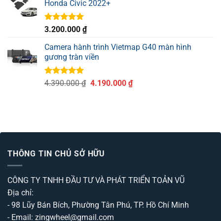
Honda Civic 2022+
Được xếp
3.200.000
₫
hạng
5.00
5 sao
Camera hành trình Vietmap G40 màn hình
gương tràn viền
Được xếp
Giá
Giá
4.390.000
₫
4.190.000
₫
hạng
5.00
gốc
hiện
5 sao
là:
tại
4.390.000 ₫.
là:
4.190.000 ₫.
THÔNG TIN CHỦ SỞ HỮU
CÔNG TY TNHH ĐẦU TƯ VÀ PHÁT TRIỂN TOẢN VŨ
Địa chỉ:
- 98 Lũy Bán Bích, Phường Tân Phú, TP. Hồ Chí Minh
- Email: zingwheel@gmail.com