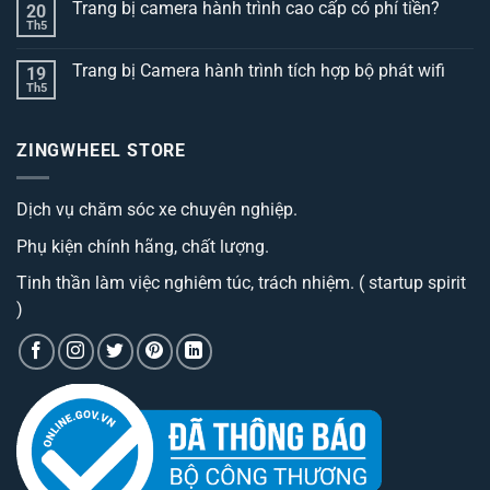
Trang bị camera hành trình cao cấp có phí tiền?
20
bình
luận
Th5
Không
ở
có
Top
bình
3
Trang bị Camera hành trình tích hợp bộ phát wifi
19
luận
dòng
ở
Th5
thảm
Không
Trang
lót
có
bị
sàn
bình
camera
ô
luận
hành
ZINGWHEEL STORE
ở
tô
trình
Trang
best
cao
bị
đáng
cấp
Camera
sở
có
Dịch vụ chăm sóc xe chuyên nghiệp.
hành
hữu
phí
trình
nhất
tiền?
tích
hiện
Phụ kiện chính hãng, chất lượng.
hợp
nay
bộ
phát
Tinh thần làm việc nghiêm túc, trách nhiệm. ( startup spirit
wifi
)