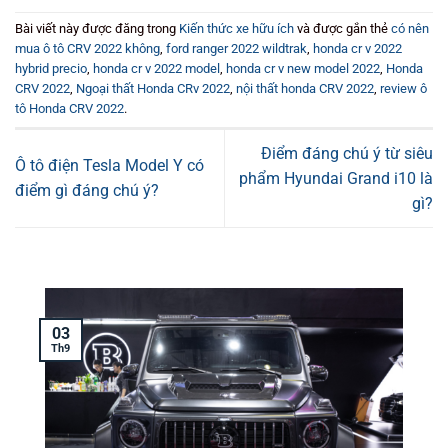
Bài viết này được đăng trong
Kiến thức xe hữu ích
và được gắn thẻ
có nên
mua ô tô CRV 2022 không
,
ford ranger 2022 wildtrak
,
honda cr v 2022
hybrid precio
,
honda cr v 2022 model
,
honda cr v new model 2022
,
Honda
CRV 2022
,
Ngoại thất Honda CRv 2022
,
nội thất honda CRV 2022
,
review ô
tô Honda CRV 2022
.
Điểm đáng chú ý từ siêu
Ô tô điện Tesla Model Y có
phẩm Hyundai Grand i10 là
điểm gì đáng chú ý?
gì?
03
Th9
T