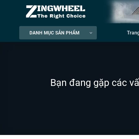
Bỏ
qua
nội
dung
Tran
DANH MỤC SẢN PHẨM
Bạn đang gặp các vấ