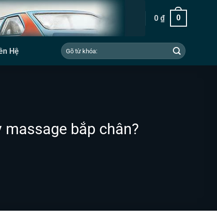
0
₫
0
Tìm
ên Hệ
kiếm:
áy massage bắp chân?