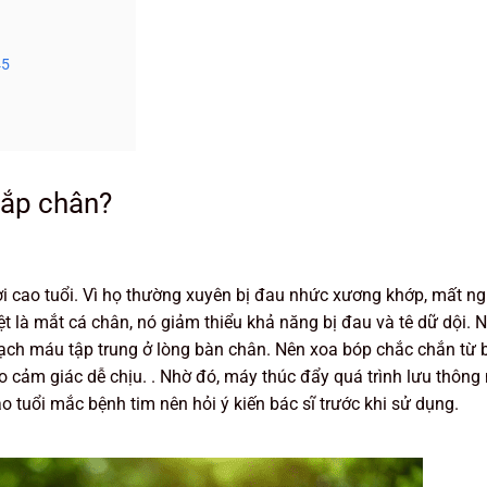
45
bắp chân?
 cao tuổi. Vì họ thường xuyên bị đau nhức xương khớp, mất ngủ
t là mắt cá chân, nó giảm thiểu khả năng bị đau và tê dữ dội. N
ạch máu tập trung ở lòng bàn chân. Nên xoa bóp chắc chắn từ 
 cảm giác dễ chịu. . Nhờ đó, máy thúc đẩy quá trình lưu thông
tuổi mắc bệnh tim nên hỏi ý kiến ​​bác sĩ trước khi sử dụng.