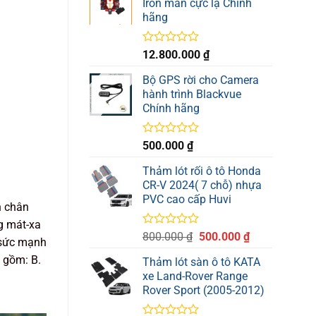
Iron man cực lạ Chính
hãng
Được
12.800.000
₫
xếp
hạng
Bộ GPS rời cho Camera
0
hành trình Blackvue
5
Chính hãng
sao
Được
500.000
₫
xếp
hạng
Thảm lót rối ô tô Honda
0
CR-V 2024( 7 chỗ) nhựa
5
PVC cao cấp Huvi
sao
n chân
g mát-xa
Được
Giá
Giá
800.000
₫
500.000
₫
 sức mạnh
xếp
gốc
hiện
hạng
o gồm: B.
Thảm lót sàn ô tô KATA
là:
tại
0
xe Land-Rover Range
800.000 ₫.
là:
5
Rover Sport (2005-2012)
sao
500.000 ₫.