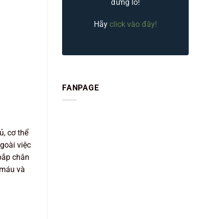
đừng lo!
Hãy
click vào đây!
FANPAGE
, cơ thể
goài việc
bắp chân
 máu và