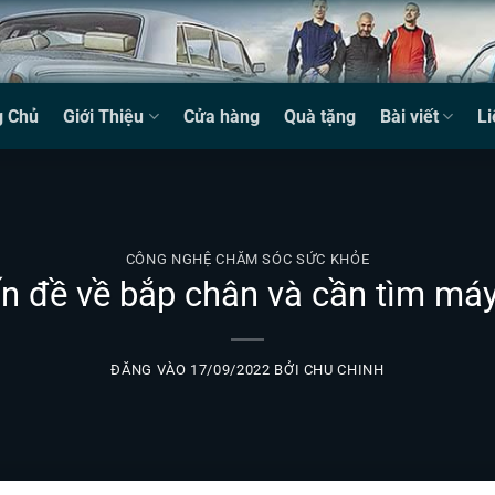
g Chủ
Giới Thiệu
Cửa hàng
Quà tặng
Bài viết
Li
CÔNG NGHỆ CHĂM SÓC SỨC KHỎE
n đề về bắp chân và cần tìm m
ĐĂNG VÀO
17/09/2022
BỞI
CHU CHINH