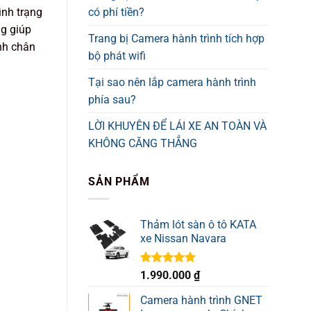
có phí tiền?
ình trạng
ng giúp
Trang bị Camera hành trình tích hợp
nh chân
bộ phát wifi
Tại sao nên lắp camera hành trình
phía sau?
LỜI KHUYÊN ĐỂ LÁI XE AN TOÀN VÀ
KHÔNG CĂNG THẲNG
SẢN PHẨM
Thảm lót sàn ô tô KATA
xe Nissan Navara
Được xếp
1.990.000
₫
hạng
5.00
5 sao
Camera hành trình GNET