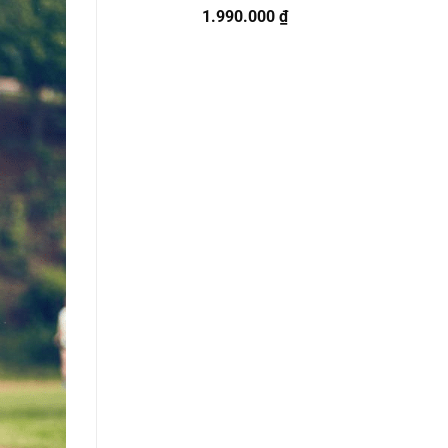
Được
1.990.000
₫
xếp
hạng
0
5
sao