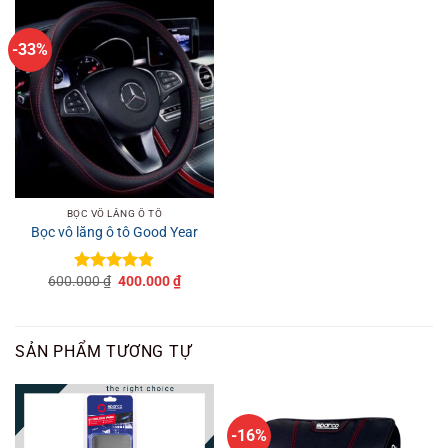
-33%
BỌC VÔ LĂNG Ô TÔ
Bọc vô lăng ô tô Good Year
Giá
Giá
600.000
₫
400.000
₫
Được xếp
gốc
hiện
hạng
4.8
5
là:
tại
sao
600.000 ₫.
là:
400.000 ₫.
SẢN PHẨM TƯƠNG TỰ
-16%