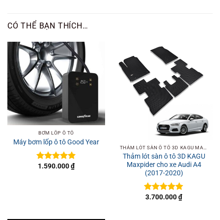
CÓ THỂ BẠN THÍCH…
BƠM LỐP Ô TÔ
Máy bơm lốp ô tô Good Year
THẢM LÓT SÀN Ô TÔ 3D KAGU MAXPIDER
Thảm lót sàn ô tô 3D KAGU
Maxpider cho xe Audi A4
1.590.000
₫
Được xếp
(2017-2020)
hạng
5
5
sao
3.700.000
₫
Được xếp
hạng
5
5
sao