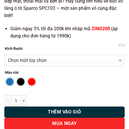
đẹp mắt, thoải mái và bền bỉ? Hãy cùng tìm hiểu về bọc vô
450.000 ₫.
lăng ô tô Sparco SPC103 – một sản phẩm vô cùng đặc
biệt!
Giảm ngay 5% tối đa 200k khi nhập mã
ZING200
(áp
dụng cho đơn hàng từ 1990k)
XÓA
Kích thước
Màu sắc
Bọc vô lăng Sparco SPC103 da Pu cao cấp bạn nên mua ngay! số lượ
THÊM VÀO GIỎ
MUA NGAY