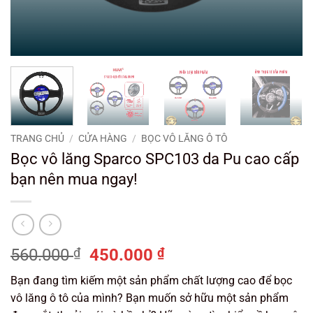
TRANG CHỦ
/
CỬA HÀNG
/
BỌC VÔ LĂNG Ô TÔ
Bọc vô lăng Sparco SPC103 da Pu cao cấp
bạn nên mua ngay!
Giá
Giá
560.000
₫
450.000
₫
gốc
hiện
Bạn đang tìm kiếm một sản phẩm chất lượng cao để bọc
là:
tại
vô lăng ô tô của mình? Bạn muốn sở hữu một sản phẩm
560.000 ₫.
là: