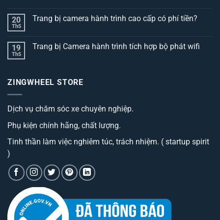
Không
có
Trang bị camera hành trình cao cấp có phí tiền?
20
bình
luận
Th5
Không
ở
có
Top
bình
3
Trang bị Camera hành trình tích hợp bộ phát wifi
19
luận
dòng
ở
Th5
thảm
Không
Trang
lót
có
bị
sàn
bình
camera
ô
luận
hành
ZINGWHEEL STORE
ở
tô
trình
Trang
best
cao
bị
đáng
cấp
Camera
sở
có
Dịch vụ chăm sóc xe chuyên nghiệp.
hành
hữu
phí
trình
nhất
tiền?
tích
hiện
Phụ kiện chính hãng, chất lượng.
hợp
nay
bộ
phát
Tinh thần làm việc nghiêm túc, trách nhiệm. ( startup spirit
wifi
)