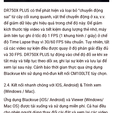
DR750X PLUS có thể phát hiện và loại bỏ “chuyển động
sai” từ cây cối xung quanh, vật thể chuyển động ở xa, v.v.
để giảm dữ liệu ghi hiệu quả trong chế độ này. Để giảm
kích thước tệp video và tiết kiệm dung lượng thẻ nhớ, máy
ảnh liên tục ghi ở tốc độ 1 FPS (1 khung hình / giây) ở chế
độ Time Lapse thay vì 30/60 FPS tiêu chuẩn. Tuy nhiên, tất
cả các video sự kiện đều được quay ở độ phân giải đầy đủ
và 30 FPS. DR750X PLUS tự động vào chế độ đỗ xe khi xe
tắt máy và tiếp tục theo dõi xe, ghi lại sự kiện và lưu lại để
xem lại sau này. Cảnh báo thời gian thực qua ứng dụng
Blackvue khi sử dụng mô-đun kết nối CM100LTE tùy chọn.
2.4. Kết nối nhanh chóng với IOS, Android) & Trình xem
(Windows / Mac).
Ứng dụng Blackvue (iOS/ Android) và Viewer (Windows/
Mac OS) được tải xuống và sử dụng miễn phí. Cả hai đều
cho phép người dùng thay đổi cài đặt và xem lại các video