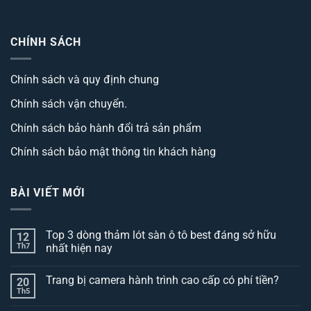
CHÍNH SÁCH
Chính sách và quy định chung
Chính sách vận chuyển.
Chính sách bảo hành đổi trả sản phẩm
Chính sách bảo mật thông tin khách hàng
BÀI VIẾT MỚI
Top 3 dòng thảm lót sàn ô tô best đáng sở hữu
12
Th7
nhất hiện nay
Không
có
Trang bị camera hành trình cao cấp có phí tiền?
20
bình
luận
Th5
Không
ở
có
Top