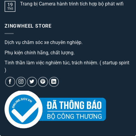
bình
3
Trang bị Camera hành trình tích hợp bộ phát wifi
19
luận
dòng
ở
Th5
thảm
Không
Trang
lót
có
bị
sàn
bình
camera
ô
luận
hành
ZINGWHEEL STORE
ở
tô
trình
Trang
best
cao
bị
đáng
cấp
Camera
sở
có
Dịch vụ chăm sóc xe chuyên nghiệp.
hành
hữu
phí
trình
nhất
tiền?
tích
hiện
Phụ kiện chính hãng, chất lượng.
hợp
nay
bộ
phát
Tinh thần làm việc nghiêm túc, trách nhiệm. ( startup spirit
wifi
)