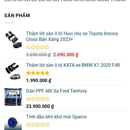
SẢN PHẨM
Thảm lót sàn ô tô Huvi cho xe Toyota Innova
Cross Bản Xăng 2023+
Được
Giá
Giá
3.690.000
₫
2.690.000
₫
xếp
gốc
hiện
hạng
Thảm lót sàn ô tô KATA xe BMW X1 2020 F48
là:
tại
0
3.690.000 ₫.
là:
5
sao
2.690.000 ₫.
Được xếp
1.990.000
₫
hạng
5.00
5 sao
Dán PPF ARI Xe Ford Territory
Được
23.900.000
₫
xếp
hạng
Tinh dầu khô khử mùi Sparco
0
5
sao