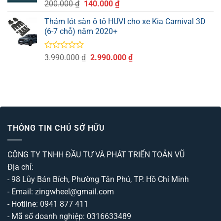
Được
Giá
Giá
200.000
₫
140.000
₫
xếp
gốc
hiện
hạng
Thảm lót sàn ô tô HUVI cho xe Kia Carnival 3D
là:
tại
0
(6-7 chỗ) năm 2020+
200.000 ₫.
là:
5
sao
140.000 ₫.
Được
Giá
Giá
3.990.000
₫
2.990.000
₫
xếp
gốc
hiện
hạng
là:
tại
0
3.990.000 ₫.
là:
5
sao
2.990.000 ₫.
THÔNG TIN CHỦ SỞ HỮU
CÔNG TY TNHH ĐẦU TƯ VÀ PHÁT TRIỂN TOẢN VŨ
Địa chỉ:
- 98 Lũy Bán Bích, Phường Tân Phú, TP. Hồ Chí Minh
- Email: zingwheel@gmail.com
- Hotline: 0941 877 411
- Mã số doanh nghiệp: 0316633489