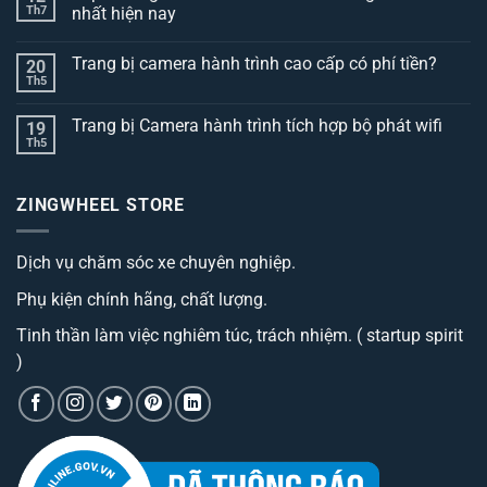
Th7
nhất hiện nay
Không
có
Trang bị camera hành trình cao cấp có phí tiền?
20
bình
luận
Th5
Không
ở
có
Top
bình
3
Trang bị Camera hành trình tích hợp bộ phát wifi
19
luận
dòng
ở
Th5
thảm
Không
Trang
lót
có
bị
sàn
bình
camera
ô
luận
hành
ZINGWHEEL STORE
ở
tô
trình
Trang
best
cao
bị
đáng
cấp
Camera
sở
có
Dịch vụ chăm sóc xe chuyên nghiệp.
hành
hữu
phí
trình
nhất
tiền?
tích
hiện
Phụ kiện chính hãng, chất lượng.
hợp
nay
bộ
phát
Tinh thần làm việc nghiêm túc, trách nhiệm. ( startup spirit
wifi
)