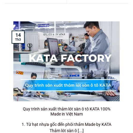
14
T
Th3
Quy trình sản xuất thảm lót sàn ô tô KATA 100%
Made in Việt Nam
1. Từ hạt nhựa gốc đến phôi thảm Made by KATA
Thảm lót sàn ô [...]