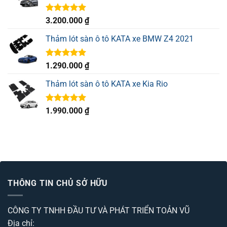
sao
Được xếp
3.200.000
₫
hạng
5.00
5 sao
Thảm lót sàn ô tô KATA xe BMW Z4 2021
Được xếp
1.290.000
₫
hạng
5.00
5 sao
Thảm lót sàn ô tô KATA xe Kia Rio
Được xếp
1.990.000
₫
hạng
5.00
5 sao
THÔNG TIN CHỦ SỞ HỮU
CÔNG TY TNHH ĐẦU TƯ VÀ PHÁT TRIỂN TOẢN VŨ
Địa chỉ: