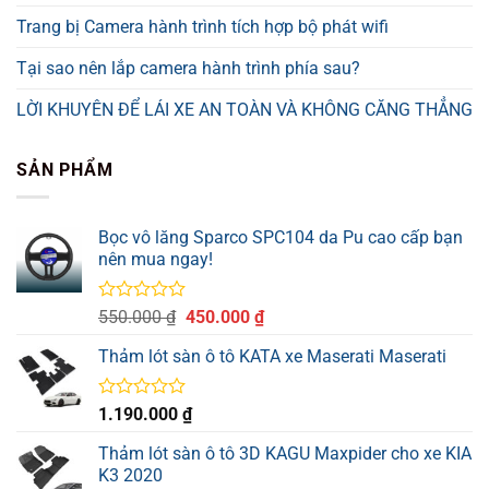
Trang bị Camera hành trình tích hợp bộ phát wifi
Tại sao nên lắp camera hành trình phía sau?
LỜI KHUYÊN ĐỂ LÁI XE AN TOÀN VÀ KHÔNG CĂNG THẲNG
SẢN PHẨM
Bọc vô lăng Sparco SPC104 da Pu cao cấp bạn
nên mua ngay!
Được
Giá
Giá
550.000
₫
450.000
₫
xếp
gốc
hiện
hạng
Thảm lót sàn ô tô KATA xe Maserati Maserati
là:
tại
0
550.000 ₫.
là:
5
sao
450.000 ₫.
Được
1.190.000
₫
xếp
hạng
Thảm lót sàn ô tô 3D KAGU Maxpider cho xe KIA
0
K3 2020
5