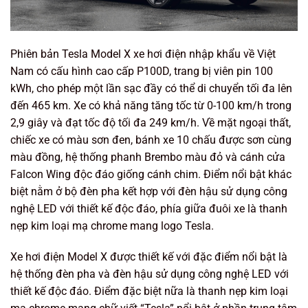
Phiên bản Tesla Model X xe hơi điện nhập khẩu về Việt
Nam có cấu hình cao cấp P100D, trang bị viên pin 100
kWh, cho phép một lần sạc đầy có thể di chuyển tối đa lên
đến 465 km. Xe có khả năng tăng tốc từ 0-100 km/h trong
2,9 giây và đạt tốc độ tối đa 249 km/h. Về mặt ngoại thất,
chiếc xe có màu sơn đen, bánh xe 10 chấu được sơn cùng
màu đồng, hệ thống phanh Brembo màu đỏ và cánh cửa
Falcon Wing độc đáo giống cánh chim. Điểm nổi bật khác
biệt nằm ở bộ đèn pha kết hợp với đèn hậu sử dụng công
nghệ LED với thiết kế độc đáo, phía giữa đuôi xe là thanh
nẹp kim loại mạ chrome mang logo Tesla.
Xe hơi điện Model X được thiết kế với đặc điểm nổi bật là
hệ thống đèn pha và đèn hậu sử dụng công nghệ LED với
thiết kế độc đáo. Điểm đặc biệt nữa là thanh nẹp kim loại