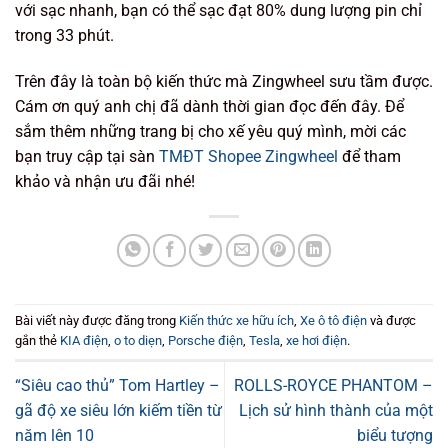
với sạc nhanh, bạn có thể sạc đạt 80% dung lượng pin chỉ
trong 33 phút.
Trên đây là toàn bộ kiến thức mà Zingwheel sưu tầm được.
Cám ơn quý anh chị đã dành thời gian đọc đến đây. Để
sắm thêm những trang bị cho xế yêu quý mình, mời các
bạn truy cập tại sàn
TMĐT Shopee Zingwheel
để tham
khảo và nhận ưu đãi nhé!
Bài viết này được đăng trong
Kiến thức xe hữu ích
,
Xe ô tô điện
và được
gắn thẻ
KIA điện
,
o to diẹn
,
Porsche điện
,
Tesla
,
xe hơi điện
.
“Siêu cao thủ” Tom Hartley –
ROLLS-ROYCE PHANTOM –
gã độ xe siêu lớn kiếm tiền từ
Lịch sử hình thành của một
năm lên 10
biểu tượng