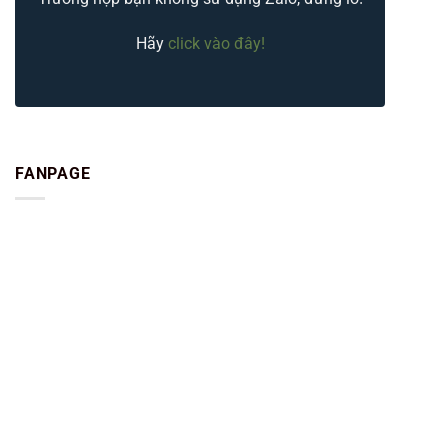
Hãy
click vào đây!
FANPAGE