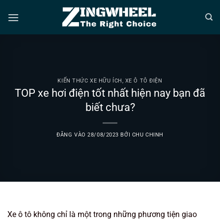
Bỏ
qua
nội
dung
KIẾN THỨC XE HỮU ÍCH
,
XE Ô TÔ ĐIỆN
TOP xe hơi điện tốt nhất hiện nay bạn đã
biết chưa?
ĐĂNG VÀO
28/08/2023
BỞI
CHU CHINH
Xe ô tô không chỉ là một trong những phương tiện giao