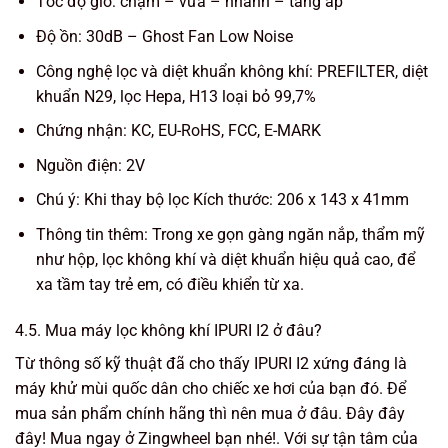
Tốc độ gió: chậm – vừa – nhanh – tăng áp
Độ ồn: 30dB – Ghost Fan Low Noise
Công nghệ lọc và diệt khuẩn không khí: PREFILTER, diệt
khuẩn N29, lọc Hepa, H13 loại bỏ 99,7%
Chứng nhận: KC, EU-RoHS, FCC, E-MARK
Nguồn điện: 2V
Chú ý: Khi thay bộ lọc Kích thước: 206 x 143 x 41mm
Thông tin thêm: Trong xe gọn gàng ngăn nắp, thẩm mỹ
như hộp, lọc không khí và diệt khuẩn hiệu quả cao, để
xa tầm tay trẻ em, có điều khiển từ xa.
4.5. Mua máy lọc không khí IPURI I2 ở đâu?
Từ thông số kỹ thuật đã cho thấy IPURI I2 xứng đáng là
máy khử mùi quốc dân cho chiếc xe hơi của bạn đó. Để
mua sản phẩm chính hãng thì nên mua ở đâu. Đây đây
đây! Mua ngay ở Zingwheel bạn nhé!. Với sự tận tâm của